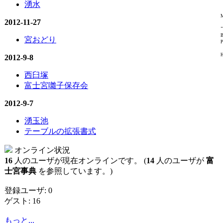
湧水
M
2012-11-27
"
B
宮おどり
P
H
2012-9-8
西臼塚
富士宮囃子保存会
2012-9-7
湧玉池
テーブルの拡張書式
オンライン状況
16
人のユーザが現在オンラインです。 (
14
人のユーザが
富
士宮事典
を参照しています。)
登録ユーザ: 0
ゲスト: 16
もっと...