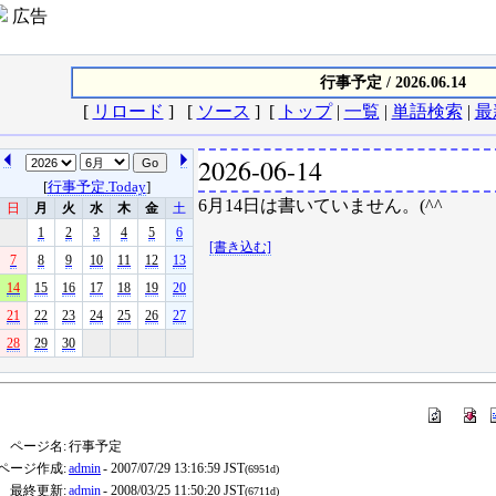
広告
行事予定 / 2026.06.14
[
リロード
] [
ソース
] [
トップ
|
一覧
|
単語検索
|
最
2026-06-14
[
行事予定.Today
]
6月14日は書いていません。(^^ゞ
日
月
火
水
木
金
土
1
2
3
4
5
6
[書き込む]
7
8
9
10
11
12
13
14
15
16
17
18
19
20
21
22
23
24
25
26
27
28
29
30
ページ名:
行事予定
ページ作成:
admin
- 2007/07/29 13:16:59 JST
(6951d)
最終更新:
admin
- 2008/03/25 11:50:20 JST
(6711d)