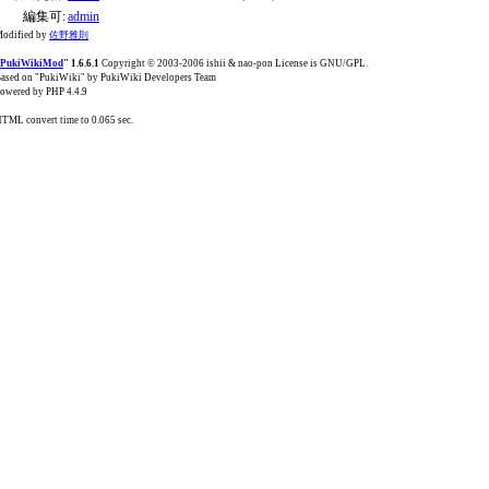
編集可:
admin
odified by
佐野雅則
PukiWikiMod
" 1.6.6.1
Copyright © 2003-2006 ishii & nao-pon License is GNU/GPL.
ased on "PukiWiki" by PukiWiki Developers Team
owered by PHP 4.4.9
TML convert time to 0.065 sec.