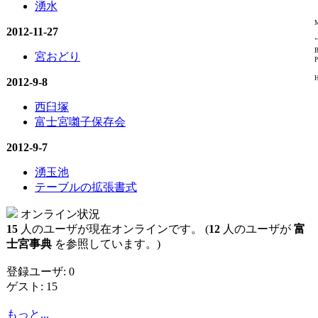
湧水
M
2012-11-27
"
B
宮おどり
P
H
2012-9-8
西臼塚
富士宮囃子保存会
2012-9-7
湧玉池
テーブルの拡張書式
オンライン状況
15
人のユーザが現在オンラインです。 (
12
人のユーザが
富
士宮事典
を参照しています。)
登録ユーザ: 0
ゲスト: 15
もっと...