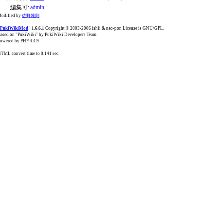
編集可:
admin
odified by
佐野雅則
PukiWikiMod
" 1.6.6.1
Copyright © 2003-2006 ishii & nao-pon License is GNU/GPL.
ased on "PukiWiki" by PukiWiki Developers Team
owered by PHP 4.4.9
TML convert time to 0.141 sec.