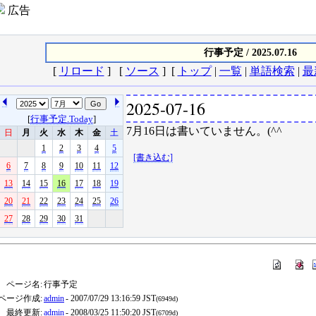
広告
行事予定 / 2025.07.16
[
リロード
] [
ソース
] [
トップ
|
一覧
|
単語検索
|
最
2025-07-16
[
行事予定.Today
]
7月16日は書いていません。(^^ゞ
日
月
火
水
木
金
土
1
2
3
4
5
[書き込む]
6
7
8
9
10
11
12
13
14
15
16
17
18
19
20
21
22
23
24
25
26
27
28
29
30
31
ページ名:
行事予定
ページ作成:
admin
- 2007/07/29 13:16:59 JST
(6949d)
最終更新:
admin
- 2008/03/25 11:50:20 JST
(6709d)