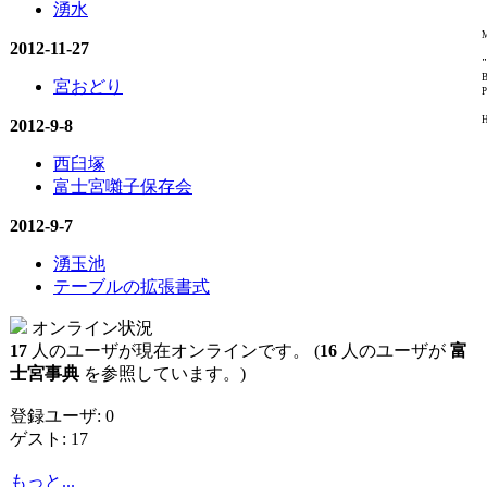
湧水
M
2012-11-27
"
B
宮おどり
P
H
2012-9-8
西臼塚
富士宮囃子保存会
2012-9-7
湧玉池
テーブルの拡張書式
オンライン状況
17
人のユーザが現在オンラインです。 (
16
人のユーザが
富
士宮事典
を参照しています。)
登録ユーザ: 0
ゲスト: 17
もっと...