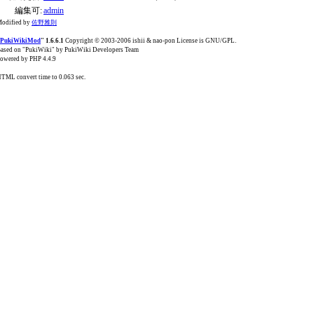
編集可:
admin
odified by
佐野雅則
PukiWikiMod
" 1.6.6.1
Copyright © 2003-2006 ishii & nao-pon License is GNU/GPL.
ased on "PukiWiki" by PukiWiki Developers Team
owered by PHP 4.4.9
TML convert time to 0.063 sec.