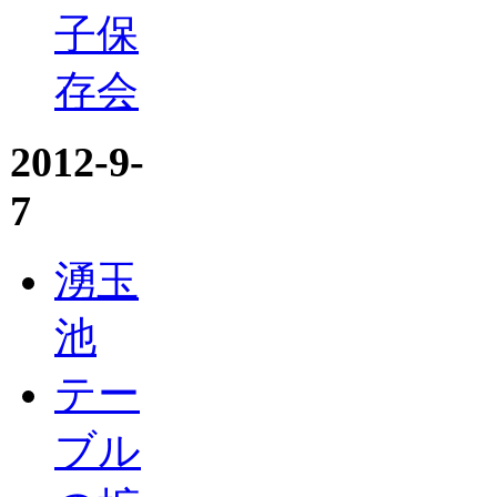
子保
存会
2012-9-
7
湧玉
池
テー
ブル