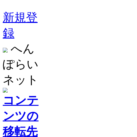
新規登
録
へん
ぽらい
ネット
コンテ
ンツの
移転先