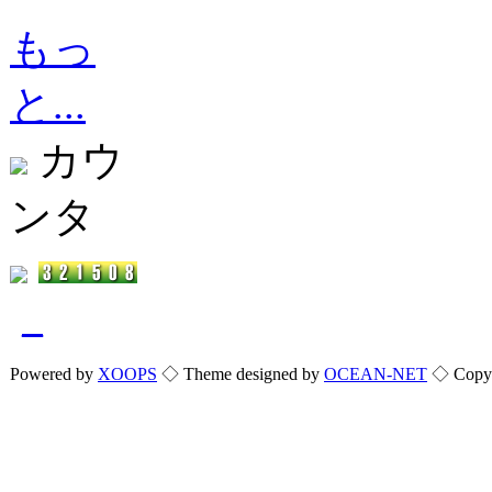
もっ
と...
カウ
ンタ
_
Powered by
XOOPS
◇ Theme designed by
OCEAN-NET
◇ Copyri