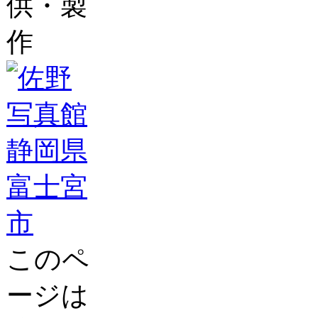
供・製
作
このペ
ージは