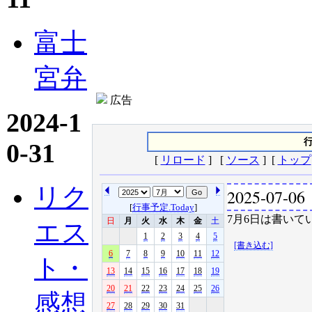
富士
宮弁
広告
2024-1
行
0-31
[
リロード
] [
ソース
] [
トップ
リク
2025-07-06
[
行事予定.Today
]
7月6日は書いてい
日
月
火
水
木
金
土
エス
1
2
3
4
5
[書き込む]
6
7
8
9
10
11
12
ト・
13
14
15
16
17
18
19
20
21
22
23
24
25
26
感想
27
28
29
30
31