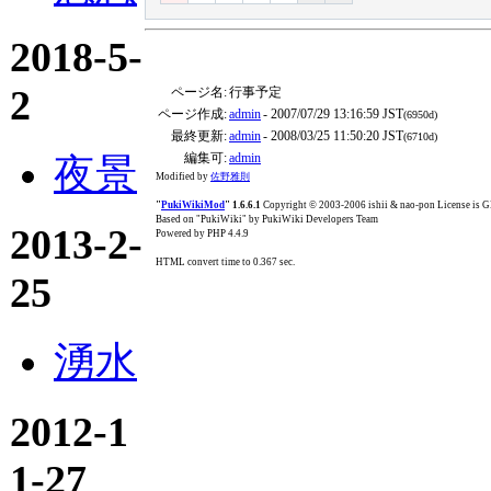
2018-5-
2
ページ名:
行事予定
ページ作成:
admin
- 2007/07/29 13:16:59 JST
(6950d)
最終更新:
admin
- 2008/03/25 11:50:20 JST
(6710d)
編集可:
admin
夜景
Modified by
佐野雅則
"
PukiWikiMod
" 1.6.6.1
Copyright © 2003-2006 ishii & nao-pon License is
Based on "PukiWiki" by PukiWiki Developers Team
2013-2-
Powered by PHP 4.4.9
HTML convert time to 0.367 sec.
25
湧水
2012-1
1-27