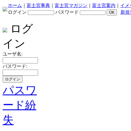
ホーム
｜
富士宮事典
｜
富士宮マガジン
｜
富士宮案内
｜
イメ
ログイン
パスワード
新規
ログ
イン
ユーザ名:
パスワード:
パスワ
ード紛
失