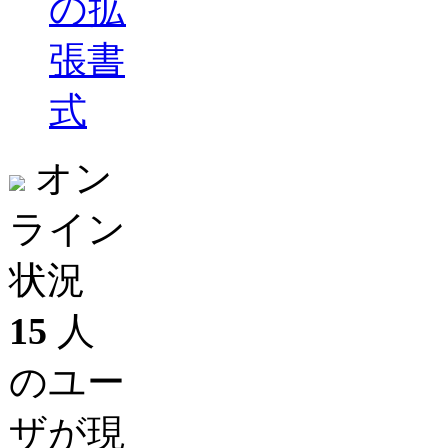
の拡
張書
式
オン
ライン
状況
15
人
のユー
ザが現