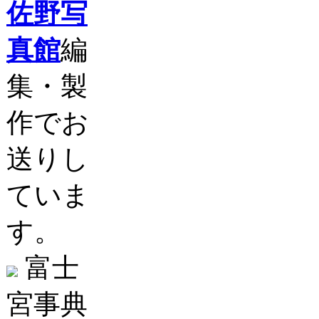
佐野写
真館
編
集・製
作でお
送りし
ていま
す。
富士
宮事典