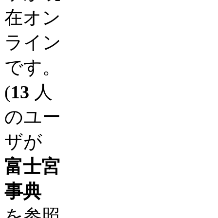
在オン
ライン
です。
(
13
人
のユー
ザが
富士宮
事典
を参照