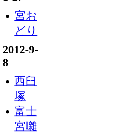
宮お
どり
2012-9-
8
西臼
塚
富士
宮囃