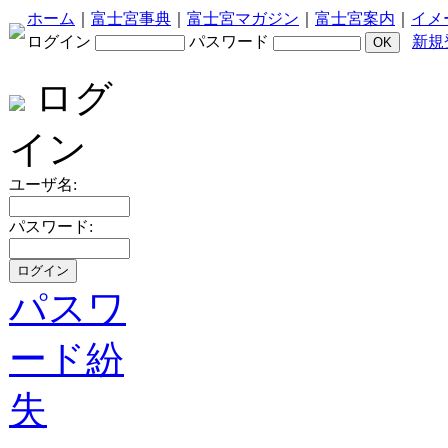
ホーム
｜
富士宮事典
｜
富士宮マガジン
｜
富士宮案内
｜
イメ
ログイン
パスワード
新規
ログ
イン
ユーザ名:
パスワード:
パスワ
ード紛
失