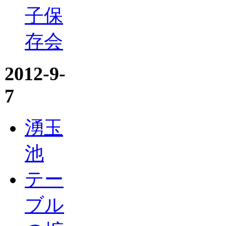
子保
存会
2012-9-
7
湧玉
池
テー
ブル