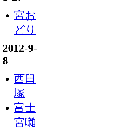
宮お
どり
2012-9-
8
西臼
塚
富士
宮囃