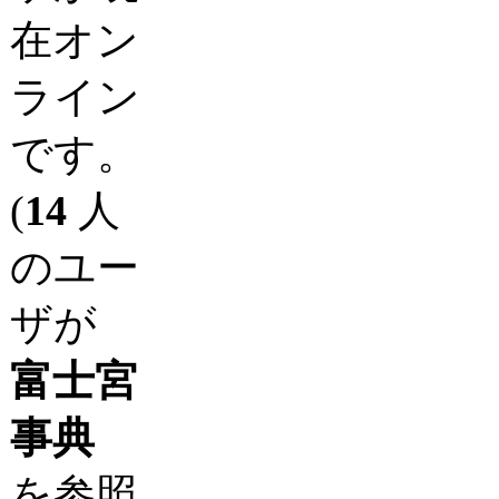
在オン
ライン
です。
(
14
人
のユー
ザが
富士宮
事典
を参照