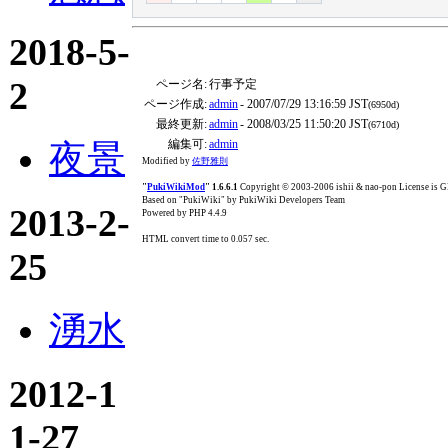
2018-5-
2
ページ名:
行事予定
ページ作成:
admin
- 2007/07/29 13:16:59 JST
(6950d)
最終更新:
admin
- 2008/03/25 11:50:20 JST
(6710d)
編集可:
admin
夜景
Modified by
佐野雅則
"
PukiWikiMod
" 1.6.6.1
Copyright © 2003-2006 ishii & nao-pon License is
Based on "PukiWiki" by PukiWiki Developers Team
2013-2-
Powered by PHP 4.4.9
HTML convert time to 0.057 sec.
25
湧水
2012-1
1-27