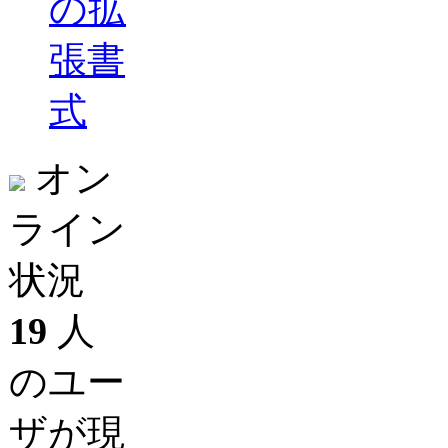
の拡
張書
式
オン
ライン
状況
19
人
のユー
ザが現