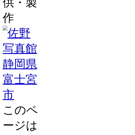
供・製
作
このペ
ージは