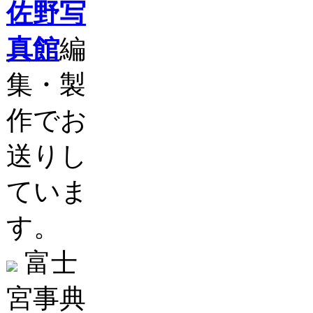
佐野写
真館
編
集・製
作でお
送りし
ていま
す。
富士
宮事典