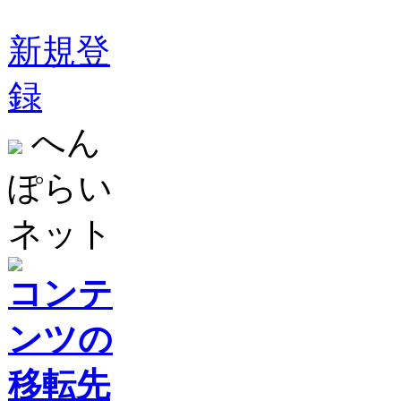
新規登
録
へん
ぽらい
ネット
コンテ
ンツの
移転先