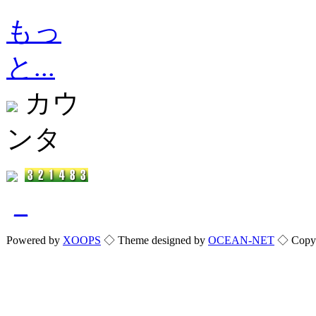
もっ
と...
カウ
ンタ
_
Powered by
XOOPS
◇ Theme designed by
OCEAN-NET
◇ Copyri