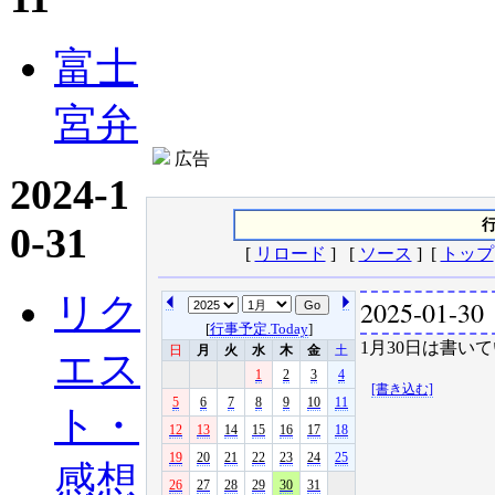
富士
宮弁
広告
2024-1
行
0-31
[
リロード
] [
ソース
] [
トップ
リク
2025-01-30
[
行事予定.Today
]
1月30日は書いて
日
月
火
水
木
金
土
エス
1
2
3
4
[書き込む]
5
6
7
8
9
10
11
ト・
12
13
14
15
16
17
18
19
20
21
22
23
24
25
感想
26
27
28
29
30
31