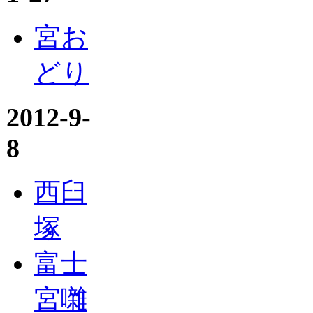
宮お
どり
2012-9-
8
西臼
塚
富士
宮囃