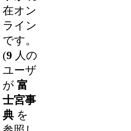
在オン
ライン
です。
(
9
人の
ユーザ
が
富
士宮事
典
を
参照し