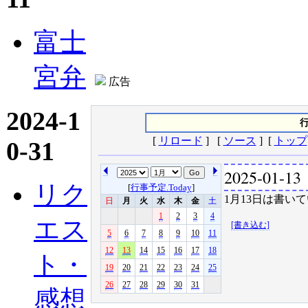
富士
宮弁
広告
2024-1
行
[
リロード
] [
ソース
] [
トップ
0-31
2025-01-13
リク
[
行事予定.Today
]
1月13日は書いて
日
月
火
水
木
金
土
1
2
3
4
エス
[書き込む]
5
6
7
8
9
10
11
12
13
14
15
16
17
18
ト・
19
20
21
22
23
24
25
26
27
28
29
30
31
感想