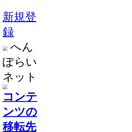
新規登
録
へん
ぽらい
ネット
コンテ
ンツの
移転先