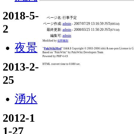
2018-5-
ページ名:
行事予定
ページ作成:
admin
- 2007/07/29 13:16:59 JST
(6951d)
2
最終更新:
admin
- 2008/03/25 11:50:20 JST
(6711d)
編集可:
admin
Modified by
佐野雅則
夜景
"
PukiWikiMod
" 1.6.6.1
Copyright © 2003-2006 ishii & nao-pon License is
Based on "PukiWiki" by PukiWiki Developers Team
Powered by PHP 4.4.9
2013-2-
HTML convert time to 0.080 sec.
25
湧水
2012-1
1-27