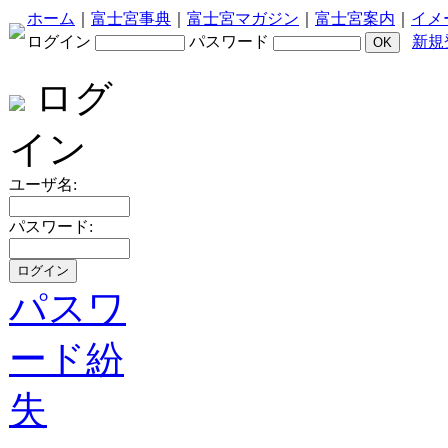
ホーム
｜
富士宮事典
｜
富士宮マガジン
｜
富士宮案内
｜
イメ
ログイン
パスワード
新規
ログ
イン
ユーザ名:
パスワード:
パスワ
ード紛
失