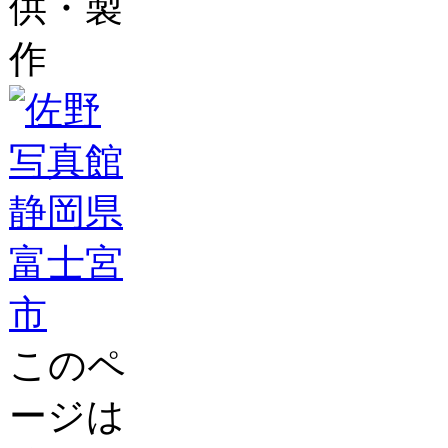
供・製
作
このペ
ージは