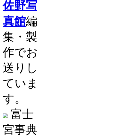
佐野写
真館
編
集・製
作でお
送りし
ていま
す。
富士
宮事典