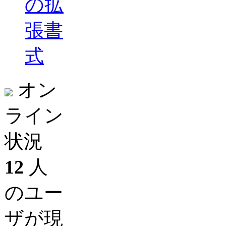
の拡
張書
式
オン
ライン
状況
12
人
のユー
ザが現