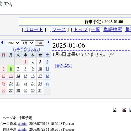
広告
行事予定 / 2025.01.06
[
リロード
] [
ソース
] [
トップ
|
一覧
|
単語検索
|
最
2025-01-06
[
行事予定.Today
]
1月6日は書いていません。(^^ゞ
日
月
火
水
木
金
土
1
2
3
4
[書き込む]
5
6
7
8
9
10
11
12
13
14
15
16
17
18
19
20
21
22
23
24
25
26
27
28
29
30
31
ページ名:
行事予定
ページ作成:
admin
- 2007/07/29 13:16:59 JST
(6949d)
最終更新:
admin
- 2008/03/25 11:50:20 JST
(6709d)