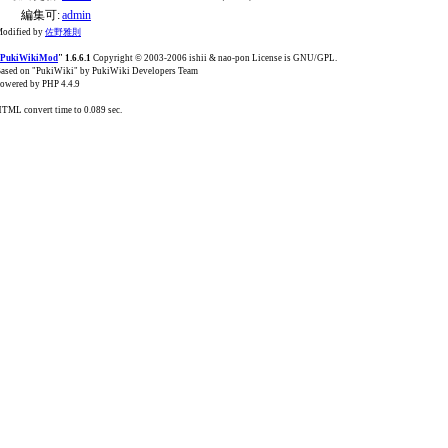
編集可:
admin
odified by
佐野雅則
PukiWikiMod
" 1.6.6.1
Copyright © 2003-2006 ishii & nao-pon License is GNU/GPL.
ased on "PukiWiki" by PukiWiki Developers Team
owered by PHP 4.4.9
TML convert time to 0.089 sec.