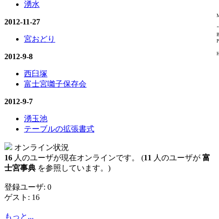
湧水
M
2012-11-27
"
B
宮おどり
P
H
2012-9-8
西臼塚
富士宮囃子保存会
2012-9-7
湧玉池
テーブルの拡張書式
オンライン状況
16
人のユーザが現在オンラインです。 (
11
人のユーザが
富
士宮事典
を参照しています。)
登録ユーザ: 0
ゲスト: 16
もっと...