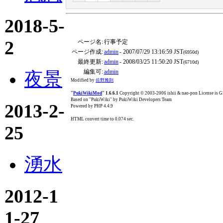
2018-5-
2
ページ名:
行事予定
ページ作成:
admin
- 2007/07/29 13:16:59 JST
(6950d)
最終更新:
admin
- 2008/03/25 11:50:20 JST
(6710d)
編集可:
admin
夜景
Modified by
佐野雅則
"
PukiWikiMod
" 1.6.6.1
Copyright © 2003-2006 ishii & nao-pon License is
Based on "PukiWiki" by PukiWiki Developers Team
2013-2-
Powered by PHP 4.4.9
HTML convert time to 0.074 sec.
25
湧水
2012-1
1-27