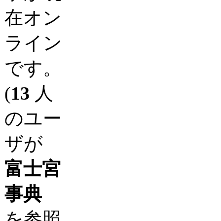
在オン
ライン
です。
(
13
人
のユー
ザが
富士宮
事典
を参照