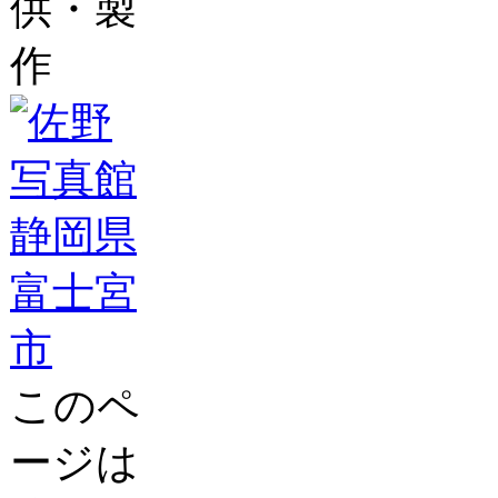
供・製
作
このペ
ージは