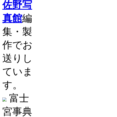
佐野写
真館
編
集・製
作でお
送りし
ていま
す。
富士
宮事典