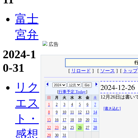
富士
宮弁
広告
2024-1
行
0-31
[
リロード
] [
ソース
] [
トップ
リク
2024-12-26
[
行事予定.Today
]
12月26日は書い
日
月
火
水
木
金
土
エス
1
2
3
4
5
6
7
[書き込む]
8
9
10
11
12
13
14
ト・
15
16
17
18
19
20
21
22
23
24
25
26
27
28
感想
29
30
31