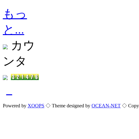
もっ
と...
カウ
ンタ
_
Powered by
XOOPS
◇ Theme designed by
OCEAN-NET
◇ Copyri