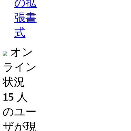
の拡
張書
式
オン
ライン
状況
15
人
のユー
ザが現