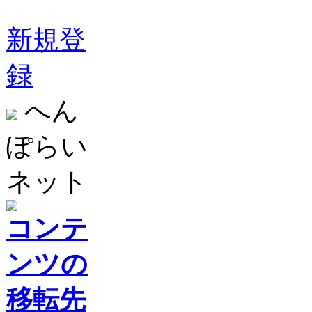
新規登
録
へん
ぽらい
ネット
コンテ
ンツの
移転先