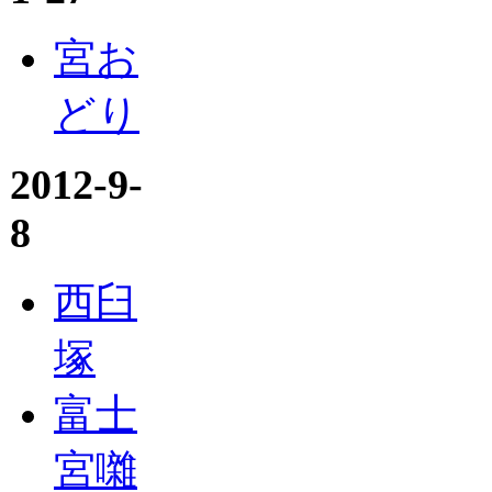
宮お
どり
2012-9-
8
西臼
塚
富士
宮囃