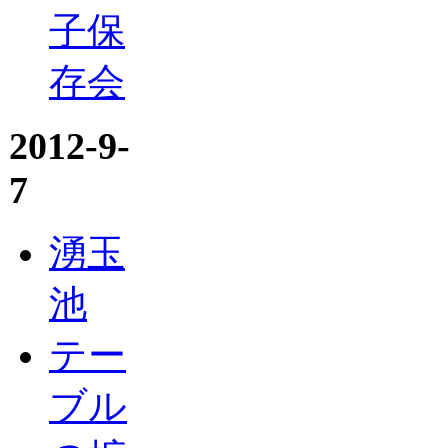
子保
存会
2012-9-
7
湧玉
池
テー
ブル