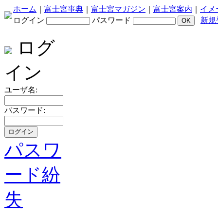
ホーム
｜
富士宮事典
｜
富士宮マガジン
｜
富士宮案内
｜
イメ
ログイン
パスワード
新規
ログ
イン
ユーザ名:
パスワード:
パスワ
ード紛
失