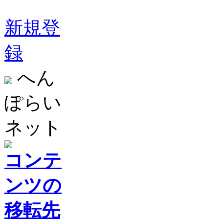
新規登
録
へん
ぽらい
ネット
コンテ
ンツの
移転先