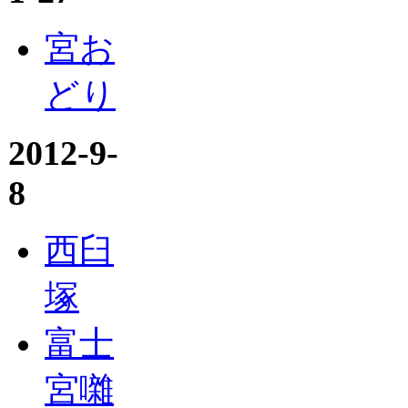
宮お
どり
2012-9-
8
西臼
塚
富士
宮囃