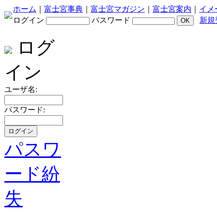
ホーム
｜
富士宮事典
｜
富士宮マガジン
｜
富士宮案内
｜
イメ
ログイン
パスワード
新規
ログ
イン
ユーザ名:
パスワード:
パスワ
ード紛
失