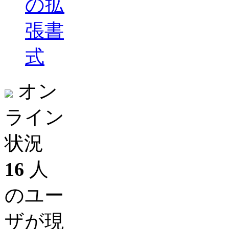
の拡
張書
式
オン
ライン
状況
16
人
のユー
ザが現