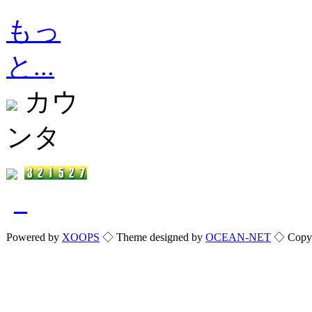
もっ
と...
カウ
ンタ
_
Powered by
XOOPS
◇ Theme designed by
OCEAN-NET
◇ Copyri