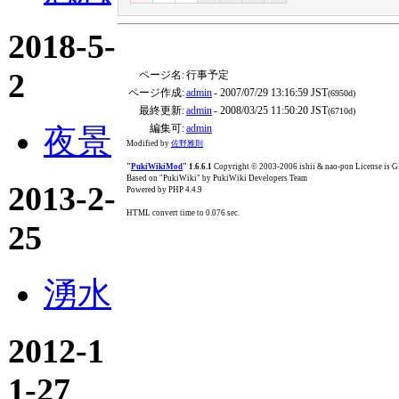
2018-5-
2
ページ名:
行事予定
ページ作成:
admin
- 2007/07/29 13:16:59 JST
(6950d)
最終更新:
admin
- 2008/03/25 11:50:20 JST
(6710d)
編集可:
admin
夜景
Modified by
佐野雅則
"
PukiWikiMod
" 1.6.6.1
Copyright © 2003-2006 ishii & nao-pon License is
Based on "PukiWiki" by PukiWiki Developers Team
2013-2-
Powered by PHP 4.4.9
HTML convert time to 0.076 sec.
25
湧水
2012-1
1-27