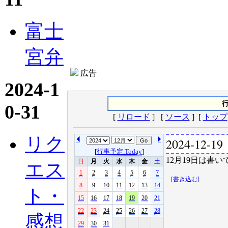
富士
宮弁
広告
2024-1
行
0-31
[
リロード
] [
ソース
] [
トップ
リク
2024-12-19
[
行事予定.Today
]
12月19日は書い
日
月
火
水
木
金
土
エス
1
2
3
4
5
6
7
[書き込む]
8
9
10
11
12
13
14
ト・
15
16
17
18
19
20
21
22
23
24
25
26
27
28
感想
29
30
31