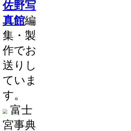
佐野写
真館
編
集・製
作でお
送りし
ていま
す。
富士
宮事典