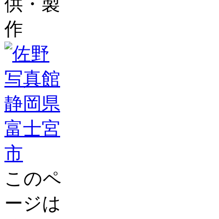
供・製
作
このペ
ージは