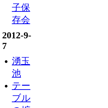
子保
存会
2012-9-
7
湧玉
池
テー
ブル