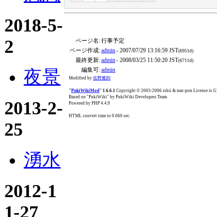
2018-5-
2
ページ名:
行事予定
ページ作成:
admin
- 2007/07/29 13:16:59 JST
(6951d)
最終更新:
admin
- 2008/03/25 11:50:20 JST
(6711d)
編集可:
admin
夜景
Modified by
佐野雅則
"
PukiWikiMod
" 1.6.6.1
Copyright © 2003-2006 ishii & nao-pon License is
Based on "PukiWiki" by PukiWiki Developers Team
2013-2-
Powered by PHP 4.4.9
HTML convert time to 0.060 sec.
25
湧水
2012-1
1-27