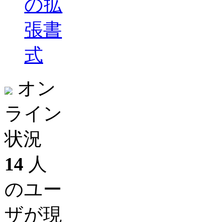
の拡
張書
式
オン
ライン
状況
14
人
のユー
ザが現