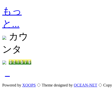
もっ
と...
カウ
ンタ
_
Powered by
XOOPS
◇ Theme designed by
OCEAN-NET
◇ Copyri