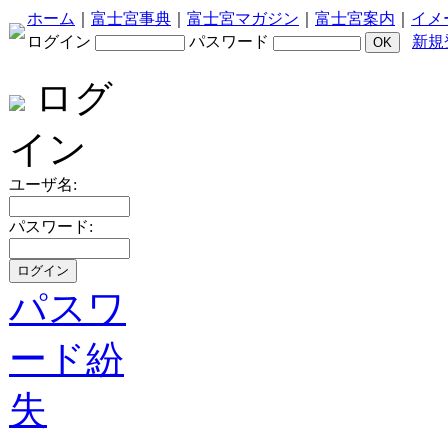
ホーム
｜
富士宮事典
｜
富士宮マガジン
｜
富士宮案内
｜
イメ
ログイン
パスワード
新規
ログ
イン
ユーザ名:
パスワード:
パスワ
ード紛
失