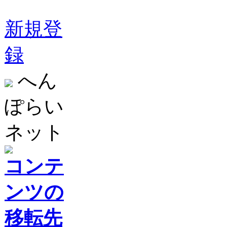
新規登
録
へん
ぽらい
ネット
コンテ
ンツの
移転先