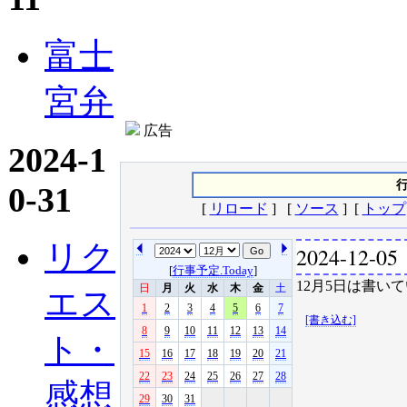
富士
宮弁
広告
2024-1
行
0-31
[
リロード
] [
ソース
] [
トップ
リク
2024-12-05
[
行事予定.Today
]
12月5日は書いて
日
月
火
水
木
金
土
エス
1
2
3
4
5
6
7
[書き込む]
8
9
10
11
12
13
14
ト・
15
16
17
18
19
20
21
22
23
24
25
26
27
28
感想
29
30
31