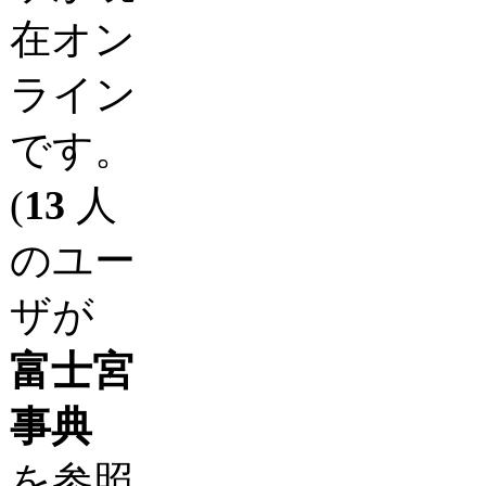
在オン
ライン
です。
(
13
人
のユー
ザが
富士宮
事典
を参照