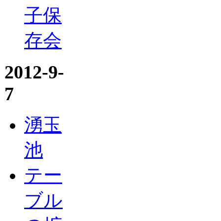
子保
存会
2012-9-
7
湧玉
池
テー
ブル