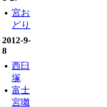
宮お
どり
2012-9-
8
西臼
塚
富士
宮囃