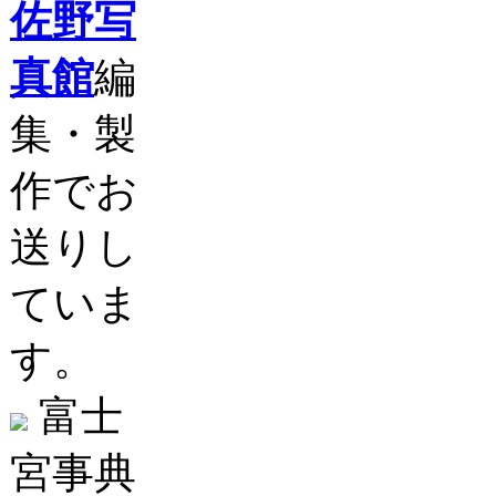
佐野写
真館
編
集・製
作でお
送りし
ていま
す。
富士
宮事典