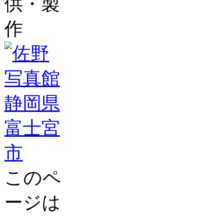
供・製
作
このペ
ージは