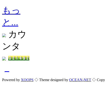
もっ
と...
カウ
ンタ
_
Powered by
XOOPS
◇ Theme designed by
OCEAN-NET
◇ Copyri