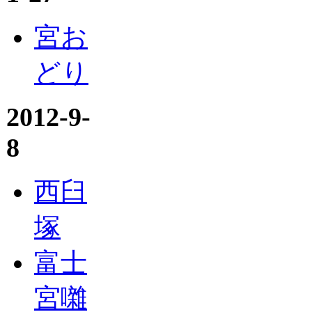
宮お
どり
2012-9-
8
西臼
塚
富士
宮囃