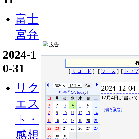
富士
宮弁
広告
2024-1
行
0-31
[
リロード
] [
ソース
] [
トップ
リク
2024-12-04
[
行事予定.Today
]
12月4日は書いて
日
月
火
水
木
金
土
エス
1
2
3
4
5
6
7
[書き込む]
8
9
10
11
12
13
14
ト・
15
16
17
18
19
20
21
22
23
24
25
26
27
28
感想
29
30
31