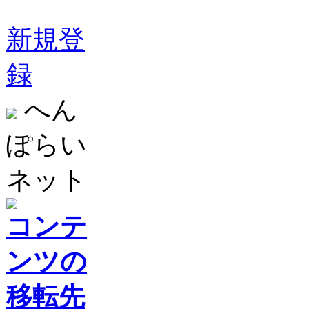
新規登
録
へん
ぽらい
ネット
コンテ
ンツの
移転先