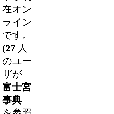
在オン
ライン
です。
(
27
人
のユー
ザが
富士宮
事典
を参照