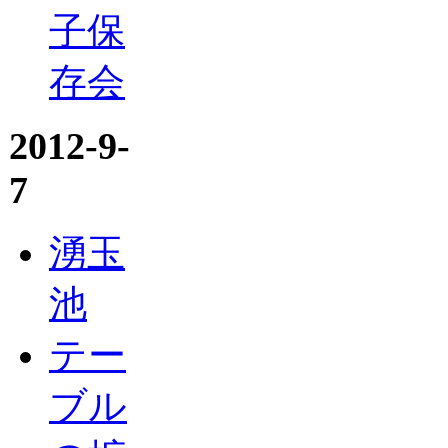
子保
存会
2012-9-
7
湧玉
池
テー
ブル