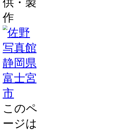
供・製
作
このペ
ージは