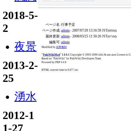
2018-5-
2
ページ名:
行事予定
ページ作成:
admin
- 2007/07/29 13:16:59 JST
(6950d)
最終更新:
admin
- 2008/03/25 11:50:20 JST
(6710d)
編集可:
admin
夜景
Modified by
佐野雅則
"
PukiWikiMod
" 1.6.6.1
Copyright © 2003-2006 ishii & nao-pon License is
Based on "PukiWiki" by PukiWiki Developers Team
2013-2-
Powered by PHP 4.4.9
HTML convert time to 0.077 sec.
25
湧水
2012-1
1-27