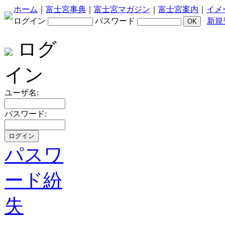
ホーム
｜
富士宮事典
｜
富士宮マガジン
｜
富士宮案内
｜
イメ
ログイン
パスワード
新規
ログ
イン
ユーザ名:
パスワード:
パスワ
ード紛
失