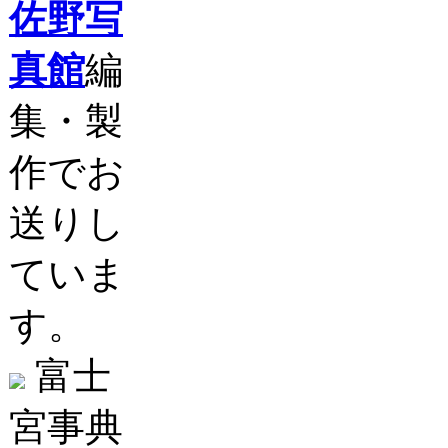
佐野写
真館
編
集・製
作でお
送りし
ていま
す。
富士
宮事典