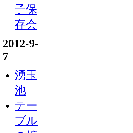
子保
存会
2012-9-
7
湧玉
池
テー
ブル