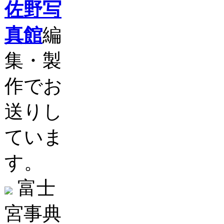
佐野写
真館
編
集・製
作でお
送りし
ていま
す。
富士
宮事典