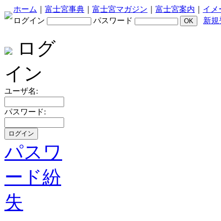
ホーム
｜
富士宮事典
｜
富士宮マガジン
｜
富士宮案内
｜
イメ
ログイン
パスワード
新規
ログ
イン
ユーザ名:
パスワード:
パスワ
ード紛
失