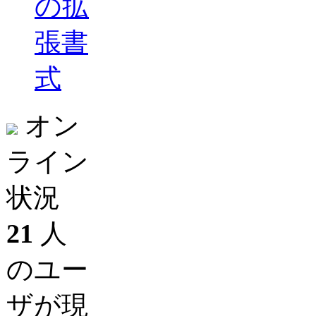
の拡
張書
式
オン
ライン
状況
21
人
のユー
ザが現