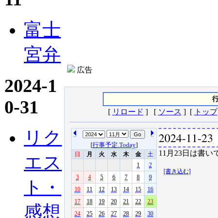
富士
宮弁
広告
2024-1
行
0-31
[
リロード
] [
ソース
] [
トップ
リク
2024-11-23
[
行事予定.Today
]
11月23日は書い
日
月
火
水
木
金
土
エス
1
2
[書き込む]
3
4
5
6
7
8
9
ト・
10
11
12
13
14
15
16
17
18
19
20
21
22
23
感想
24
25
26
27
28
29
30