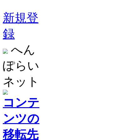
新規登
録
へん
ぽらい
ネット
コンテ
ンツの
移転先