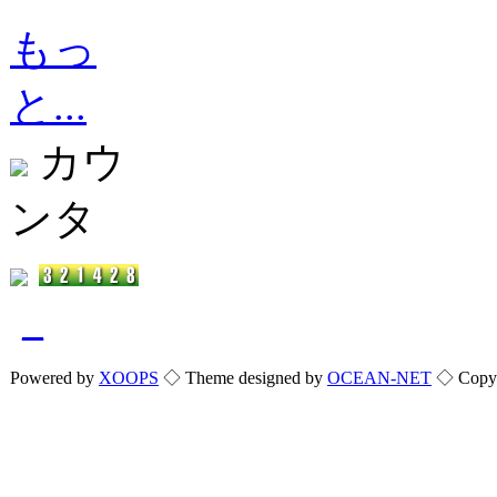
もっ
と...
カウ
ンタ
_
Powered by
XOOPS
◇ Theme designed by
OCEAN-NET
◇ Copyri