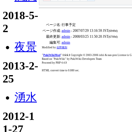
2018-5-
2
ページ名:
行事予定
ページ作成:
admin
- 2007/07/29 13:16:59 JST
(6949d)
最終更新:
admin
- 2008/03/25 11:50:20 JST
(6709d)
編集可:
admin
夜景
Modified by
佐野雅則
"
PukiWikiMod
" 1.6.6.1
Copyright © 2003-2006 ishii & nao-pon License is
Based on "PukiWiki" by PukiWiki Developers Team
2013-2-
Powered by PHP 4.4.9
HTML convert time to 0.080 sec.
25
湧水
2012-1
1-27