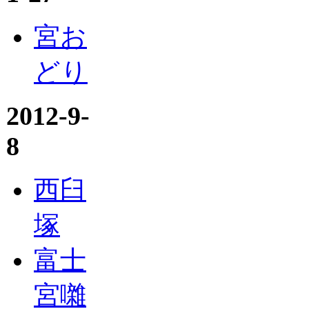
宮お
どり
2012-9-
8
西臼
塚
富士
宮囃