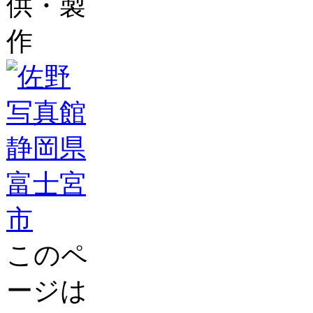
供・製
作
このペ
ージは