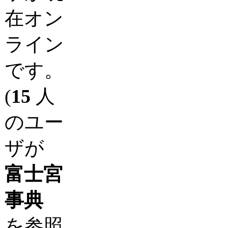
在オン
ライン
です。
(
15
人
のユー
ザが
富士宮
事典
を参照