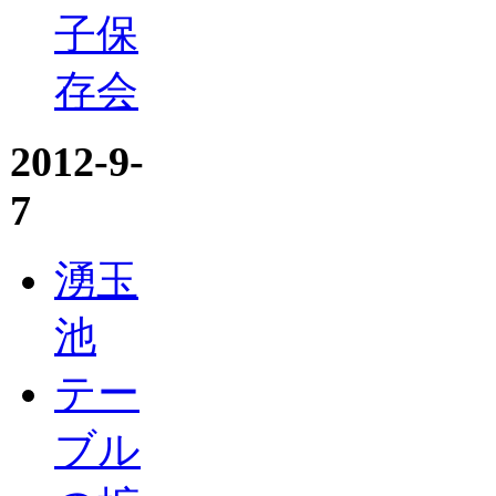
子保
存会
2012-9-
7
湧玉
池
テー
ブル