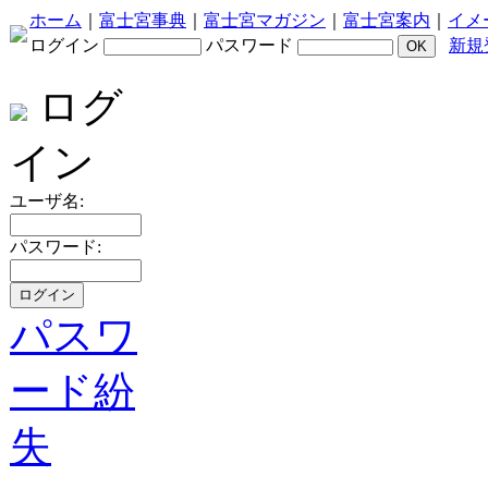
ホーム
｜
富士宮事典
｜
富士宮マガジン
｜
富士宮案内
｜
イメ
ログイン
パスワード
新規
ログ
イン
ユーザ名:
パスワード:
パスワ
ード紛
失