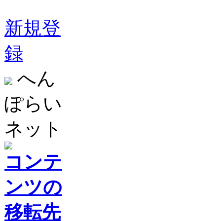
新規登
録
へん
ぽらい
ネット
コンテ
ンツの
移転先