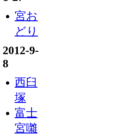
宮お
どり
2012-9-
8
西臼
塚
富士
宮囃