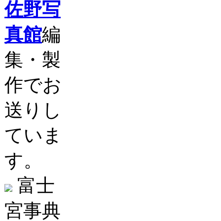
佐野写
真館
編
集・製
作でお
送りし
ていま
す。
富士
宮事典