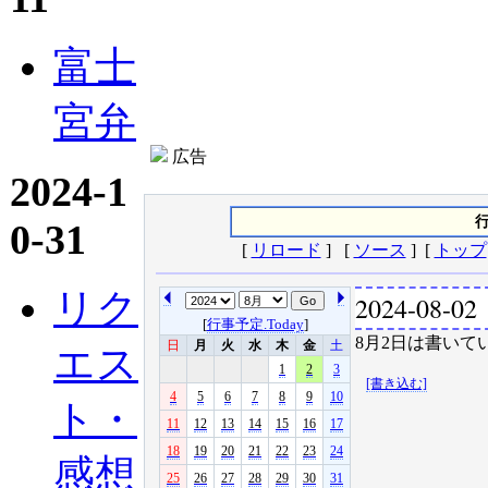
富士
宮弁
広告
2024-1
行
0-31
[
リロード
] [
ソース
] [
トップ
リク
2024-08-02
[
行事予定.Today
]
8月2日は書いてい
日
月
火
水
木
金
土
エス
1
2
3
[書き込む]
4
5
6
7
8
9
10
ト・
11
12
13
14
15
16
17
18
19
20
21
22
23
24
感想
25
26
27
28
29
30
31