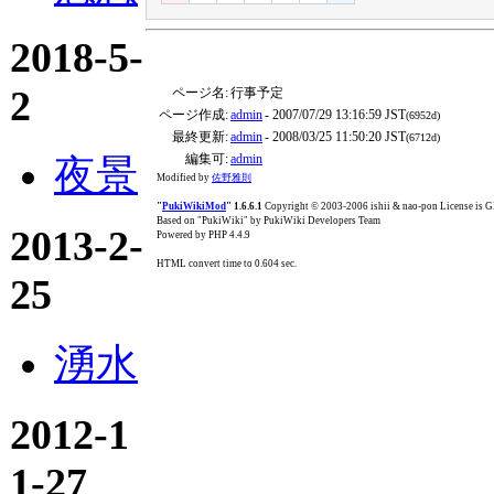
2018-5-
2
ページ名:
行事予定
ページ作成:
admin
- 2007/07/29 13:16:59 JST
(6952d)
最終更新:
admin
- 2008/03/25 11:50:20 JST
(6712d)
編集可:
admin
夜景
Modified by
佐野雅則
"
PukiWikiMod
" 1.6.6.1
Copyright © 2003-2006 ishii & nao-pon License is
Based on "PukiWiki" by PukiWiki Developers Team
2013-2-
Powered by PHP 4.4.9
HTML convert time to 0.604 sec.
25
湧水
2012-1
1-27