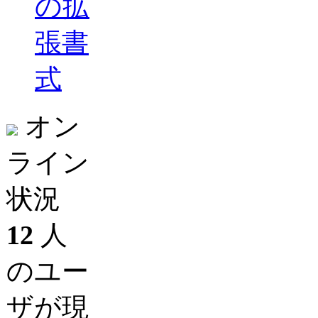
の拡
張書
式
オン
ライン
状況
12
人
のユー
ザが現