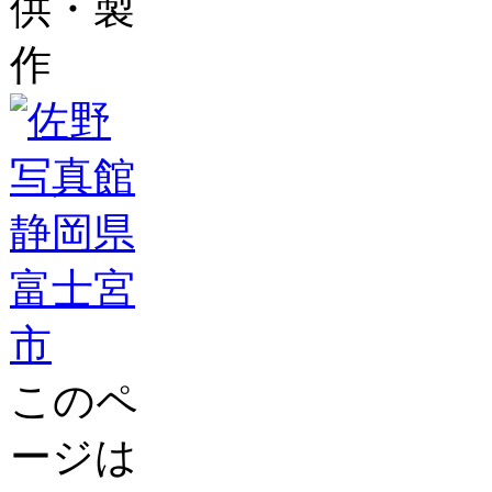
供・製
作
このペ
ージは