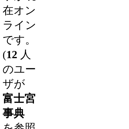
在オン
ライン
です。
(
12
人
のユー
ザが
富士宮
事典
を参照