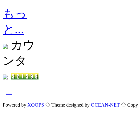
もっ
と...
カウ
ンタ
_
Powered by
XOOPS
◇ Theme designed by
OCEAN-NET
◇ Copyri