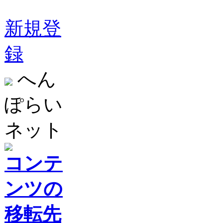
新規登
録
へん
ぽらい
ネット
コンテ
ンツの
移転先