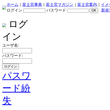
ホーム
｜
富士宮事典
｜
富士宮マガジン
｜
富士宮案内
｜
イメ
ログイン
パスワード
新規
ログ
イン
ユーザ名:
パスワード:
パスワ
ード紛
失