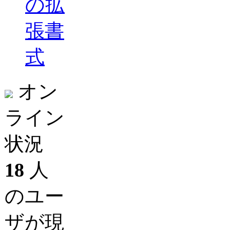
の拡
張書
式
オン
ライン
状況
18
人
のユー
ザが現