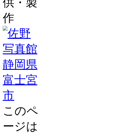
供・製
作
このペ
ージは