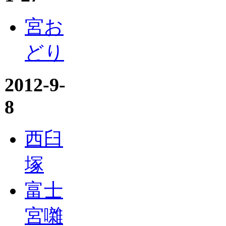
宮お
どり
2012-9-
8
西臼
塚
富士
宮囃