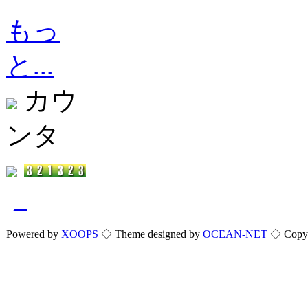
もっ
と...
カウ
ンタ
_
Powered by
XOOPS
◇ Theme designed by
OCEAN-NET
◇ Copyri