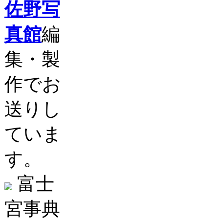
佐野写
真館
編
集・製
作でお
送りし
ていま
す。
富士
宮事典