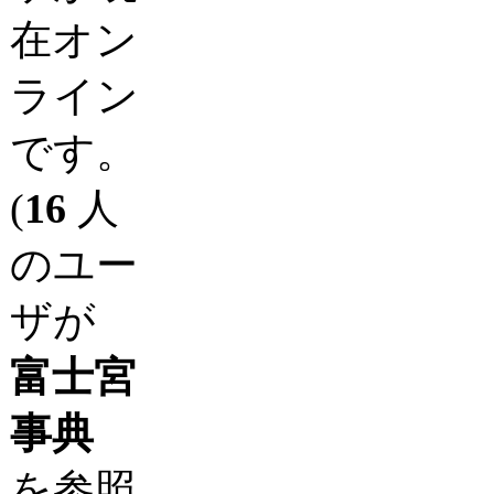
在オン
ライン
です。
(
16
人
のユー
ザが
富士宮
事典
を参照