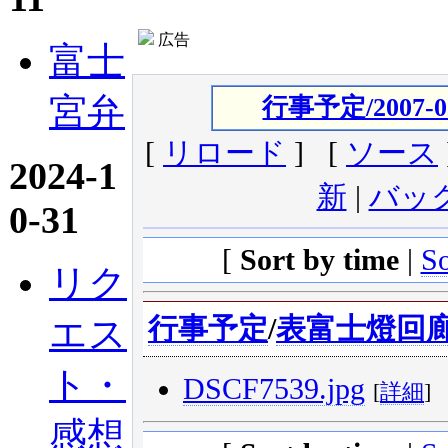
広告
富士
宮弁
行事予定/2007-0
[
リロード
] [
ソース
2024-1
新
|
バッ
0-31
[
Sort by time
|
So
リク
エス
行事予定
/
表富士燈回
ト・
DSCF7539.jpg
[
詳細
]
感想