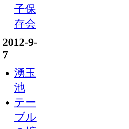
子保
存会
2012-9-
7
湧玉
池
テー
ブル