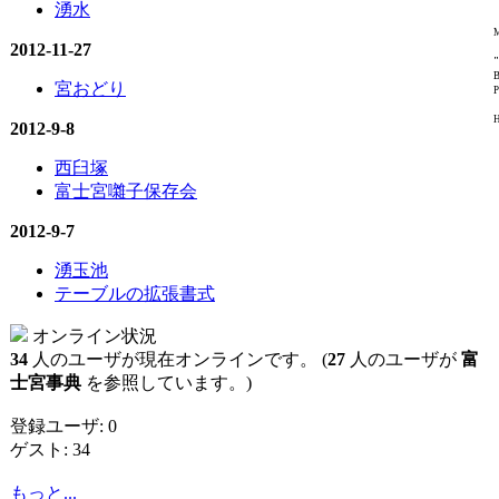
湧水
M
2012-11-27
"
B
宮おどり
P
H
2012-9-8
西臼塚
富士宮囃子保存会
2012-9-7
湧玉池
テーブルの拡張書式
オンライン状況
34
人のユーザが現在オンラインです。 (
27
人のユーザが
富
士宮事典
を参照しています。)
登録ユーザ: 0
ゲスト: 34
もっと...