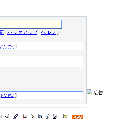
新
|
バックアップ
|
ヘルプ
]
e view
]
広告
e view
]