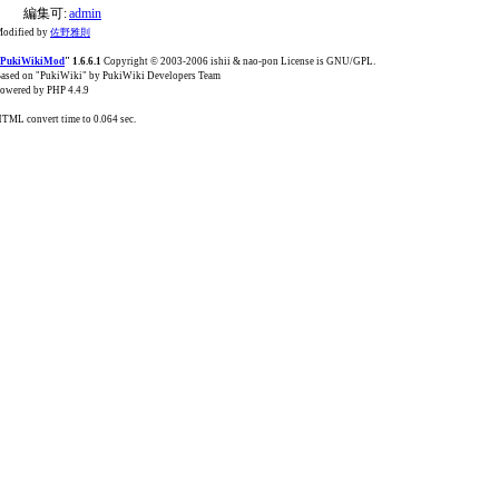
編集可:
admin
odified by
佐野雅則
PukiWikiMod
" 1.6.6.1
Copyright © 2003-2006 ishii & nao-pon License is GNU/GPL.
ased on "PukiWiki" by PukiWiki Developers Team
owered by PHP 4.4.9
TML convert time to 0.064 sec.