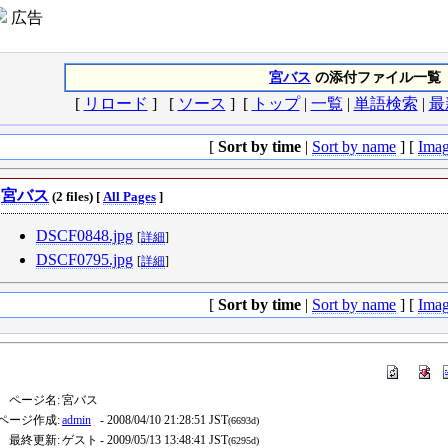
広告
宮バス
の添付ファイル一覧
[
リロード
] [
ソース
] [
トップ
|
一覧
|
単語検索
|
最
[
Sort by time
|
Sort by name
] [
Imag
宮バス
(2 files) [
All Pages
]
DSCF0848.jpg
[
詳細
]
DSCF0795.jpg
[
詳細
]
[
Sort by time
|
Sort by name
] [
Imag
ページ名:
宮バス
ページ作成:
admin
- 2008/04/10 21:28:51 JST
(6693d)
最終更新:
ゲスト
- 2009/05/13 13:48:41 JST
(6295d)