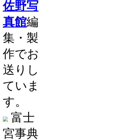
佐野写
真館
編
集・製
作でお
送りし
ていま
す。
富士
宮事典