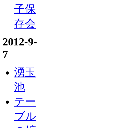
子保
存会
2012-9-
7
湧玉
池
テー
ブル