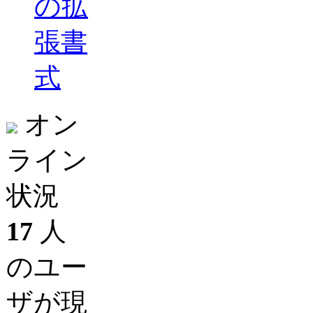
の拡
張書
式
オン
ライン
状況
17
人
のユー
ザが現