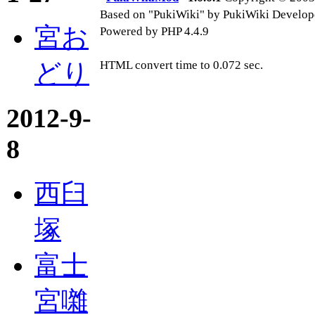
Based on "PukiWiki" by PukiWiki Develop
宮お
Powered by PHP 4.4.9
どり
HTML convert time to 0.072 sec.
2012-9-
8
西臼
塚
富士
宮囃