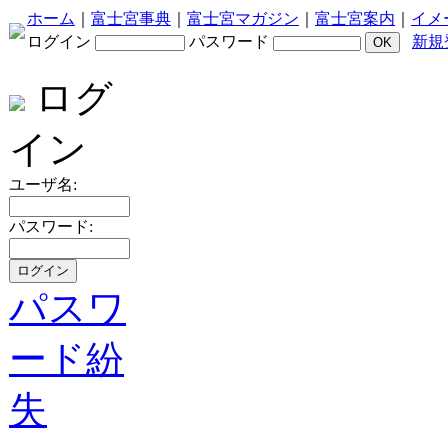
ホーム
｜
富士宮事典
｜
富士宮マガジン
｜
富士宮案内
｜
イメ
ログイン
パスワード
新規
ログ
イン
ユーザ名:
パスワード:
パスワ
ード紛
失