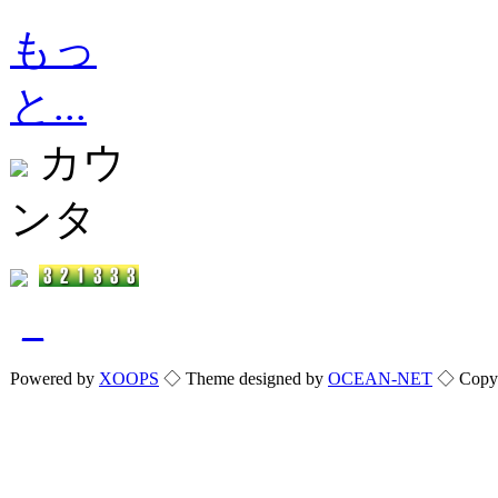
もっ
と...
カウ
ンタ
_
Powered by
XOOPS
◇ Theme designed by
OCEAN-NET
◇ Copyri