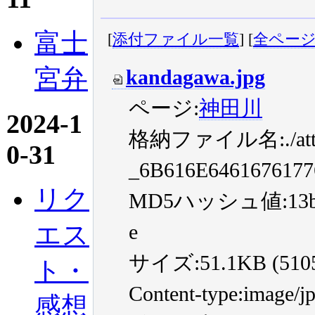
富士
[
添付ファイル一覧
] [
全ペー
宮弁
kandagawa.jpg
ページ:
神田川
2024-1
格納ファイル名:./atta
0-31
_6B616E646167617
リク
MD5ハッシュ値:13b835
エス
e
サイズ:51.1KB (51055
ト・
Content-type:image/j
感想