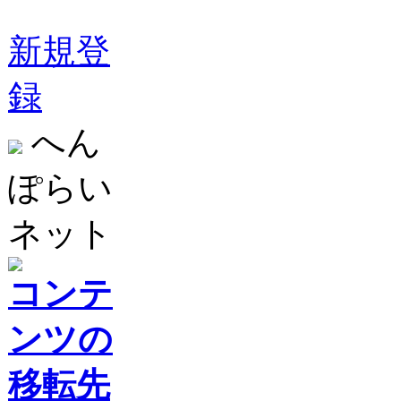
新規登
録
へん
ぽらい
ネット
コンテ
ンツの
移転先