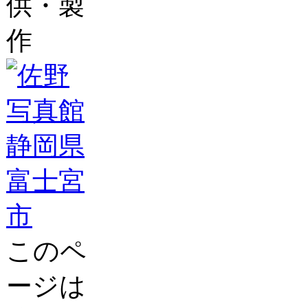
供・製
作
このペ
ージは