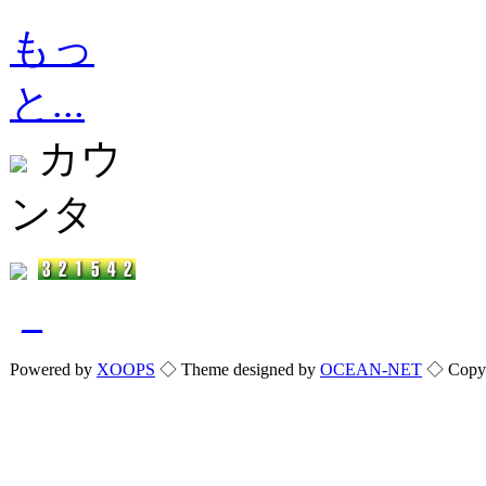
もっ
と...
カウ
ンタ
_
Powered by
XOOPS
◇ Theme designed by
OCEAN-NET
◇ Copyri