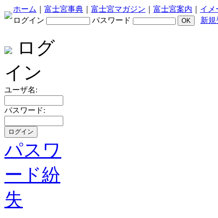
ホーム
｜
富士宮事典
｜
富士宮マガジン
｜
富士宮案内
｜
イメ
ログイン
パスワード
新規
ログ
イン
ユーザ名:
パスワード:
パスワ
ード紛
失