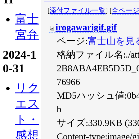
[
添付ファイル一覧
] [
全ペー
富士
irogawarigif.gif
宮弁
ページ:
富士山を見
2024-1
格納ファイル名:./atta
0-31
2B8ABA4EB5D5D_69
76966
リク
MD5ハッシュ値:0b416f
エス
b
ト・
サイズ:330.9KB (3309
感想
Content-type:image/gi