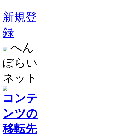
新規登
録
へん
ぽらい
ネット
コンテ
ンツの
移転先