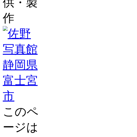
供・製
作
このペ
ージは