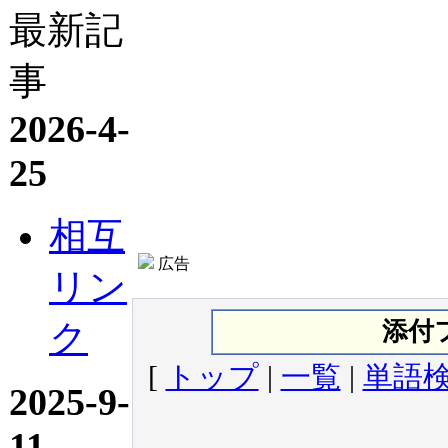
最新記
事
2026-4-
25
相互
広告
リン
ク
添付
[
トップ
|
一覧
|
単語
2025-9-
11