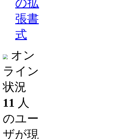
の拡
張書
式
オン
ライン
状況
11
人
のユー
ザが現