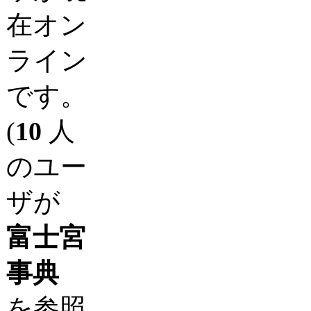
在オン
ライン
です。
(
10
人
のユー
ザが
富士宮
事典
を参照