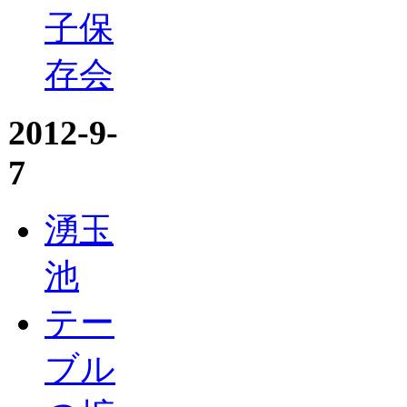
子保
存会
2012-9-
7
湧玉
池
テー
ブル