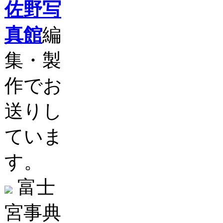
佐野写
真館
編
集・製
作でお
送りし
ていま
す。
富士
宮事典