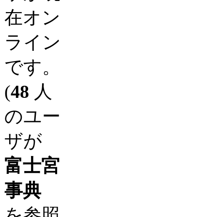
在オン
ライン
です。
(
48
人
のユー
ザが
富士宮
事典
を参照