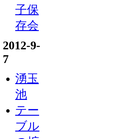
子保
存会
2012-9-
7
湧玉
池
テー
ブル