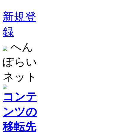
新規登
録
へん
ぽらい
ネット
コンテ
ンツの
移転先