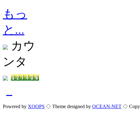
もっ
と...
カウ
ンタ
_
Powered by
XOOPS
◇ Theme designed by
OCEAN-NET
◇ Copyri