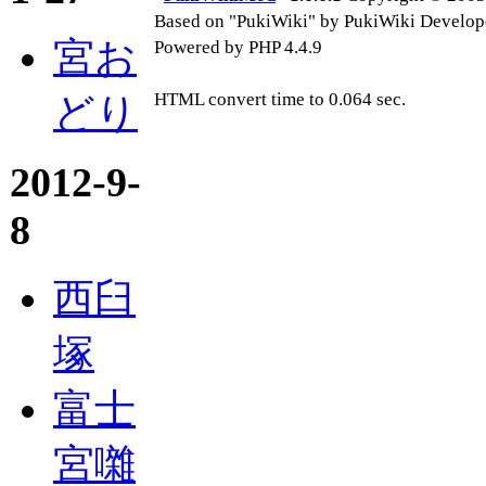
Based on "PukiWiki" by PukiWiki Develop
宮お
Powered by PHP 4.4.9
HTML convert time to 0.064 sec.
どり
2012-9-
8
西臼
塚
富士
宮囃