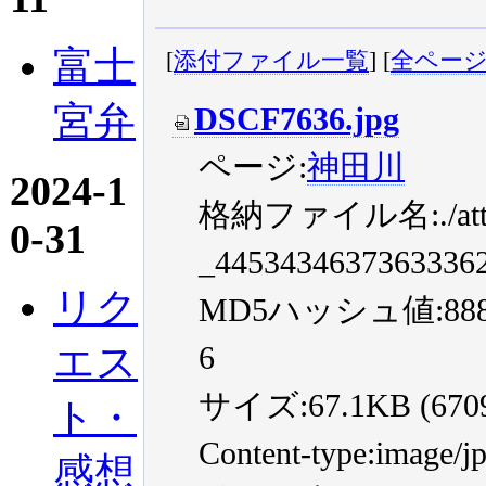
富士
[
添付ファイル一覧
] [
全ペー
宮弁
DSCF7636.jpg
ページ:
神田川
2024-1
格納ファイル名:./atta
0-31
_4453434637363336
リク
MD5ハッシュ値:8888f7
エス
6
サイズ:67.1KB (67094
ト・
Content-type:image/j
感想