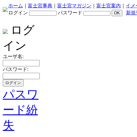
ホーム
｜
富士宮事典
｜
富士宮マガジン
｜
富士宮案内
｜
イメ
ログイン
パスワード
新規
ログ
イン
ユーザ名:
パスワード:
パスワ
ード紛
失