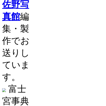
佐野写
真館
編
集・製
作でお
送りし
ていま
す。
富士
宮事典