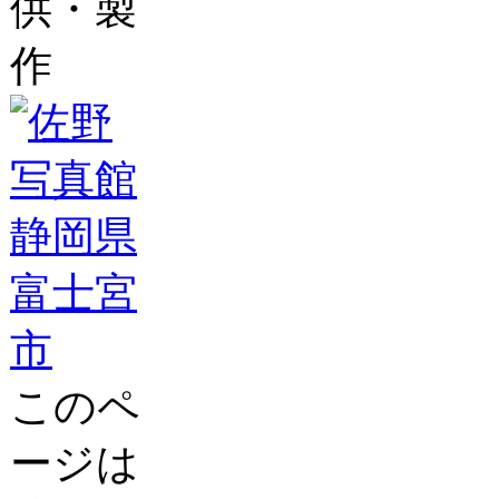
供・製
作
このペ
ージは