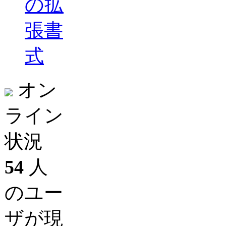
の拡
張書
式
オン
ライン
状況
54
人
のユー
ザが現