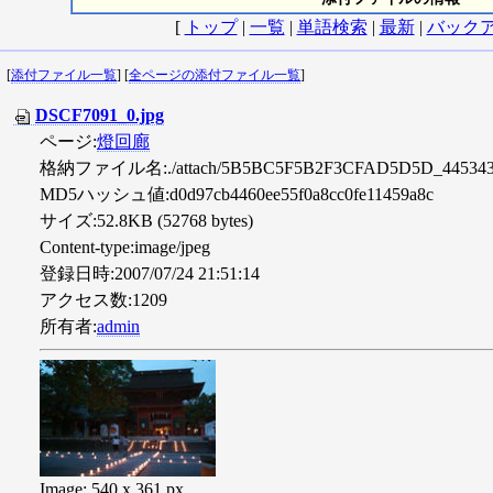
[
トップ
|
一覧
|
単語検索
|
最新
|
バック
[
添付ファイル一覧
] [
全ページの添付ファイル一覧
]
DSCF7091_0.jpg
ページ:
燈回廊
格納ファイル名:./attach/5B5BC5F5B2F3CFAD5D5D_4453434
MD5ハッシュ値:d0d97cb4460ee55f0a8cc0fe11459a8c
サイズ:52.8KB (52768 bytes)
Content-type:image/jpeg
登録日時:2007/07/24 21:51:14
アクセス数:1209
所有者:
admin
Image: 540 x 361 px