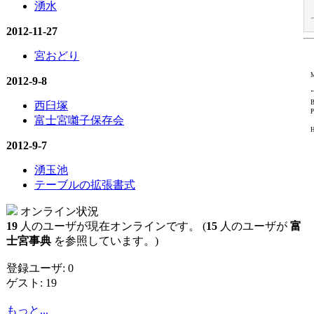
湧水
2012-11-27
宮おどり
M
2012-9-8
"
B
西臼塚
P
富士宮囃子保存会
H
2012-9-7
湧玉池
テーブルの拡張書式
オンライン状況
19
人のユーザが現在オンラインです。 (
15
人のユーザが
富
士宮事典
を参照しています。)
登録ユーザ: 0
ゲスト: 19
もっと...