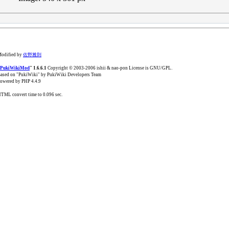
odified by
佐野雅則
PukiWikiMod
" 1.6.6.1
Copyright © 2003-2006 ishii & nao-pon License is GNU/GPL.
ased on "PukiWiki" by PukiWiki Developers Team
owered by PHP 4.4.9
TML convert time to 0.096 sec.