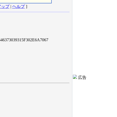
アップ
|
ヘルプ
]
6373039315F302E6A7067
広告