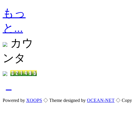
もっ
と...
カウ
ンタ
_
Powered by
XOOPS
◇ Theme designed by
OCEAN-NET
◇ Copyri