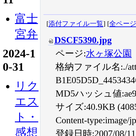
富士
[
添付ファイル一覧
] [
全ペー
宮弁
DSCF5390.jpg
2024-1
ページ:
水ヶ塚公園
0-31
格納ファイル名:./atta
B1E05D5D_4453434
リク
MD5ハッシュ値:ae954f4
エス
サイズ:40.9KB (40857
ト・
Content-type:image/j
感想
登録日時:2007/08/11 