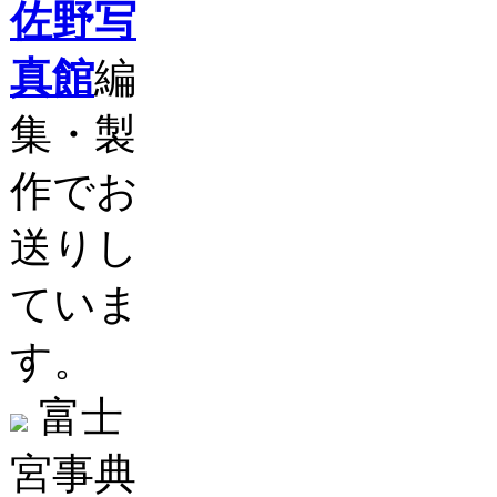
佐野写
真館
編
集・製
作でお
送りし
ていま
す。
富士
宮事典