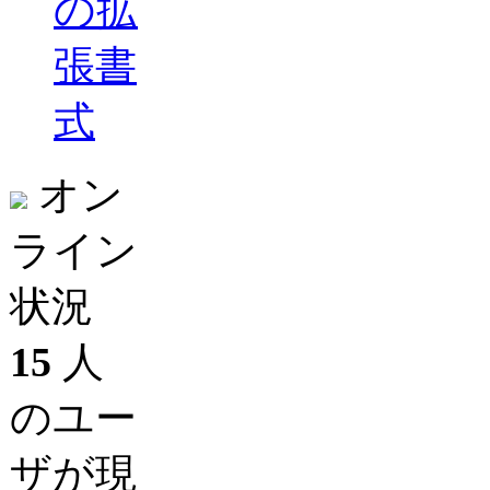
の拡
張書
式
オン
ライン
状況
15
人
のユー
ザが現