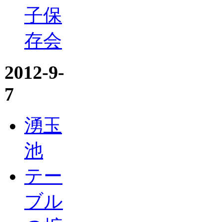
子保
存会
2012-9-
7
湧玉
池
テー
ブル