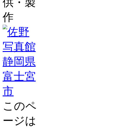
供・製
作
このペ
ージは