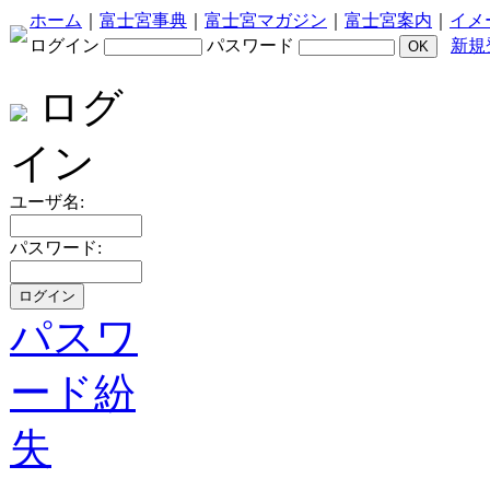
ホーム
｜
富士宮事典
｜
富士宮マガジン
｜
富士宮案内
｜
イメ
ログイン
パスワード
新規
ログ
イン
ユーザ名:
パスワード:
パスワ
ード紛
失