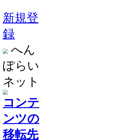
新規登
録
へん
ぽらい
ネット
コンテ
ンツの
移転先