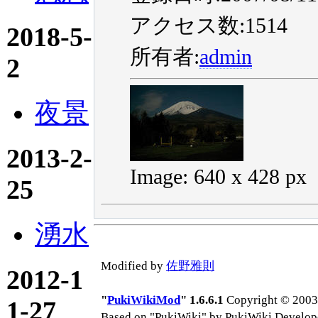
アクセス数:1514
2018-5-
所有者:
admin
2
夜景
2013-2-
Image: 640 x 428 px
25
湧水
Modified by
佐野雅則
2012-1
"
PukiWikiMod
" 1.6.6.1
Copyright © 2003-
1-27
Based on "PukiWiki" by PukiWiki Develop