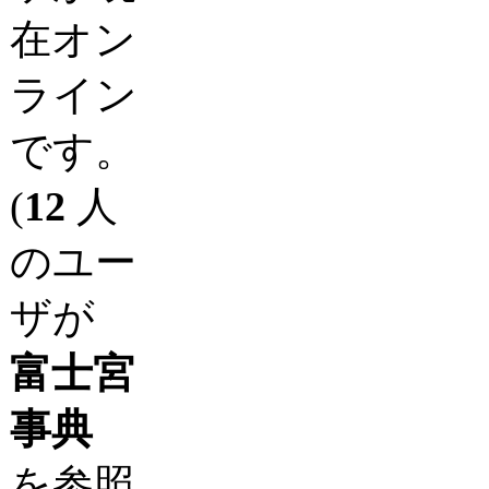
在オン
ライン
です。
(
12
人
のユー
ザが
富士宮
事典
を参照