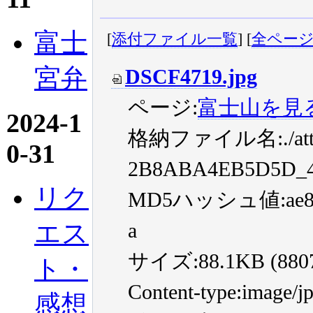
富士
[
添付ファイル一覧
] [
全ペー
宮弁
DSCF4719.jpg
ページ:
富士山を見
2024-1
格納ファイル名:./atta
0-31
2B8ABA4EB5D5D_44
リク
MD5ハッシュ値:ae88c7
エス
a
サイズ:88.1KB (88072
ト・
Content-type:image/j
感想