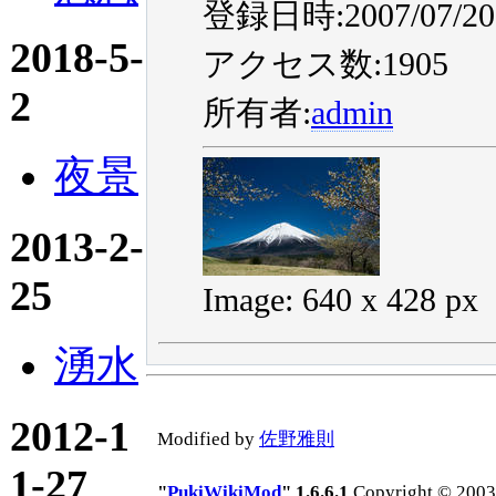
登録日時:2007/07/20 
2018-5-
アクセス数:1905
2
所有者:
admin
夜景
2013-2-
25
Image: 640 x 428 px
湧水
2012-1
Modified by
佐野雅則
1-27
"
PukiWikiMod
" 1.6.6.1
Copyright © 2003-