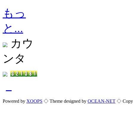
もっ
と...
カウ
ンタ
_
Powered by
XOOPS
◇ Theme designed by
OCEAN-NET
◇ Copyri