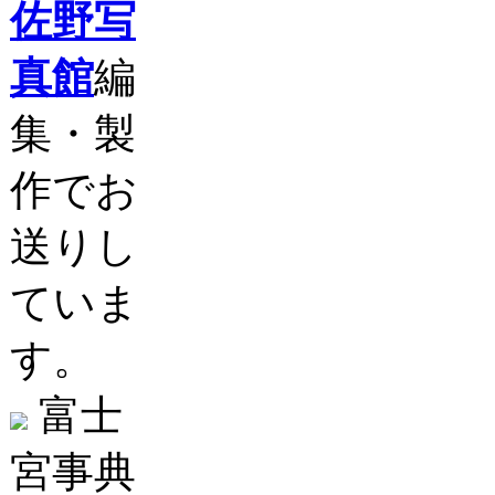
佐野写
真館
編
集・製
作でお
送りし
ていま
す。
富士
宮事典