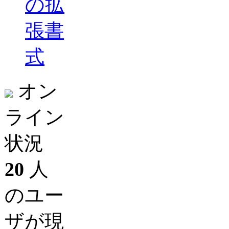
の拡
張書
式
オン
ライン
状況
20
人
のユー
ザが現