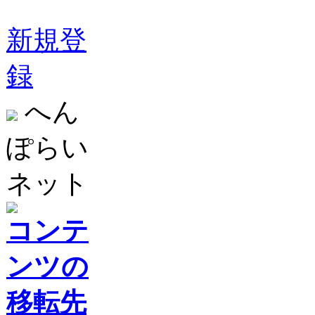
新規登
録
へん
ぽらい
ネット
コンテ
ンツの
移転先