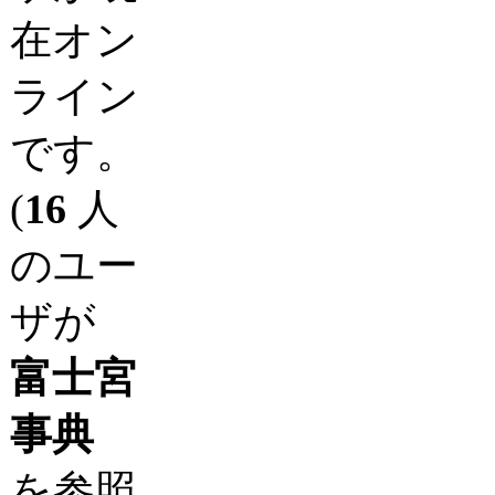
在オン
ライン
です。
(
16
人
のユー
ザが
富士宮
事典
を参照