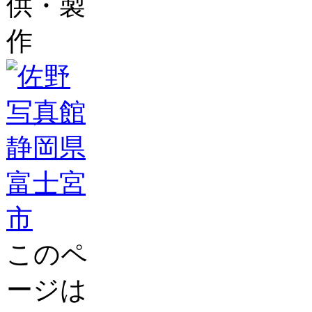
供・製
作
このペ
ージは