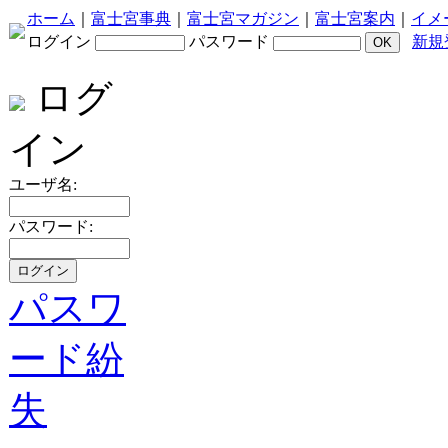
ホーム
｜
富士宮事典
｜
富士宮マガジン
｜
富士宮案内
｜
イメ
ログイン
パスワード
新規
ログ
イン
ユーザ名:
パスワード:
パスワ
ード紛
失