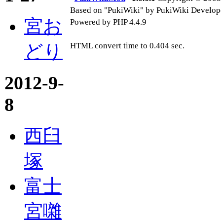
Based on "PukiWiki" by PukiWiki Develop
宮お
Powered by PHP 4.4.9
どり
HTML convert time to 0.404 sec.
2012-9-
8
西臼
塚
富士
宮囃