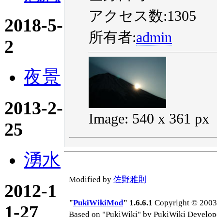
アクセス数:1305
2018-5-
所有者:
admin
2
夜景
2013-2-
Image: 540 x 361 px
25
湧水
Modified by
佐野雅則
2012-1
"
PukiWikiMod
" 1.6.6.1
Copyright © 2003-
1-27
Based on "PukiWiki" by PukiWiki Develop