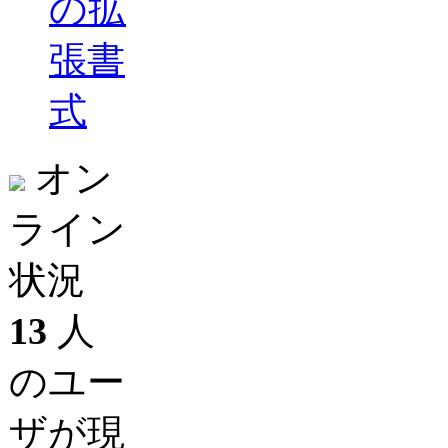
の拡
張書
式
オン
ライン
状況
13
人
のユー
ザが現