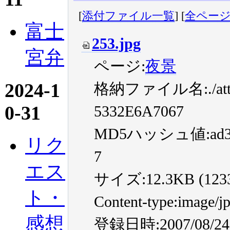
[
添付ファイル一覧
] [
全ペー
富士
253.jpg
宮弁
ページ:
夜景
2024-1
格納ファイル名:./atta
0-31
5332E6A7067
MD5ハッシュ値:ad35fd
リク
7
エス
サイズ:12.3KB (12330
ト・
Content-type:image/j
感想
登録日時:2007/08/24 