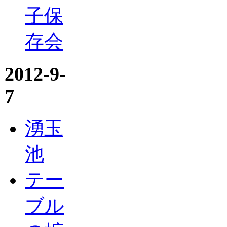
子保
存会
2012-9-
7
湧玉
池
テー
ブル