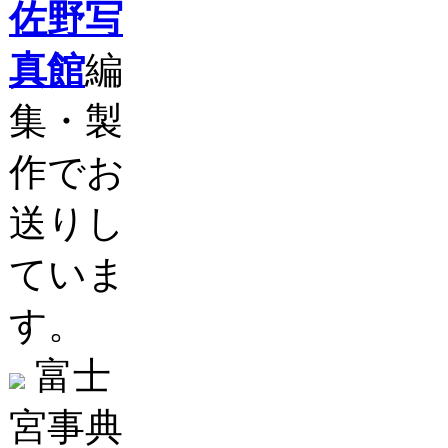
佐野写
真館
編
集・製
作でお
送りし
ていま
す。
富士
宮事典