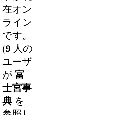
在オン
ライン
です。
(
9
人の
ユーザ
が
富
士宮事
典
を
参照し