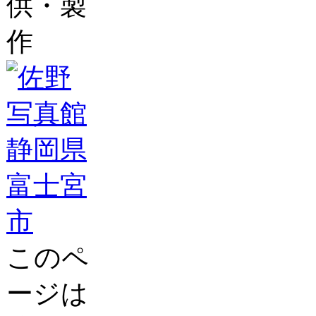
供・製
作
このペ
ージは