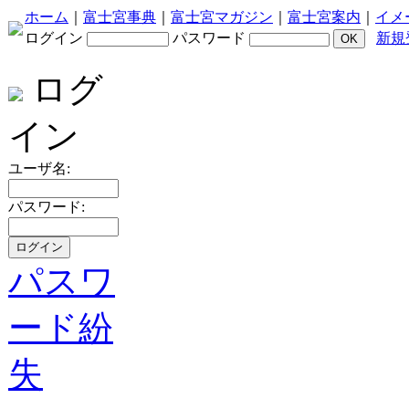
ホーム
｜
富士宮事典
｜
富士宮マガジン
｜
富士宮案内
｜
イメ
ログイン
パスワード
新規
ログ
イン
ユーザ名:
パスワード:
パスワ
ード紛
失