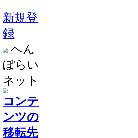
新規登
録
へん
ぽらい
ネット
コンテ
ンツの
移転先