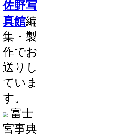
佐野写
真館
編
集・製
作でお
送りし
ていま
す。
富士
宮事典