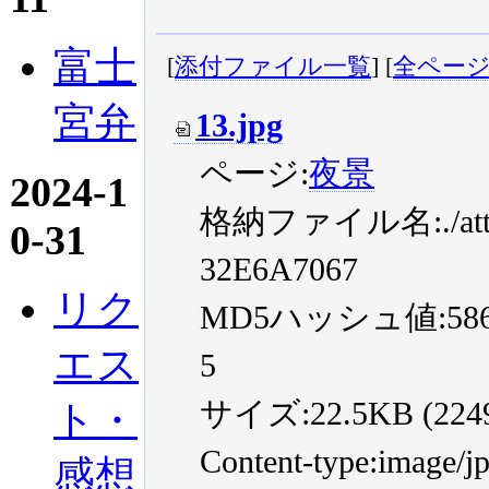
富士
[
添付ファイル一覧
] [
全ペー
宮弁
13.jpg
ページ:
夜景
2024-1
格納ファイル名:./atta
0-31
32E6A7067
リク
MD5ハッシュ値:58659c
エス
5
サイズ:22.5KB (22492
ト・
Content-type:image/j
感想