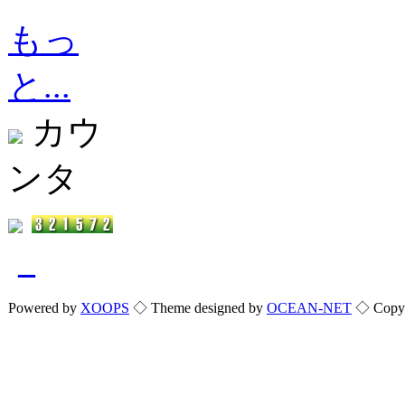
もっ
と...
カウ
ンタ
_
Powered by
XOOPS
◇ Theme designed by
OCEAN-NET
◇ Copyri