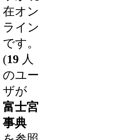
在オン
ライン
です。
(
19
人
のユー
ザが
富士宮
事典
を参照