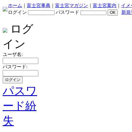
ホーム
｜
富士宮事典
｜
富士宮マガジン
｜
富士宮案内
｜
イメ
ログイン
パスワード
新規
ログ
イン
ユーザ名:
パスワード:
パスワ
ード紛
失