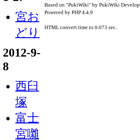
Based on "PukiWiki" by PukiWiki Develop
Powered by PHP 4.4.9
宮お
HTML convert time to 0.073 sec.
どり
2012-9-
8
西臼
塚
富士
宮囃