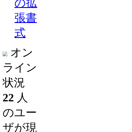
の拡
張書
式
オン
ライン
状況
22
人
のユー
ザが現