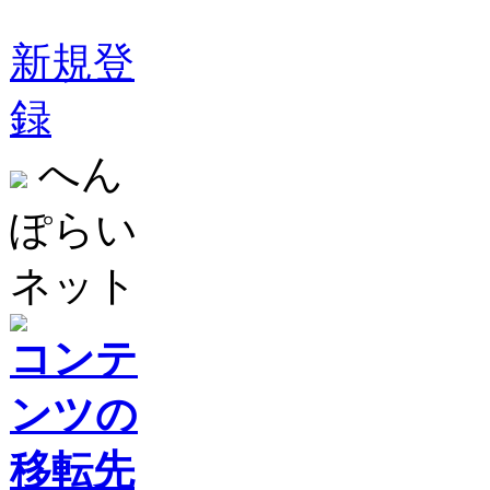
新規登
録
へん
ぽらい
ネット
コンテ
ンツの
移転先