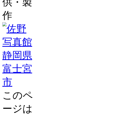
供・製
作
このペ
ージは