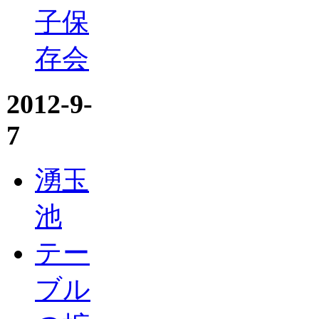
子保
存会
2012-9-
7
湧玉
池
テー
ブル