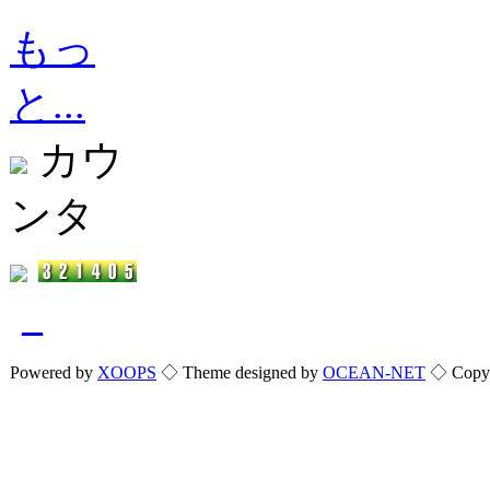
もっ
と...
カウ
ンタ
_
Powered by
XOOPS
◇ Theme designed by
OCEAN-NET
◇ Copyri