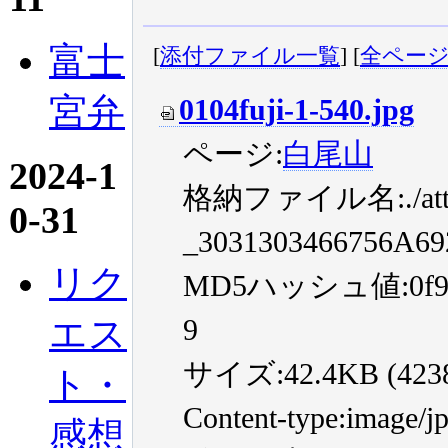
富士
[
添付ファイル一覧
] [
全ペー
宮弁
0104fuji-1-540.jpg
ページ:
白尾山
2024-1
格納ファイル名:./atta
0-31
_3031303466756A6
リク
MD5ハッシュ値:0f9c90
エス
9
サイズ:42.4KB (42386
ト・
Content-type:image/j
感想