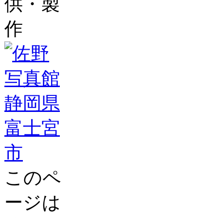
供・製
作
このペ
ージは