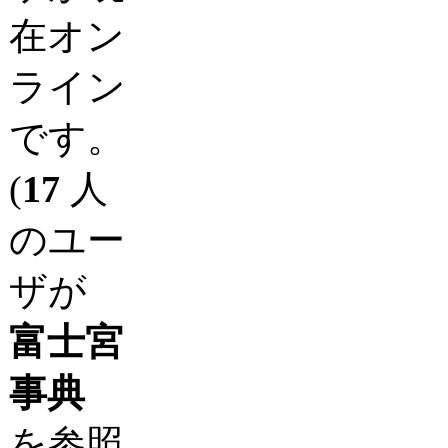
在オン
ライン
です。
(
17
人
のユー
ザが
富士宮
事典
を参照