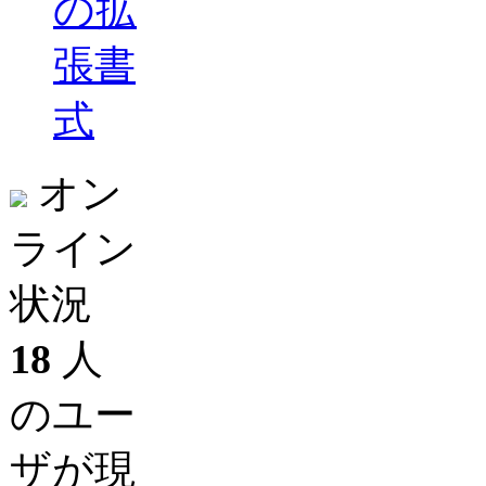
の拡
張書
式
オン
ライン
状況
18
人
のユー
ザが現