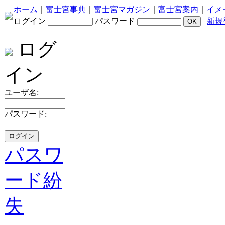
ホーム
｜
富士宮事典
｜
富士宮マガジン
｜
富士宮案内
｜
イメ
ログイン
パスワード
新規
ログ
イン
ユーザ名:
パスワード:
パスワ
ード紛
失