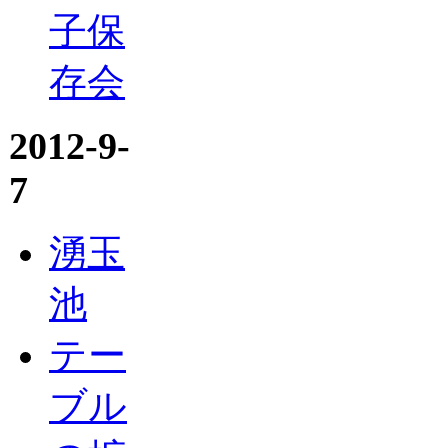
子保
存会
2012-9-
7
湧玉
池
テー
ブル