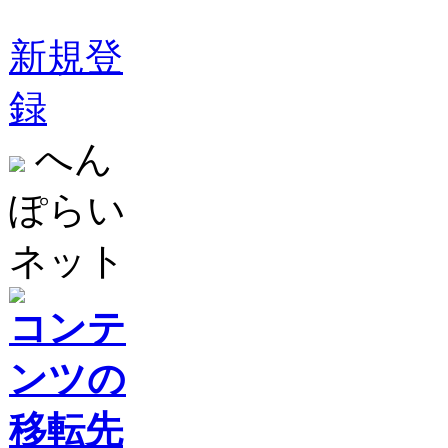
新規登
録
へん
ぽらい
ネット
コンテ
ンツの
移転先