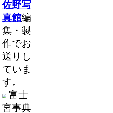
佐野写
真館
編
集・製
作でお
送りし
ていま
す。
富士
宮事典