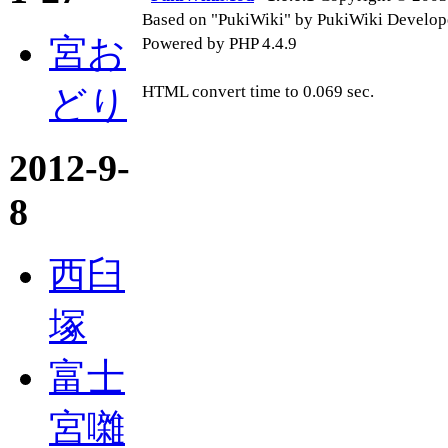
Based on "PukiWiki" by PukiWiki Develop
宮お
Powered by PHP 4.4.9
HTML convert time to 0.069 sec.
どり
2012-9-
8
西臼
塚
富士
宮囃