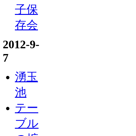
子保
存会
2012-9-
7
湧玉
池
テー
ブル