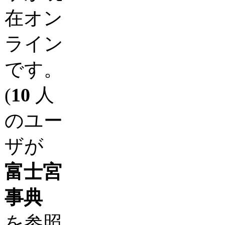
在オン
ライン
です。
(
10
人
のユー
ザが
富士宮
事典
を参照