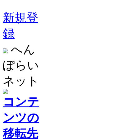
新規登
録
へん
ぽらい
ネット
コンテ
ンツの
移転先