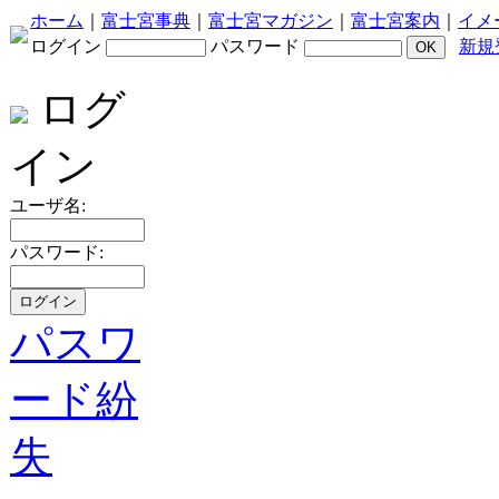
ホーム
｜
富士宮事典
｜
富士宮マガジン
｜
富士宮案内
｜
イメ
ログイン
パスワード
新規
ログ
イン
ユーザ名:
パスワード:
パスワ
ード紛
失