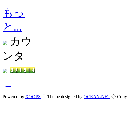
もっ
と...
カウ
ンタ
_
Powered by
XOOPS
◇ Theme designed by
OCEAN-NET
◇ Copyri