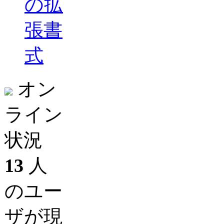
の拡
張書
式
オン
ライン
状況
13
人
のユー
ザが現