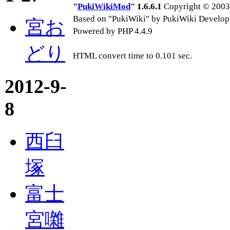
"
PukiWikiMod
" 1.6.6.1
Copyright © 2003-
Based on "PukiWiki" by PukiWiki Develop
宮お
Powered by PHP 4.4.9
どり
HTML convert time to 0.101 sec.
2012-9-
8
西臼
塚
富士
宮囃