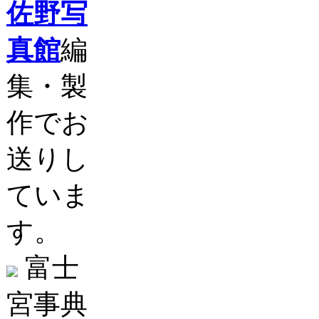
佐野写
真館
編
集・製
作でお
送りし
ていま
す。
富士
宮事典