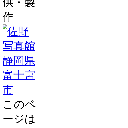
供・製
作
このペ
ージは