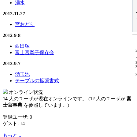
湧水
2012-11-27
宮おどり
2012-9-8
西臼塚
M
富士宮囃子保存会
"
2012-9-7
B
P
湧玉池
H
テーブルの拡張書式
オンライン状況
14
人のユーザが現在オンラインです。 (
12
人のユーザが
富
士宮事典
を参照しています。)
登録ユーザ: 0
ゲスト: 14
もっと...