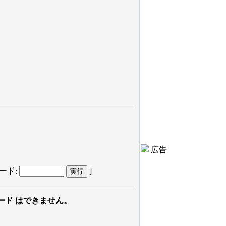
広告
ード:
]
ード はできません。