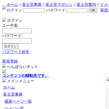
ホーム
｜
富士宮事典
｜
富士宮マガジン
｜
富士宮案内
｜
イメ
ログイン
パスワード
新規
ログイン
ユーザ名:
パスワード:
パスワード紛失
新規登録
へんぽらいネット
コンテンツの移転先です。
メインメニュー
ホーム
富士宮事典
最新ページ一覧
ページ一覧