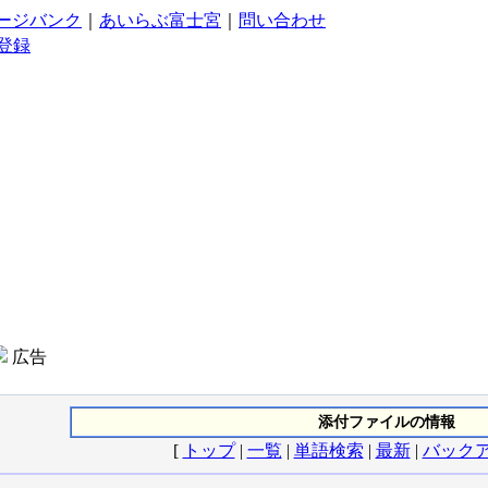
ージバンク
｜
あいらぶ富士宮
｜
問い合わせ
登録
広告
添付ファイルの情報
[
トップ
|
一覧
|
単語検索
|
最新
|
バック