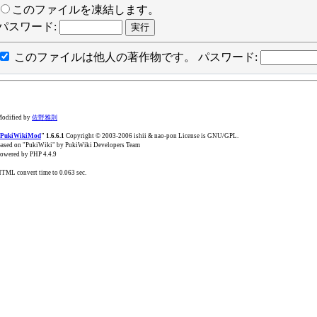
このファイルを凍結します。
パスワード:
このファイルは他人の著作物です。
パスワード:
odified by
佐野雅則
PukiWikiMod
" 1.6.6.1
Copyright © 2003-2006 ishii & nao-pon License is GNU/GPL.
ased on "PukiWiki" by PukiWiki Developers Team
owered by PHP 4.4.9
TML convert time to 0.063 sec.