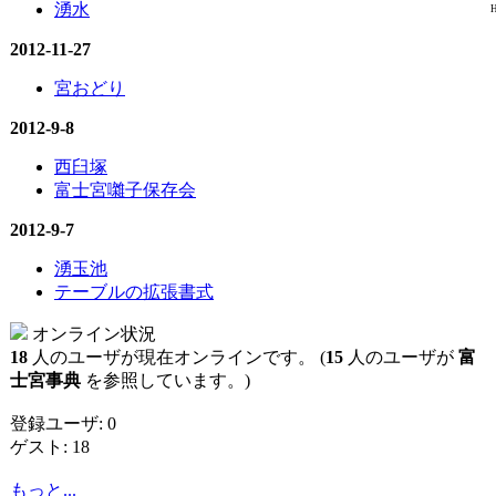
湧水
H
2012-11-27
宮おどり
2012-9-8
西臼塚
富士宮囃子保存会
2012-9-7
湧玉池
テーブルの拡張書式
オンライン状況
18
人のユーザが現在オンラインです。 (
15
人のユーザが
富
士宮事典
を参照しています。)
登録ユーザ: 0
ゲスト: 18
もっと...