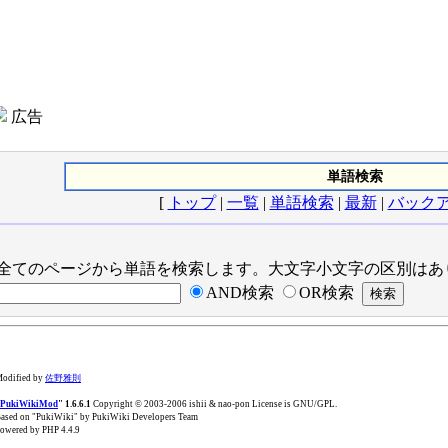
広告
単語検索
[
トップ
|
一覧
|
単語検索
|
最新
|
バック
全てのページから単語を検索します。大文字小文字の区別はあ
AND検索
OR検索
odified by
佐野雅則
PukiWikiMod
" 1.6.6.1
Copyright © 2003-2006 ishii & nao-pon License is GNU/GPL.
ased on "PukiWiki" by PukiWiki Developers Team
owered by PHP 4.4.9