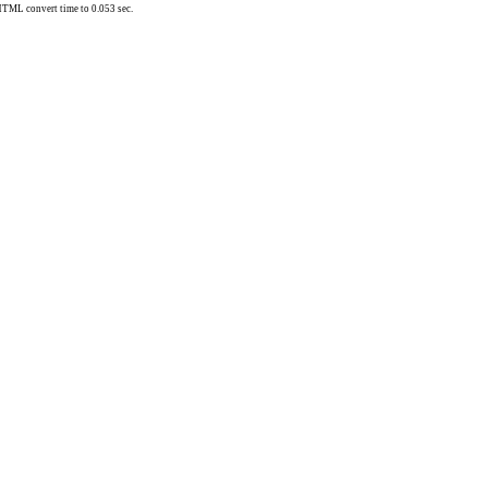
TML convert time to 0.053 sec.