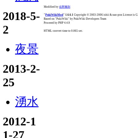
Modified by
佐野雅則
2018-5-
"
PukiWikiMod
" 1.6.6.1
Copyright © 2003-2006 ishii & nao-pon License is
Based on "PukiWiki" by PukiWiki Developers Team
Powered by PHP 4.4.9
2
HTML convert time to 0.065 sec.
夜景
2013-2-
25
湧水
2012-1
1-27