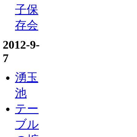
子保
存会
2012-9-
7
湧玉
池
テー
ブル