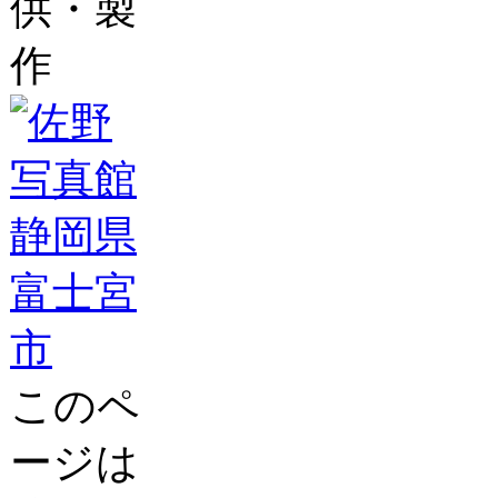
供・製
作
このペ
ージは