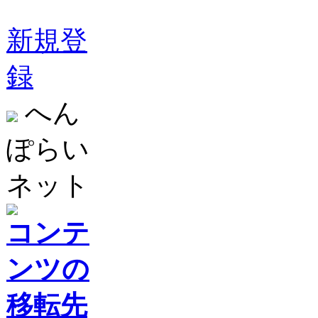
新規登
録
へん
ぽらい
ネット
コンテ
ンツの
移転先