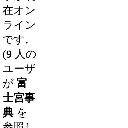
在オン
ライン
です。
(
9
人の
ユーザ
が
富
士宮事
典
を
参照し