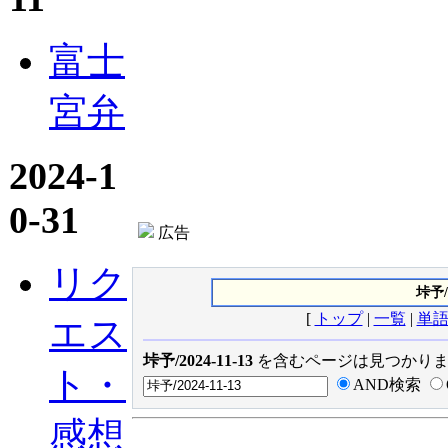
富士
宮弁
2024-1
0-31
広告
リク
垰予/
[
トップ
|
一覧
|
単
エス
垰予/2024-11-13
を含むページは見つかりま
ト・
AND検索
感想