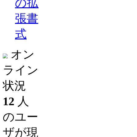
の拡
張書
式
オン
ライン
状況
12
人
のユー
ザが現