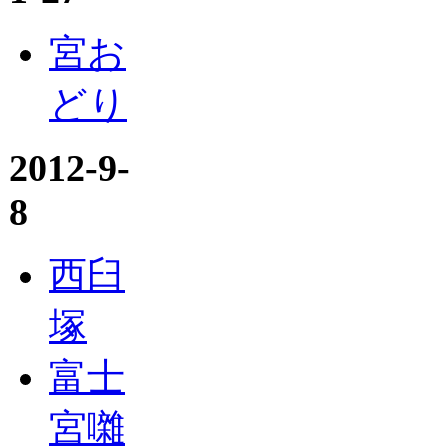
宮お
どり
2012-9-
8
西臼
塚
富士
宮囃