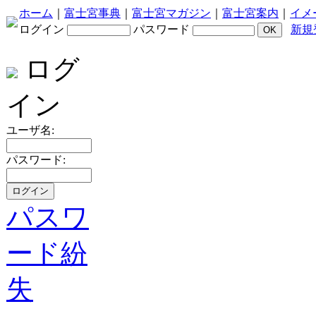
ホーム
｜
富士宮事典
｜
富士宮マガジン
｜
富士宮案内
｜
イメ
ログイン
パスワード
新規
ログ
イン
ユーザ名:
パスワード:
パスワ
ード紛
失