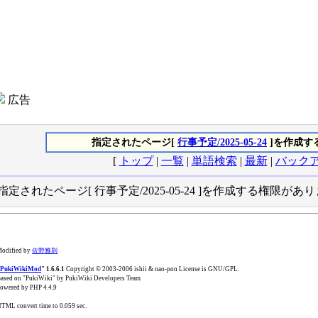
広告
指定されたページ[
行事予定/2025-05-24
]を作成す
[
トップ
|
一覧
|
単語検索
|
最新
|
バック
指定されたページ[ 行事予定/2025-05-24 ]を作成する権限があ
odified by
佐野雅則
PukiWikiMod
" 1.6.6.1
Copyright © 2003-2006 ishii & nao-pon License is GNU/GPL.
ased on "PukiWiki" by PukiWiki Developers Team
owered by PHP 4.4.9
TML convert time to 0.059 sec.