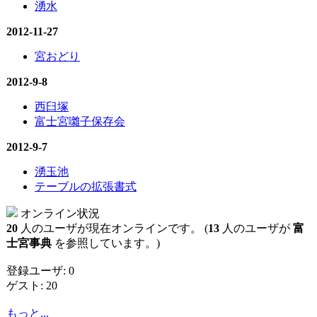
湧水
2012-11-27
宮おどり
2012-9-8
西臼塚
富士宮囃子保存会
2012-9-7
湧玉池
テーブルの拡張書式
オンライン状況
20
人のユーザが現在オンラインです。 (
13
人のユーザが
富
士宮事典
を参照しています。)
登録ユーザ: 0
ゲスト: 20
もっと...