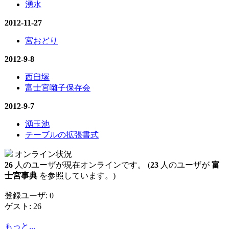
湧水
2012-11-27
宮おどり
2012-9-8
西臼塚
富士宮囃子保存会
2012-9-7
湧玉池
テーブルの拡張書式
オンライン状況
26
人のユーザが現在オンラインです。 (
23
人のユーザが
富
士宮事典
を参照しています。)
登録ユーザ: 0
ゲスト: 26
もっと...