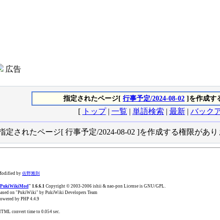
広告
指定されたページ[
行事予定/2024-08-02
]を作成す
[
トップ
|
一覧
|
単語検索
|
最新
|
バック
指定されたページ[ 行事予定/2024-08-02 ]を作成する権限があ
odified by
佐野雅則
PukiWikiMod
" 1.6.6.1
Copyright © 2003-2006 ishii & nao-pon License is GNU/GPL.
ased on "PukiWiki" by PukiWiki Developers Team
owered by PHP 4.4.9
TML convert time to 0.054 sec.