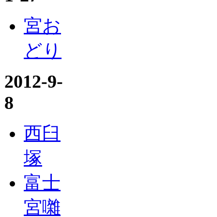
宮お
どり
2012-9-
8
西臼
塚
富士
宮囃