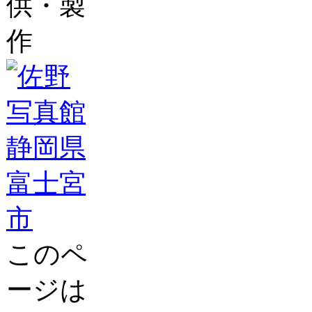
供・製
作
このペ
ージは