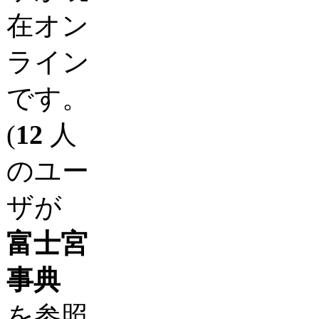
在オン
ライン
です。
(
12
人
のユー
ザが
富士宮
事典
を参照