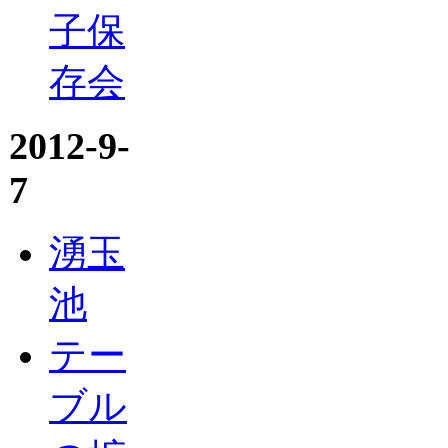
子保
存会
2012-9-
7
湧玉
池
テー
ブル