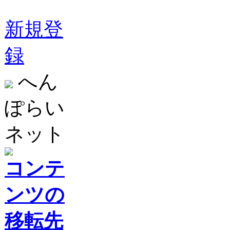
新規登
録
へん
ぽらい
ネット
コンテ
ンツの
移転先