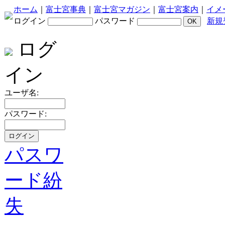
ホーム
｜
富士宮事典
｜
富士宮マガジン
｜
富士宮案内
｜
イメ
ログイン
パスワード
新規
ログ
イン
ユーザ名:
パスワード:
パスワ
ード紛
失