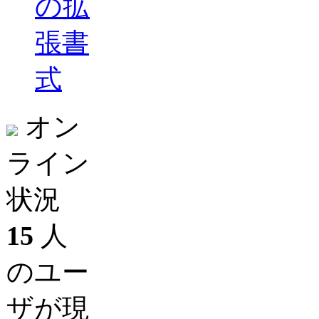
の拡
張書
式
オン
ライン
状況
15
人
のユー
ザが現