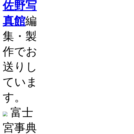
佐野写
真館
編
集・製
作でお
送りし
ていま
す。
富士
宮事典