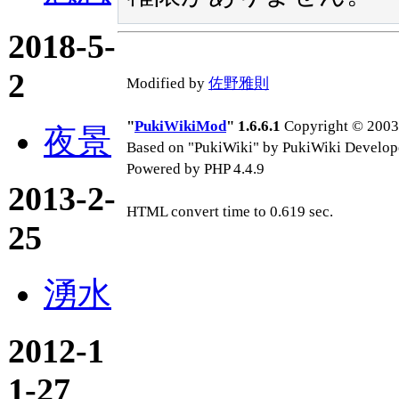
2018-5-
2
Modified by
佐野雅則
"
PukiWikiMod
" 1.6.6.1
Copyright © 2003-
夜景
Based on "PukiWiki" by PukiWiki Develop
Powered by PHP 4.4.9
2013-2-
HTML convert time to 0.619 sec.
25
湧水
2012-1
1-27