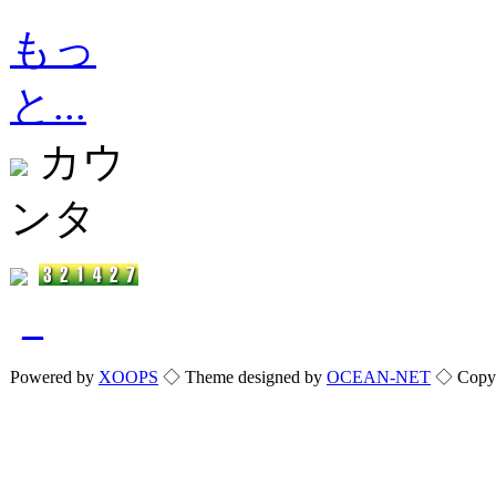
もっ
と...
カウ
ンタ
_
Powered by
XOOPS
◇ Theme designed by
OCEAN-NET
◇ Copyri