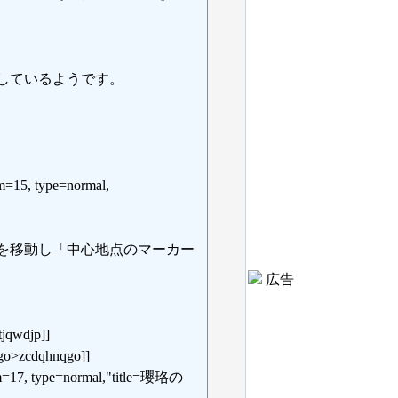
しているようです。
m=15, type=normal,
を移動し「中心地点のマーカー
広告
jqwdjp]]
go>zcdqhnqgo]]
om=17, type=normal,"title=瓔珞の