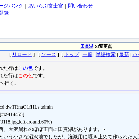
ージバンク
｜
あいらぶ富士宮
｜
問い合わせ
登録
田貫湖
の変更点
[
リロード
] [
ソース
] [
トップ
|
一覧
|
単語検索
|
最新
|
バ
れた行は
この色
です。
れた行は
この色
です。
へ行く。
_ucd:dwTRnaO1fHLs admin
#x9f14455]
3118.jpg,left,around,60%)
西、大沢崩れのほぼ正面に田貫湖があります。~
という小さな沼沢地でしたが、潅漑用に堰き止めて作られた人