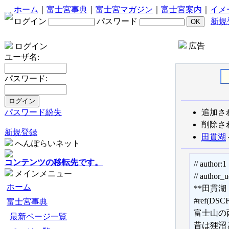
ホーム
｜
富士宮事典
｜
富士宮マガジン
｜
富士宮案内
｜
イメ
ログイン
パスワード
新規
広告
ログイン
ユーザ名:
パスワード:
パスワード紛失
追加さ
削除さ
新規登録
田貫湖
へんぽらいネット
コンテンツの移転先です。
// author:1
メインメニュー
// author
ホーム
**田貫湖 [
#ref(DSCF
富士宮事典
富士山の
最新ページ一覧
昔は狸沼