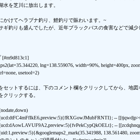
湖水を芝川に放出します。
にかけてヘラブナ釣り、鯉釣りで賑わいます。~
サギ釣りも盛んでしたが、近年ブラックバスの食害などで減少
[#m9d813c1]
ps2(lat=35.344220, lng=138.559076, width=90%, height=400px, zoo
rl=none, usetool=2)
をセットするには、下のコメント欄をクリックしてから、地図
をクリックする。
nodate,down)
t(ucd:dtFC4mFfIkE6,preview:5){fRXGowJMubFRNTI}; -- [[tjqwdjp>t
t(ucd:dAowLAVUF9A2,preview:5){fvPekCypQkOELt}; -- [[zcdqhnq
t(uid:1,preview:5){&googlemaps2_mark(35.341988, 138.561480, zo