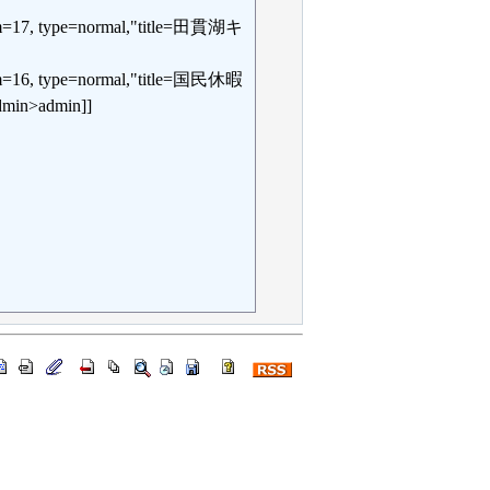
oom=17, type=normal,"title=田貫湖キ
oom=16, type=normal,"title=国民休暇
>admin]]