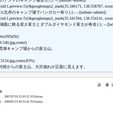
のテントのキャンプ場受付};}; -- [[admin>admin]]
t(uid:1,preview:5){&googlemaps2_mark(35.346171, 138.558787, z
{北岸のキャンプ場でバンガロー有り};}; -- [[admin>admin]]
t(uid:1,preview:5){&googlemaps2_mark(35.341594, 138.554141, z
湖面に映る逆さ富士とダブルダイヤモンド富士が有名};}; -- [[admin
m1f95d5b]
8-540.jpg,center)
貫湖キャンプ場からの富士山。
3124.jpg,center,85%)
村前からの富士山。大沢崩れが正面に見えます。
湖
n
- 2007/07/19 22:03:52 JST
(6959d)
ト
- 2009/01/23 04:53:42 JST
(6406d)
n