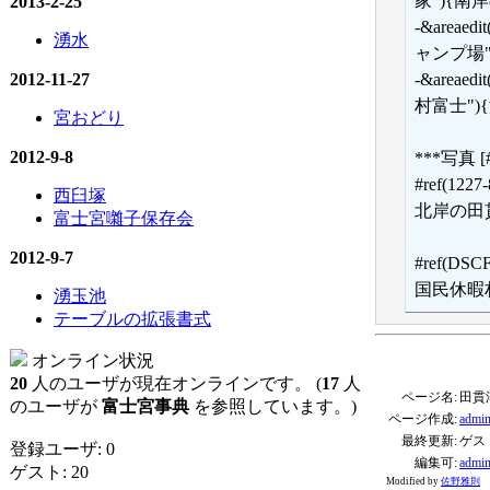
家"){南岸
2013-2-25
-&areaedi
湧水
ャンプ場")
2012-11-27
-&areaedi
村富士"){
宮おどり
2012-9-8
***写真 [#
#ref(1227-
西臼塚
北岸の田
富士宮囃子保存会
2012-9-7
#ref(DSCF
国民休暇
湧玉池
テーブルの拡張書式
オンライン状況
20
人のユーザが現在オンラインです。 (
17
人
ページ名:
田貫
のユーザが
富士宮事典
を参照しています。)
ページ作成:
admi
最終更新:
ゲス
登録ユーザ: 0
編集可:
admi
ゲスト: 20
Modified by
佐野雅則