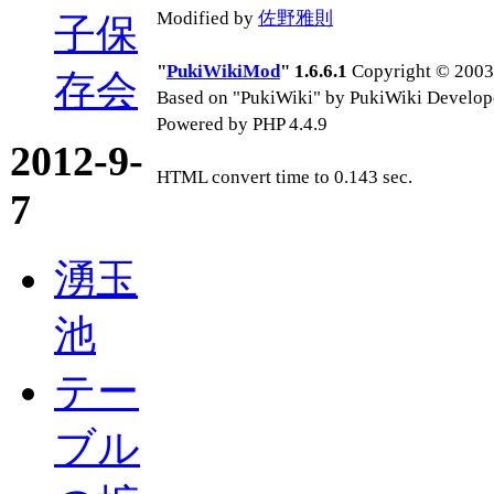
Modified by
佐野雅則
子保
"
PukiWikiMod
" 1.6.6.1
Copyright © 2003-
存会
Based on "PukiWiki" by PukiWiki Develop
Powered by PHP 4.4.9
2012-9-
HTML convert time to 0.143 sec.
7
湧玉
池
テー
ブル