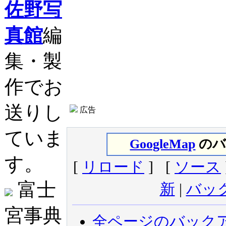
佐野写
真館
編
集・製
作でお
送りし
広告
ていま
GoogleMap
のバ
す。
[
リロード
] [
ソース
富士
新
|
バッ
宮事典
全ページのバック