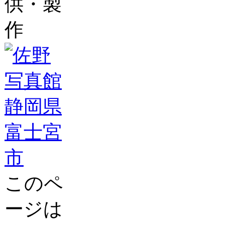
供・製
作
このペ
ージは