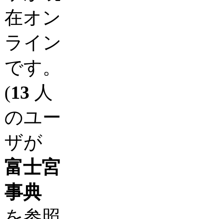
在オン
ライン
です。
(
13
人
のユー
ザが
富士宮
事典
を参照