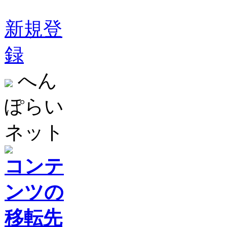
新規登
録
へん
ぽらい
ネット
コンテ
ンツの
移転先