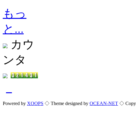
もっ
と...
カウ
ンタ
_
Powered by
XOOPS
◇ Theme designed by
OCEAN-NET
◇ Copyri