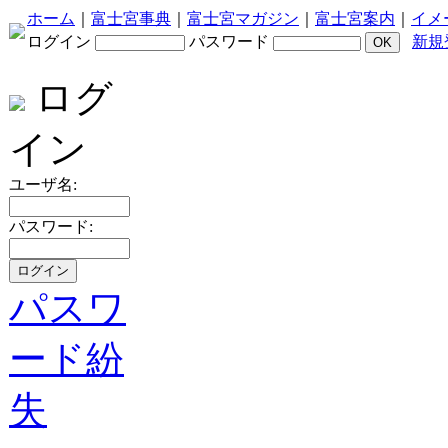
ホーム
｜
富士宮事典
｜
富士宮マガジン
｜
富士宮案内
｜
イメ
ログイン
パスワード
新規
ログ
イン
ユーザ名:
パスワード:
パスワ
ード紛
失