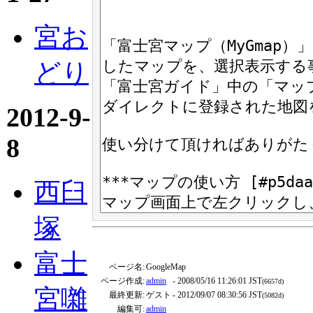
宮お
どり
2012-9-
8
西臼
塚
富士
ページ名:
GoogleMap
ページ作成:
admin
- 2008/05/16 11:26:01 JST
(6657d)
宮囃
最終更新:
ゲスト
- 2012/09/07 08:30:56 JST
(5082d)
編集可:
admin