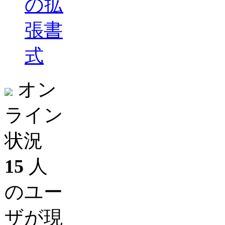
の拡
張書
式
オン
ライン
状況
15
人
のユー
ザが現