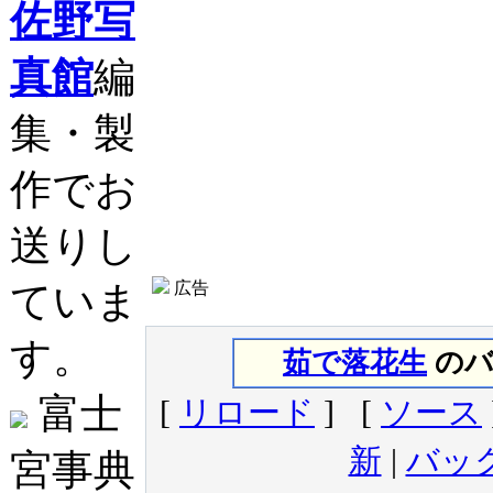
佐野写
真館
編
集・製
作でお
送りし
ていま
広告
す。
茹で落花生
のバ
富士
[
リロード
] [
ソース
新
|
バッ
宮事典