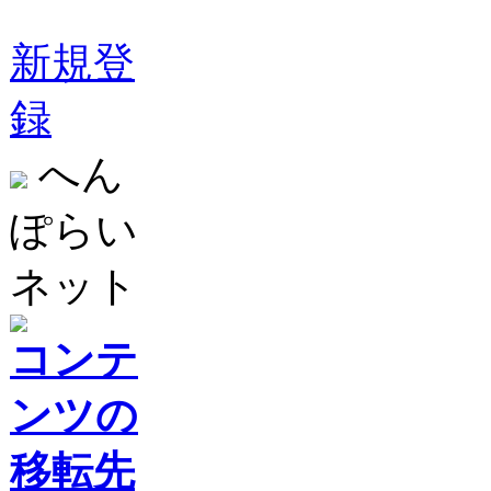
新規登
録
へん
ぽらい
ネット
コンテ
ンツの
移転先