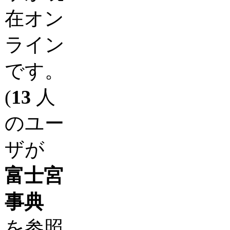
在オン
ライン
です。
(
13
人
のユー
ザが
富士宮
事典
を参照