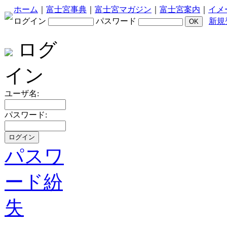
ホーム
｜
富士宮事典
｜
富士宮マガジン
｜
富士宮案内
｜
イメ
ログイン
パスワード
新規
ログ
イン
ユーザ名:
パスワード:
パスワ
ード紛
失