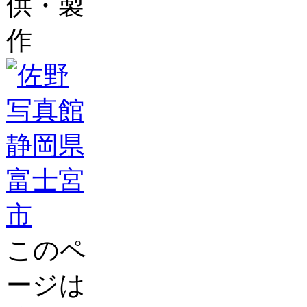
供・製
作
このペ
ージは