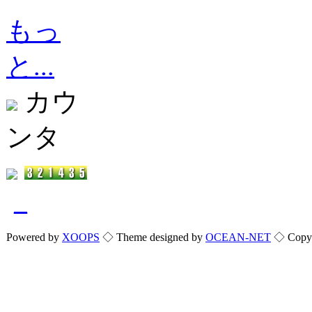
もっ
と...
カウ
ンタ
_
Powered by
XOOPS
◇ Theme designed by
OCEAN-NET
◇ Copyri