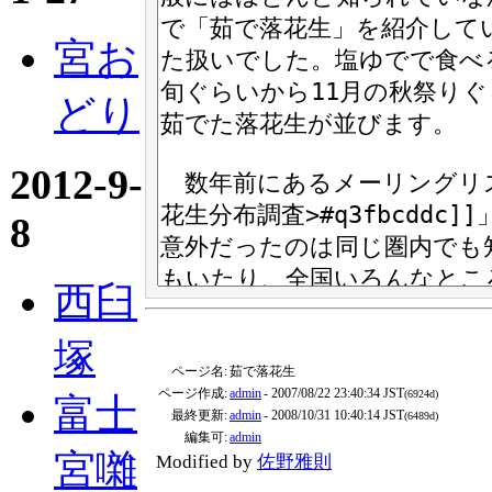
宮お
どり
2012-9-
8
西臼
塚
ページ名:
茹で落花生
ページ作成:
admin
- 2007/08/22 23:40:34 JST
(6924d)
富士
最終更新:
admin
- 2008/10/31 10:40:14 JST
(6489d)
編集可:
admin
宮囃
Modified by
佐野雅則