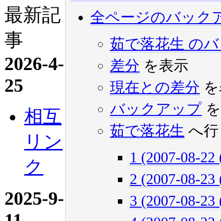
最新記
全ページのバック
事
茹で落花生 の
2026-4-
差分
を表示
25
現在との差分
を
バックアップ
を
相互
茹で落花生
へ行
リン
1 (2007-08-22 
ク
2 (2007-08-23 
2025-9-
3 (2007-08-23 
11