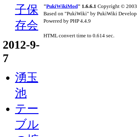
子保
"
PukiWikiMod
" 1.6.6.1
Copyright © 2003-
Based on "PukiWiki" by PukiWiki Develop
Powered by PHP 4.4.9
存会
HTML convert time to 0.614 sec.
2012-9-
7
湧玉
池
テー
ブル