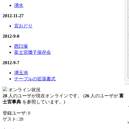
湧水
2012-11-27
宮おどり
2012-9-8
西臼塚
富士宮囃子保存会
2012-9-7
湧玉池
テーブルの拡張書式
オンライン状況
28
人のユーザが現在オンラインです。 (
26
人のユーザが
富
士宮事典
を参照しています。)
登録ユーザ: 0
ゲスト: 28
M