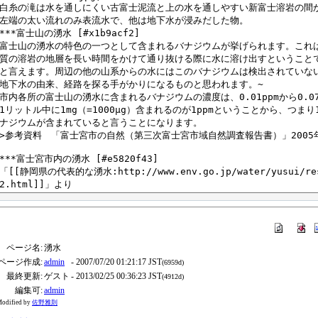
ページ名:
湧水
ページ作成:
admin
- 2007/07/20 01:21:17 JST
(6959d)
最終更新:
ゲスト
- 2013/02/25 00:36:23 JST
(4912d)
編集可:
admin
odified by
佐野雅則