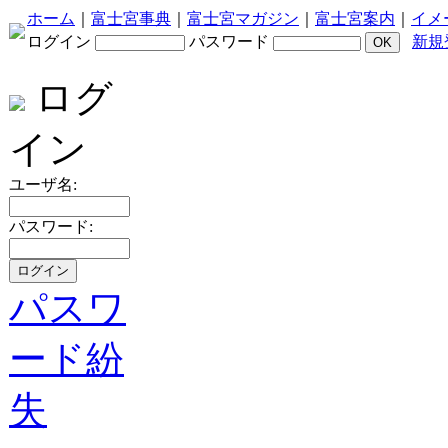
ホーム
｜
富士宮事典
｜
富士宮マガジン
｜
富士宮案内
｜
イメ
ログイン
パスワード
新規
ログ
イン
ユーザ名:
パスワード:
パスワ
ード紛
失