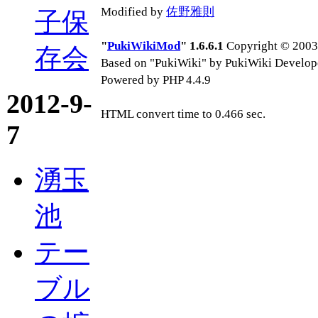
Modified by
佐野雅則
子保
"
PukiWikiMod
" 1.6.6.1
Copyright © 2003-
存会
Based on "PukiWiki" by PukiWiki Develop
Powered by PHP 4.4.9
2012-9-
HTML convert time to 0.466 sec.
7
湧玉
池
テー
ブル