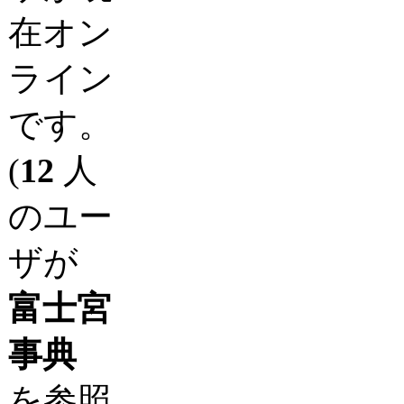
在オン
ライン
です。
(
12
人
のユー
ザが
富士宮
事典
を参照