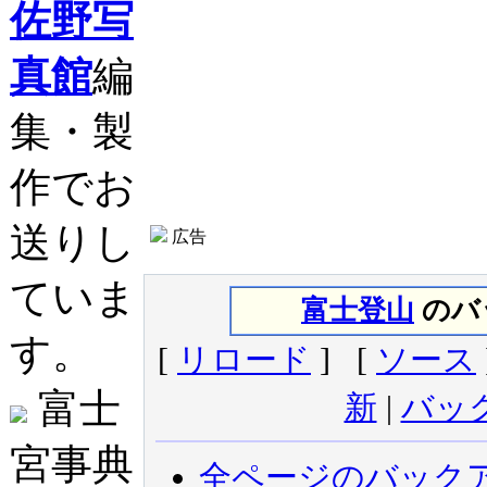
佐野写
真館
編
集・製
作でお
送りし
広告
ていま
富士登山
のバッ
す。
[
リロード
] [
ソース
富士
新
|
バッ
宮事典
全ページのバック