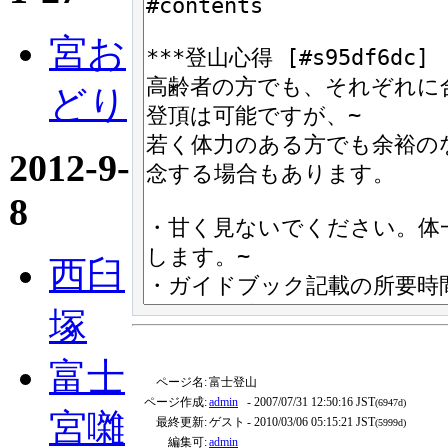
宮お
どり
2012-9-
8
西臼
塚
富士
ページ名:
富士登山
ページ作成:
admin
- 2007/07/31 12:50:16 JST
(6947d)
宮囃
最終更新:
ゲスト
- 2010/03/06 05:15:21 JST
(5999d)
編集可:
admin