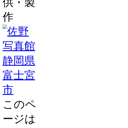
供・製
作
このペ
ージは