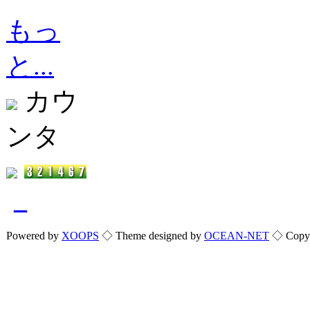
もっ
と...
カウ
ンタ
_
Powered by
XOOPS
◇ Theme designed by
OCEAN-NET
◇ Copyri