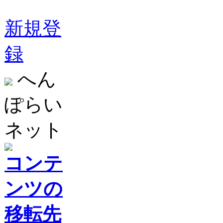
新規登
録
へん
ぽらい
ネット
コンテ
ンツの
移転先