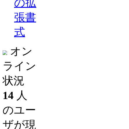
の拡
張書
式
オン
ライン
状況
14
人
のユー
ザが現