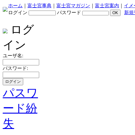
ホーム
｜
富士宮事典
｜
富士宮マガジン
｜
富士宮案内
｜
イメ
ログイン
パスワード
新規
ログ
イン
ユーザ名:
パスワード:
パスワ
ード紛
失