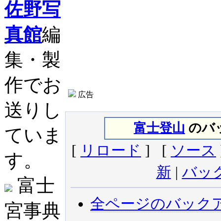
佐野写
真館
編
集・製
作でお
広告
送りし
富士登山
のバッ
ていま
[
リロード
] [
ソース
す。
新
|
バッ
富士
全ページのバック
宮事典