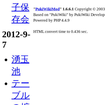
子保
"
PukiWikiMod
" 1.6.6.1
Copyright © 2003-
Based on "PukiWiki" by PukiWiki Develop
存会
Powered by PHP 4.4.9
2012-9-
HTML convert time to 0.436 sec.
7
湧玉
池
テー
ブル