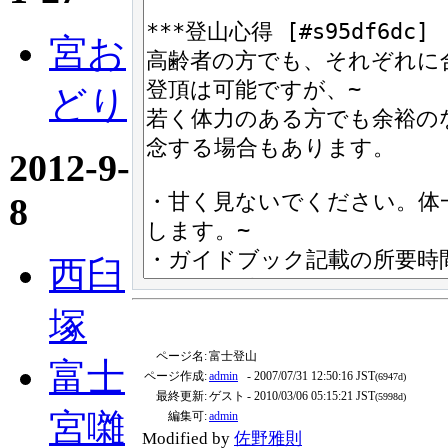
宮お
どり
2012-9-
8
西臼
塚
ページ名:
富士登山
富士
ページ作成:
admin
- 2007/07/31 12:50:16 JST
(6947d)
最終更新:
ゲスト
- 2010/03/06 05:15:21 JST
(5998d)
宮囃
編集可:
admin
Modified by
佐野雅則