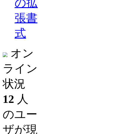
の拡
張書
式
オン
ライン
状況
12
人
のユー
ザが現