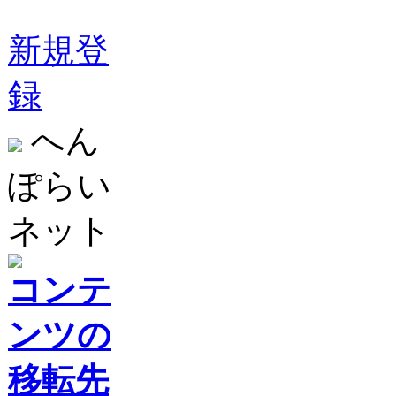
新規登
録
へん
ぽらい
ネット
コンテ
ンツの
移転先