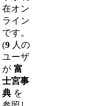
在オン
ライン
です。
(
9
人の
ユーザ
が
富
士宮事
典
を
参照し