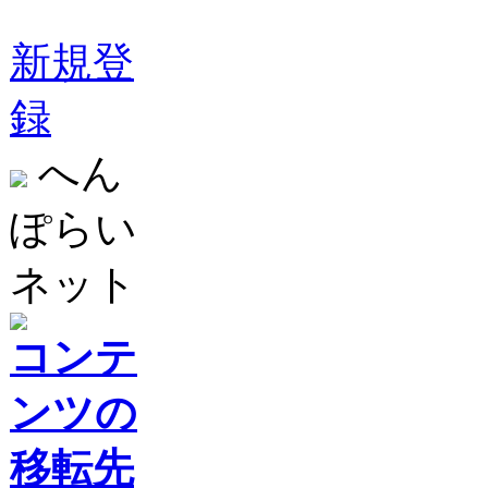
新規登
録
へん
ぽらい
ネット
コンテ
ンツの
移転先