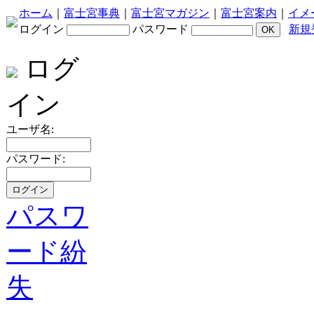
ホーム
｜
富士宮事典
｜
富士宮マガジン
｜
富士宮案内
｜
イメ
ログイン
パスワード
新規
ログ
イン
ユーザ名:
パスワード:
パスワ
ード紛
失