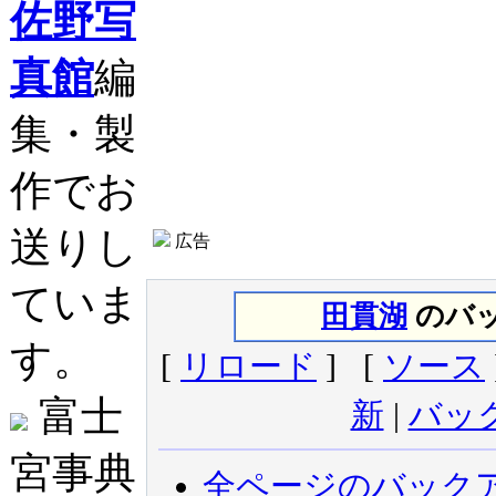
佐野写
真館
編
集・製
作でお
送りし
広告
ていま
田貫湖
のバッ
す。
[
リロード
] [
ソース
富士
新
|
バッ
宮事典
全ページのバック