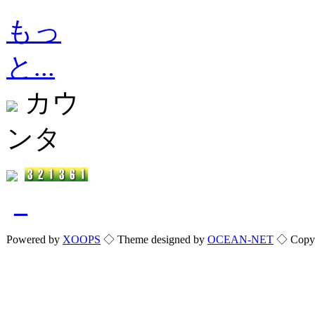
もっ
と...
カウ
ンタ
_
Powered by
XOOPS
◇ Theme designed by
OCEAN-NET
◇ Copyri