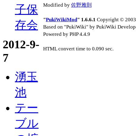
Modified by
佐野雅則
子保
"
PukiWikiMod
" 1.6.6.1
Copyright © 2003-
存会
Based on "PukiWiki" by PukiWiki Develop
Powered by PHP 4.4.9
2012-9-
HTML convert time to 0.090 sec.
7
湧玉
池
テー
ブル