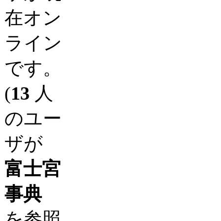
在オン
ライン
です。
(
13
人
のユー
ザが
富士宮
事典
を参照