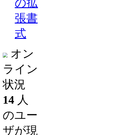
の拡
張書
式
オン
ライン
状況
14
人
のユー
ザが現