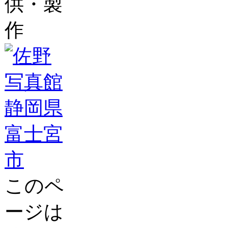
供・製
作
このペ
ージは