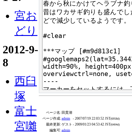
宮お
どり
2012-9-
8
西臼
塚
富士
ページ名:
田貫湖
ページ作成:
admin
- 2007/07/19 22:03:52 JST
(6958d)
宮囃
最終更新:
ゲスト
- 2009/01/23 04:53:42 JST
(6404d)
編集可:
admin