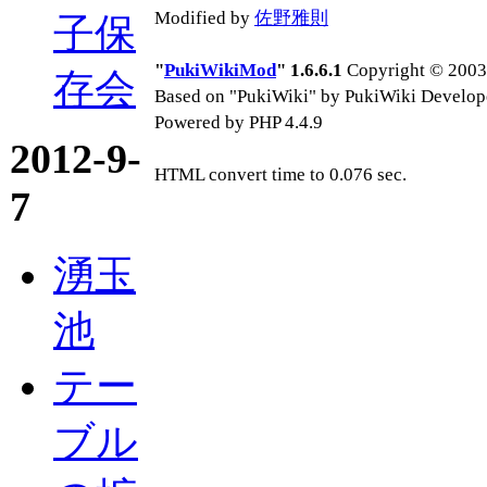
Modified by
佐野雅則
子保
"
PukiWikiMod
" 1.6.6.1
Copyright © 2003-
存会
Based on "PukiWiki" by PukiWiki Develop
Powered by PHP 4.4.9
2012-9-
HTML convert time to 0.076 sec.
7
湧玉
池
テー
ブル