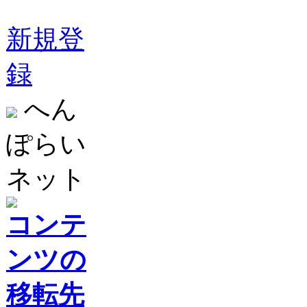
新規登
録
へん
ぽらい
ネット
コンテ
ンツの
移転先