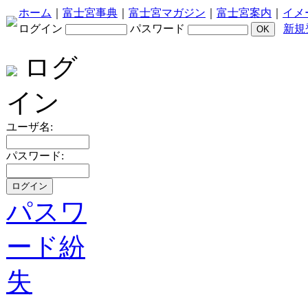
ホーム
｜
富士宮事典
｜
富士宮マガジン
｜
富士宮案内
｜
イメ
ログイン
パスワード
新規
ログ
イン
ユーザ名:
パスワード:
パスワ
ード紛
失