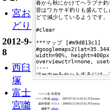
宮お
どり
2012-9-
8
西臼
塚
富士
ページ名:
田貫湖
ページ作成:
admin
- 2007/07/19 22:03:52 JST
(6958d)
宮囃
最終更新:
ゲスト
- 2009/01/23 04:53:42 JST
(6405d)
編集可:
admin