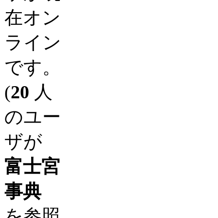
在オン
ライン
です。
(
20
人
のユー
ザが
富士宮
事典
を参照