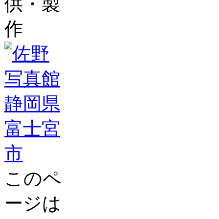
供・製
作
このペ
ージは