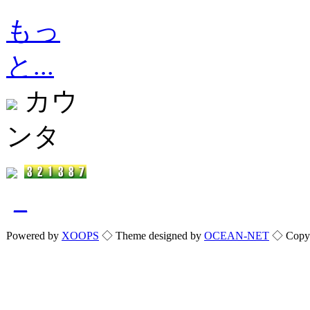
もっ
と...
カウ
ンタ
_
Powered by
XOOPS
◇ Theme designed by
OCEAN-NET
◇ Copyri