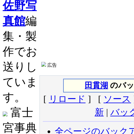
佐野写
真館
編
集・製
作でお
送りし
広告
ていま
田貫湖
のバック
す。
[
リロード
] [
ソース
富士
新
|
バッ
宮事典
全ページのバック