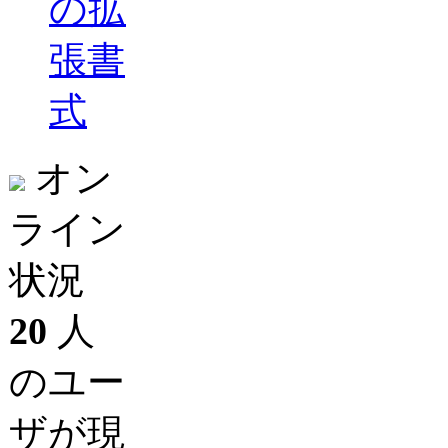
の拡
張書
式
オン
ライン
状況
20
人
のユー
ザが現