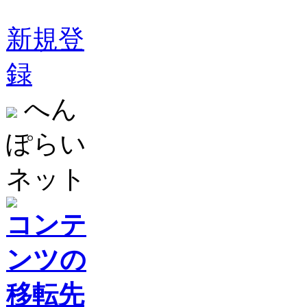
新規登
録
へん
ぽらい
ネット
コンテ
ンツの
移転先