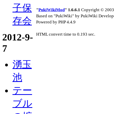
子保
"
PukiWikiMod
" 1.6.6.1
Copyright © 2003-
Based on "PukiWiki" by PukiWiki Develop
存会
Powered by PHP 4.4.9
2012-9-
HTML convert time to 0.193 sec.
7
湧玉
池
テー
ブル