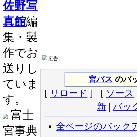
佐野写
真館
編
集・製
作でお
広告
送りし
宮バス
のバッ
ていま
[
リロード
] [
ソース
す。
新
|
バッ
富士
全ページのバック
宮事典