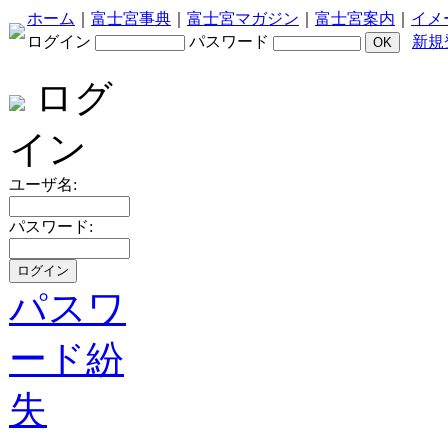
ホーム
｜
富士宮事典
｜
富士宮マガジン
｜
富士宮案内
｜
イメ
ログイン
パスワード
新規
ログ
イン
ユーザ名:
パスワード:
パスワ
ード紛
失