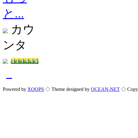
と...
カウ
ンタ
_
Powered by
XOOPS
◇ Theme designed by
OCEAN-NET
◇ Copyri