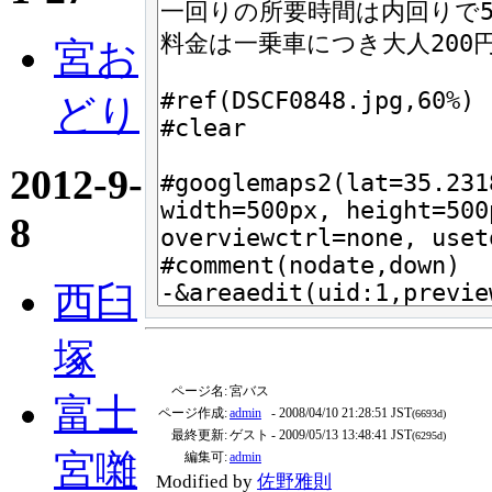
宮お
どり
2012-9-
8
西臼
塚
ページ名:
宮バス
富士
ページ作成:
admin
- 2008/04/10 21:28:51 JST
(6693d)
最終更新:
ゲスト
- 2009/05/13 13:48:41 JST
(6295d)
宮囃
編集可:
admin
Modified by
佐野雅則