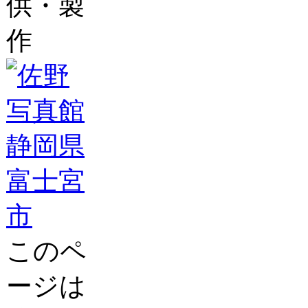
供・製
作
このペ
ージは