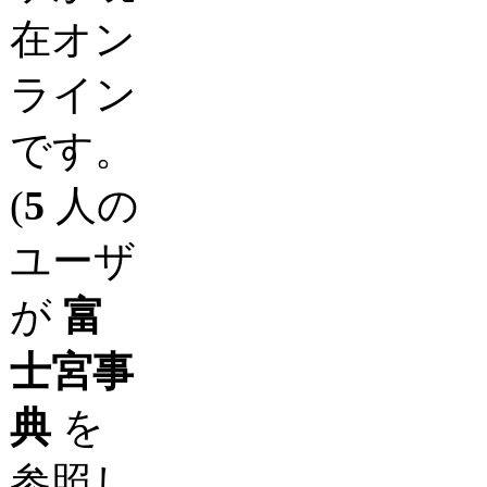
在オン
ライン
です。
(
5
人の
ユーザ
が
富
士宮事
典
を
参照し