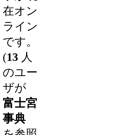
在オン
ライン
です。
(
13
人
のユー
ザが
富士宮
事典
を参照