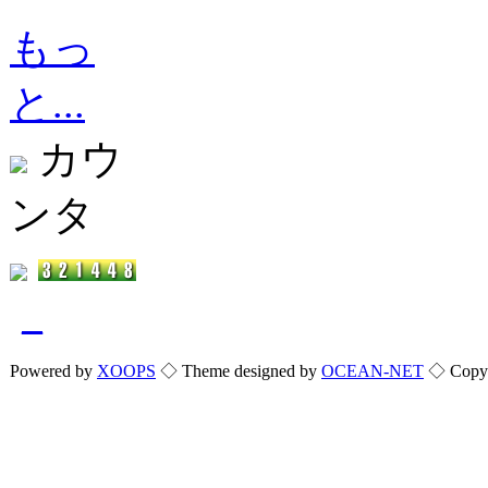
もっ
と...
カウ
ンタ
_
Powered by
XOOPS
◇ Theme designed by
OCEAN-NET
◇ Copyri