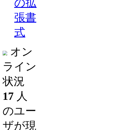
の拡
張書
式
オン
ライン
状況
17
人
のユー
ザが現