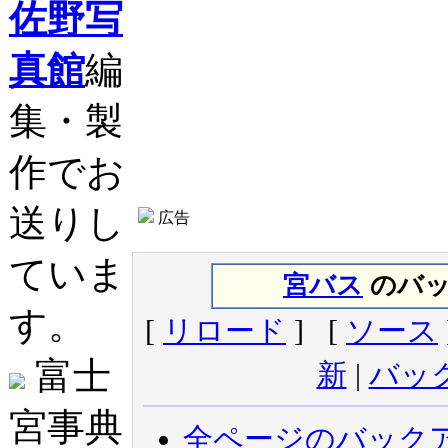
佐野写
真館
編
集・製
作でお
送りし
広告
ていま
宮バス
のバック
す。
[
リロード
] [
ソース
富士
新
|
バッ
宮事典
全ページのバック