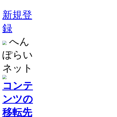
新規登
録
へん
ぽらい
ネット
コンテ
ンツの
移転先