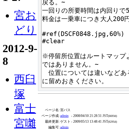
宮お
どり
2012-9-
8
西臼
塚
富士
ページ名:
宮バス
ページ作成:
admin
- 2008/04/10 21:28:51 JST
(6693d)
宮囃
最終更新:
ゲスト
- 2009/05/13 13:48:41 JST
(6295d)
編集可:
admin