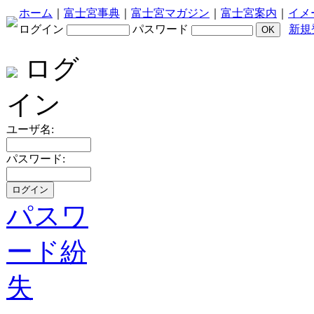
ホーム
｜
富士宮事典
｜
富士宮マガジン
｜
富士宮案内
｜
イメ
ログイン
パスワード
新規
ログ
イン
ユーザ名:
パスワード:
パスワ
ード紛
失