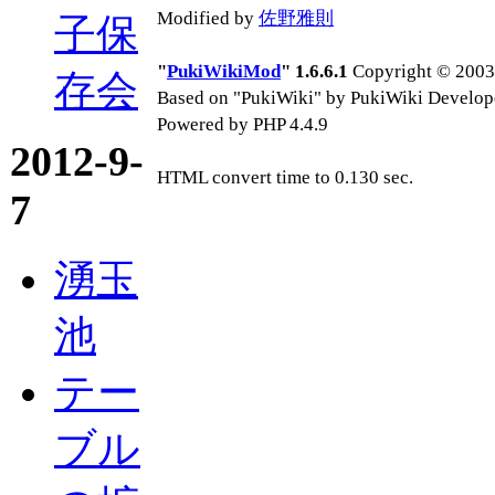
Modified by
佐野雅則
子保
"
PukiWikiMod
" 1.6.6.1
Copyright © 2003-
存会
Based on "PukiWiki" by PukiWiki Develop
Powered by PHP 4.4.9
2012-9-
HTML convert time to 0.130 sec.
7
湧玉
池
テー
ブル