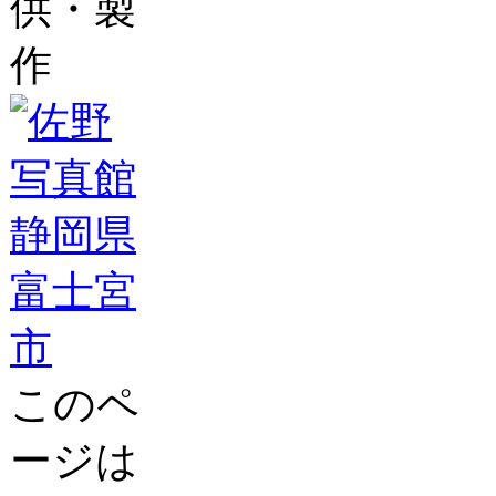
供・製
作
このペ
ージは