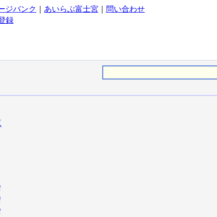
ージバンク
｜
あいらぶ富士宮
｜
問い合わせ
登録
覧
)
)
)