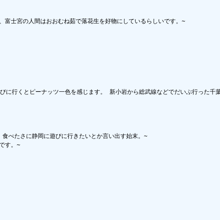
、富士宮の人間はおおむね茹で落花生を好物にしているらしいです。~

遊びに行くとピーナッツ一色を感じます。 新小岩から総武線などでだいぶ行った千
食べたさに静岡に遊びに行きたいとか言い出す始末。~

す。~
