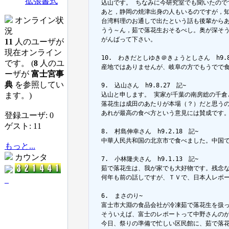
拡張書式
  込山です。 ちなみに今研究室でも聞いたので
  あと，静岡の焼津出身の人もいるのですが，知
オンライン状
  台湾料理のお通しで出たという話も後輩からあ
況
  うう～ん，茹で落花生おそるべし。奥が深そう
  がんばって下さい。

11
人のユーザが
現在オンライン
  10.　わきだとしゆき＠きょうとしさん　h9.8.
です。 (
8
人のユ
  産地ではありませんが、岐阜の方でもうでで食
ーザが
富士宮事
典
を参照してい
  9.　込山さん　h9.8.27　記~

ます。)
  込山と申します。 実家が千葉の南房総の千倉
  落花生は成田のあたりが本場（？）だと思う
  あれが最高の食べ方という意見には賛成です
登録ユーザ: 0
ゲスト: 11
  8.　村島伸幸さん　h9.2.18　記~

  中華人民共和国の北京市で食べました。中国で
もっと...
カウンタ
  7.　小林隆夫さん　h9.1.13　記~

  茹で落花生は、我が家でも大好物です。残念
  何年も前の話しですが、ＴＶで、日本人レポ
_
  6.　まさのり~

  富士市大淵の食品会社が冷凍茹で落花生を扱っ
  そういえば、富士のレポートって中野さんのが
  今日、祭りの準備で忙しい区民館に、茹で落