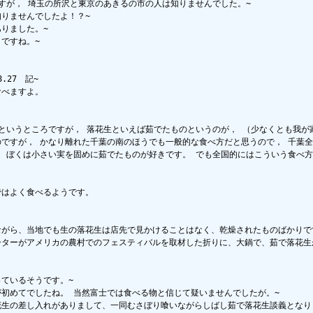
すが， 埼玉の所沢と東京のあきるの市の人は知りませんでした。~

りませんでしたよ！？~

りました。~

ですね。~

27　記~

べますよ。

というところですが， 落花生といえば茹でたものというのが， （少なくとも我が家
のですが， かなり離れた千葉の南のほうでも一般的な食べ方だと思うので， 千葉全
。 ぼくは小さい実を固めに茹でたものが好きです。 でも全国的にはこういう食べ方
はよく食べるようです。

ながら、当地でも生の落花生は店先で見かけることはなく、乾燥されたものばかりで
ーターがアメリカの農村でのフェスティバルを取材した折りに、大鍋で、茹で落花
ているそうです。~

初めてでしたね。 当然富士では食べる物と信じて疑いませんでしたが。~

花生の差し入れがありまして、一同むさぼり喰いながらしばし茹で落花生談義となりま