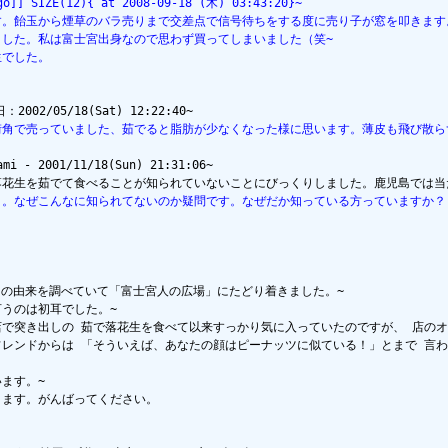
 SIZE(12){ at 2008-09-18 (木) 03:43:20}~
す。飴玉から煙草のバラ売りまで交差点で信号待ちをする度に売り子が窓を叩きます
ました。私は富士宮出身なので思わず買ってしまいました（笑~
生でした。
街角で売っていました、茹でると脂肪が少なくなった様に思います。薄皮も飛び散
2001/11/18(Sun) 21:31:06~

よ。なぜこんなに知られてないのか疑問です。なぜだか知っている方っていますか？
、その由来を調べていて「富士宮人の広場」にたどり着きました。~

うのは初耳でした。~

店で突き出しの 茹で落花生を食べて以来すっかり気に入っていたのですが、 店のオ
フレンドからは 「そういえば、あなたの顔はピーナッツに似ている！」とまで 言わ
ます。~

ます。がんばってください。
