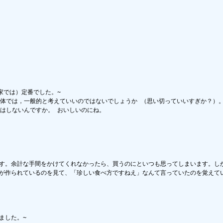
では）定番でした。~

体では，一般的と考えていいのではないでしょうか （思い切っていいすぎか？）。~
はしないんですか。 おいしいのにね。

す。余計な手間をかけてくれなかったら、買うのにといつも思ってしまいます。しか
生が作られているのを見て、「珍しい食べ方ですねえ」なんて言っていたのを覚えて
した。~
