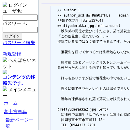
ログイン
  // author:1

ユーザ名:
  // author_ucd:dwTRnaO1fHLs	admin

  **茹で落花生 [#afa157c4]

パスワード:
  #ref(yuderakka.jpg,left,around)

  　以前弟の同僚が遊びに来たとき、茹で落花生
  「この落花生、湿気ている！」~

  湿気ている訳ではなく茹でてあるんです、それ
パスワード紛失
  　落花生を茹でて食べるのは生産地ならでは
新規登録
へんぽらいネ
  　数年前にあるメーリングリストとホームページで
ット
  意外だったのは同じ圏内でも知っている人が
コンテンツの移
  　好みもありますが茹で落花生の中でもおい
転先です。
  　思うに茹で落花生というものは出荷できな
メインメニュ
ー
  　近年冷凍保存された茹で落花生が販売され
ホーム
  #ref(yuderakka2.jpg,left)

富士宮事典
  　冷凍茹で落花生「ゆでらっか」は富士山特産
最新ページ一
  　静岡県富士宮市宮町11-13~

  　TEL.(0544)27-2701

覧