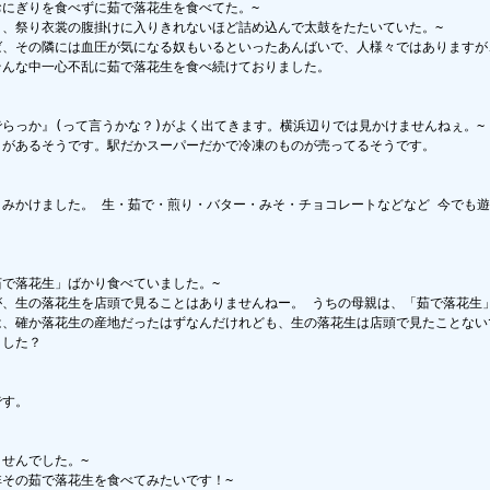
にぎりを食べずに茹で落花生を食べてた。~

り、祭り衣裳の腹掛けに入りきれないほど詰め込んで太鼓をたたいていた。~

ば、その隣には血圧が気になる奴もいるといったあんばいで、人様々ではありますが
そんな中一心不乱に茹で落花生を食べ続けておりました。

らっか』(って言うかな？)がよく出てきます。横浜辺りでは見かけませんねぇ。~

』があるそうです。駅だかスーパーだかで冷凍のものが売ってるそうです。

くみかけました。 生・茹で・煎り・バター・みそ・チョコレートなどなど 今でも
で落花生」ばかり食べていました。~

が、生の落花生を店頭で見ることはありませんねー。 うちの母親は、「茹で落花生」
は、確か落花生の産地だったはずなんだけれども、生の落花生は店頭で見たことないで
した？

す。

せんでした。~

その茹で落花生を食べてみたいです！~
