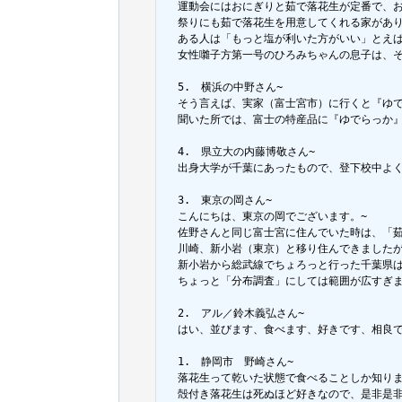
  運動会にはおにぎりと茹で落花生が定番で、お
  祭りにも茹で落花生を用意してくれる家があ
  ある人は「もっと塩が利いた方がいい」とえ
  女性囃子方第一号のひろみちゃんの息子は、
  5.　横浜の中野さん~

  そう言えば、実家（富士宮市）に行くと『ゆで
  聞いた所では、富士の特産品に『ゆでらっか
  4.　県立大の内藤博敬さん~

  出身大学が千葉にあったもので、登下校中よ
  3.　東京の岡さん~

  こんにちは、東京の岡でございます。~

  佐野さんと同じ富士宮に住んでいた時は、「茹
  川崎、新小岩（東京）と移り住んできました
  新小岩から総武線でちょろっと行った千葉県
  ちょっと「分布調査」にしては範囲が広すぎま
  2.　アル／鈴木義弘さん~

  はい、並びます、食べます、好きです、相良で
  1.　静岡市　野崎さん~

  落花生って乾いた状態で食べることしか知りま
  殻付き落花生は死ぬほど好きなので、是非是非