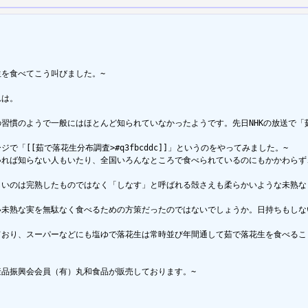
を食べてこう叫びました。~

は。

の習慣のようで一般にはほとんど知られていなかったようです。先日NHKの放送で「
「[[茹で落花生分布調査>#q3fbcddc]]」というのをやってみました。~

いれば知らない人もいたり、全国いろんなところで食べられているのにもかかわらず
しいのは完熟したものではなく「しなす」と呼ばれる殻さえも柔らかいような未熟な
い未熟な実を無駄なく食べるための方策だったのではないでしょうか。日持ちもしな
ており、スーパーなどにも塩ゆで落花生は常時並び年間通して茹で落花生を食べるこ
品振興会会員（有）丸和食品が販売しております。~
