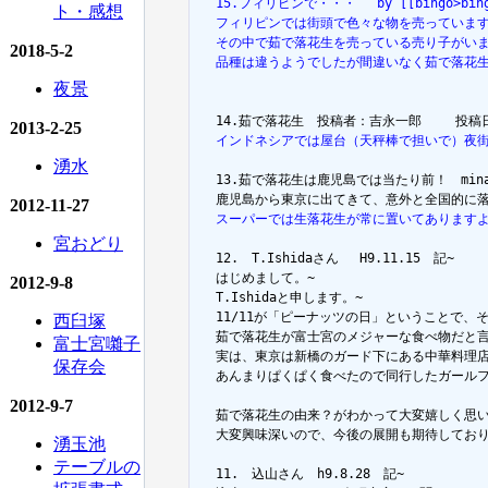
  15.フィリピンで・・・ 　by [[bingo>bingo]]
ト・感想
  フィリピンでは街頭で色々な物を売っていま
  その中で茹で落花生を売っている売り子がい
2018-5-2
  品種は違うようでしたが間違いなく茹で落花
夜景
2013-2-25
  インドネシアでは屋台（天秤棒で担いで）夜
湧水
  13.茹で落花生は鹿児島では当たり前！　minami - 
2012-11-27
  スーパーでは生落花生が常に置いてあります
宮おどり
  12.　T.Ishidaさん 　H9.11.15　記~

  はじめまして。~

2012-9-8
  T.Ishidaと申します。~

  11/11が「ピーナッツの日」ということで
西臼塚
  茹で落花生が富士宮のメジャーな食べ物だと言
富士宮囃子
  実は、東京は新橋のガード下にある中華料理
保存会
  あんまりぱくぱく食べたので同行したガール
2012-9-7
  茹で落花生の由来？がわかって大変嬉しく思い
  大変興味深いので、今後の展開も期待しており
湧玉池
テーブルの
  11.　込山さん　h9.8.28　記~
