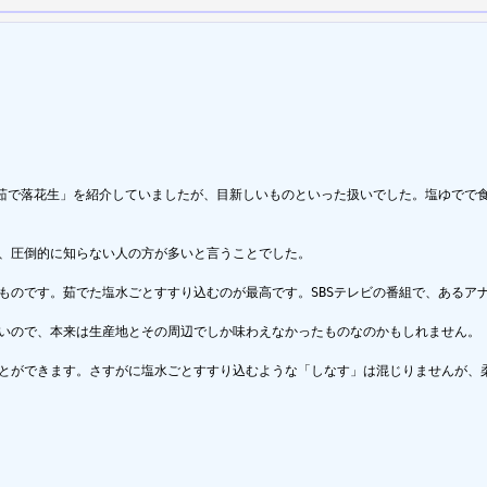
茹で落花生」を紹介していましたが、目新しいものといった扱いでした。塩ゆでで食
、圧倒的に知らない人の方が多いと言うことでした。

ものです。茹でた塩水ごとすすり込むのが最高です。SBSテレビの番組で、あるア
いので、本来は生産地とその周辺でしか味わえなかったものなのかもしれません。

とができます。さすがに塩水ごとすすり込むような「しなす」は混じりませんが、