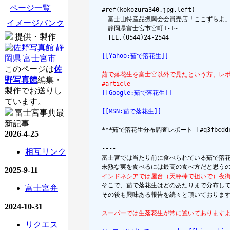
ページ一覧
  #ref(kokozura340.jpg,left)

  　富士山特産品振興会会員売店「ここずらよ」
イメージバンク
  　静岡県富士宮市宮町1-1~

提供・製作
  　TEL.(0544)24-2544

  [[Yahoo:茹で落花生]]
このページは
佐
  茹で落花生を富士宮以外で見たという方、レ
野写真館
編集・
  #article
製作でお送りし
  [[Google:茹で落花生]]
ています。
  [[MSN:茹で落花生]]
富士宮事典最
新記事
  ***茹で落花生分布調査レポート [#q3fbcddc
2026-4-25
  ----

相互リンク
  富士宮では当たり前に食べられている茹で落花
2025-9-11
  インドネシアでは屋台（天秤棒で担いで）夜

  そこで、茹で落花生はどのあたりまで分布し
富士宮弁
  その後も興味ある報告を続々と頂いております
2024-10-31
  スーパーでは生落花生が常に置いてあります
リクエス