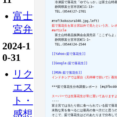
  　冷凍茹で落花生「ゆでらっか」は富士山特産
  　静岡県富士宮市宮町11-13~

  　TEL.(0544)27-2701

富士
宮弁
  茹で落花生を富士宮以外で見たという方、レ
  #article

  　富士山特産品振興会会員売店「ここずらよ」
  　静岡県富士宮市宮町1-1~

2024-1
  　TEL.(0544)24-2544

0-31
  [[Yahoo:茹で落花生]]
  [[Google:茹で落花生]]
リク
  [[MSN:茹で落花生]]
  インドネシアでは屋台（天秤棒で担いで）夜
エス
  ***茹で落花生分布調査レポート [#q3fbcddc
  スーパーでは生落花生が常に置いてあります
ト・

  ----

  富士宮では当たり前に食べられている茹で落花
感想
  未熟な実を食べるには最高の食べ方だと思う
  そこで、茹で落花生はどのあたりまで分布し