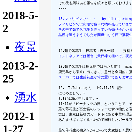
  その後も興味ある報告を続々と頂いております
  ----

2018-5-
  15.フィリピンで・・・ 　by [[bingo>bingo]]
2
  フィリピンでは街頭で色々な物を売っていま
  その中で茹で落花生を売っている売り子がい
  品種は違うようでしたが間違いなく茹で落花
夜景
  インドネシアでは屋台（天秤棒で担いで）夜
2013-2-
  13.茹で落花生は鹿児島では当たり前！　minami - 
25
  スーパーでは生落花生が常に置いてあります
  12.　T.Ishidaさん 　H9.11.15　記~

湧水
  はじめまして。~

  T.Ishidaと申します。~

  11/11が「ピーナッツの日」ということで
  茹で落花生が富士宮のメジャーな食べ物だと言
2012-1
  実は、東京は新橋のガード下にある中華料理
  あんまりぱくぱく食べたので同行したガール
1-27
  茹で落花生の由来？がわかって大変嬉しく思い