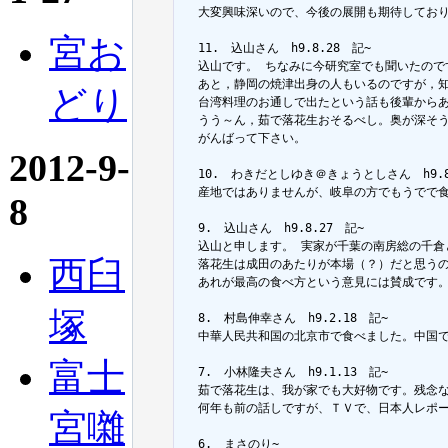
  大変興味深いので、今後の展開も期待しており
宮お
  11.　込山さん　h9.8.28　記~

  込山です。 ちなみに今研究室でも聞いたので
  あと，静岡の焼津出身の人もいるのですが，知
どり
  台湾料理のお通しで出たという話も後輩からあ
  うう～ん，茹で落花生おそるべし。奥が深そう
  がんばって下さい。

2012-9-
  10.　わきだとしゆき＠きょうとしさん　h9.8.
  産地ではありませんが、岐阜の方でもうでで食
8
  9.　込山さん　h9.8.27　記~

  込山と申します。 実家が千葉の南房総の千倉
西臼
  落花生は成田のあたりが本場（？）だと思う
  あれが最高の食べ方という意見には賛成です
塚
  8.　村島伸幸さん　h9.2.18　記~

  中華人民共和国の北京市で食べました。中国で
富士
  7.　小林隆夫さん　h9.1.13　記~

  茹で落花生は、我が家でも大好物です。残念
  何年も前の話しですが、ＴＶで、日本人レポ
宮囃
  6.　まさのり~
