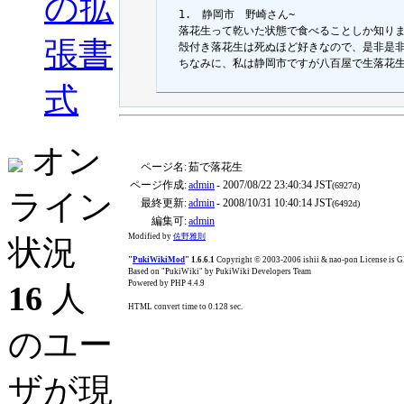
の拡
  1.　静岡市　野崎さん~

  落花生って乾いた状態で食べることしか知りま
張書
  殻付き落花生は死ぬほど好きなので、是非是非
  ちなみに、私は静岡市ですが八百屋で生落花
式
オン
ページ名:
茹で落花生
ページ作成:
admin
- 2007/08/22 23:40:34 JST
(6927d)
ライン
最終更新:
admin
- 2008/10/31 10:40:14 JST
(6492d)
編集可:
admin
Modified by
佐野雅則
状況
"
PukiWikiMod
" 1.6.6.1
Copyright © 2003-2006 ishii & nao-pon License is
Based on "PukiWiki" by PukiWiki Developers Team
Powered by PHP 4.4.9
16
人
HTML convert time to 0.128 sec.
のユー
ザが現