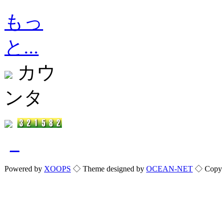
もっ
と...
カウ
ンタ
_
Powered by
XOOPS
◇ Theme designed by
OCEAN-NET
◇ Copyri