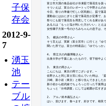
  富士市大淵の食品会社が冷凍茹で落花生を扱っ
子保
  そういえば、富士のレポートって中野さんのが
  今日、祭りの準備で忙しい区民館に、茹で落
存会
  運動会にはおにぎりと茹で落花生が定番で、お
  祭りにも茹で落花生を用意してくれる家があ
  ある人は「もっと塩が利いた方がいい」とえ
  女性囃子方第一号のひろみちゃんの息子は、
2012-9-
  5.　横浜の中野さん~

7
  そう言えば、実家（富士宮市）に行くと『ゆで
  聞いた所では、富士の特産品に『ゆでらっか
  4.　県立大の内藤博敬さん~

湧玉
  出身大学が千葉にあったもので、登下校中よ
  3.　東京の岡さん~

池
  こんにちは、東京の岡でございます。~

  佐野さんと同じ富士宮に住んでいた時は、「茹
  川崎、新小岩（東京）と移り住んできました
テー
  新小岩から総武線でちょろっと行った千葉県
  ちょっと「分布調査」にしては範囲が広すぎま
ブル
  2.　アル／鈴木義弘さん~

  はい、並びます、食べます、好きです、相良で