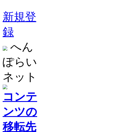
新規登
録
へん
ぽらい
ネット
コンテ
ンツの
移転先