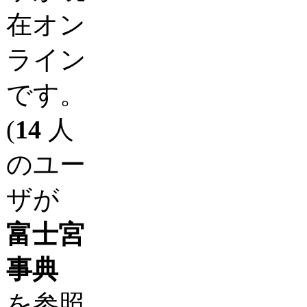
在オン
ライン
です。
(
14
人
のユー
ザが
富士宮
事典
を参照