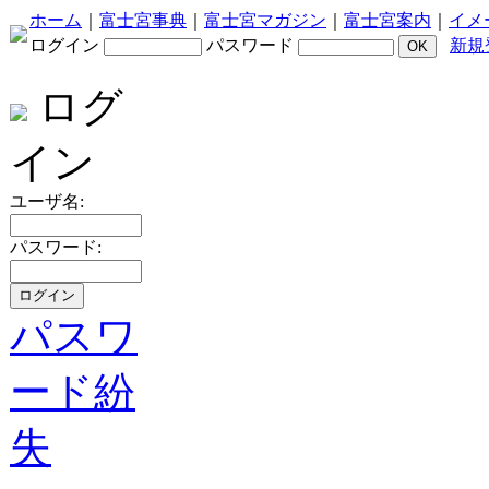
ホーム
｜
富士宮事典
｜
富士宮マガジン
｜
富士宮案内
｜
イメ
ログイン
パスワード
新規
ログ
イン
ユーザ名:
パスワード:
パスワ
ード紛
失