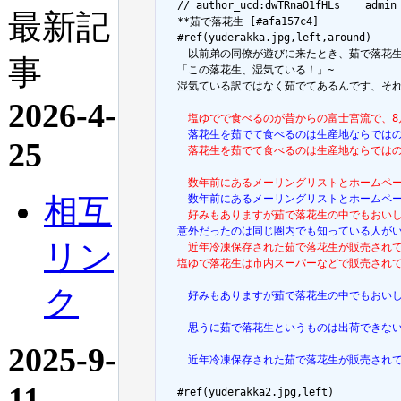
  // author_ucd:dwTRnaO1fHLs	admin

最新記
  **茹で落花生 [#afa157c4]

  #ref(yuderakka.jpg,left,around)

  　以前弟の同僚が遊びに来たとき、茹で落花生
事
  「この落花生、湿気ている！」~

  湿気ている訳ではなく茹でてあるんです、それ
2026-4-
  　塩ゆでで食べるのが昔からの富士宮流で、
  　落花生を茹でて食べるのは生産地ならでは
25
  　落花生を茹でて食べるのは生産地ならでは
  　数年前にあるメーリングリストとホームページで
相互
  　数年前にあるメーリングリストとホームページ
  　好みもありますが茹で落花生の中でもおい
  意外だったのは同じ圏内でも知っている人が
リン
  　近年冷凍保存された茹で落花生が販売され
  塩ゆで落花生は市内スーパーなどで販売され
ク
  　好みもありますが茹で落花生の中でもおい
  　思うに茹で落花生というものは出荷できな
2025-9-
  　近年冷凍保存された茹で落花生が販売され
11
  #ref(yuderakka2.jpg,left)
