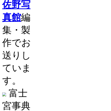
佐野写
真館
編
集・製
作でお
送りし
ていま
す。
富士
宮事典