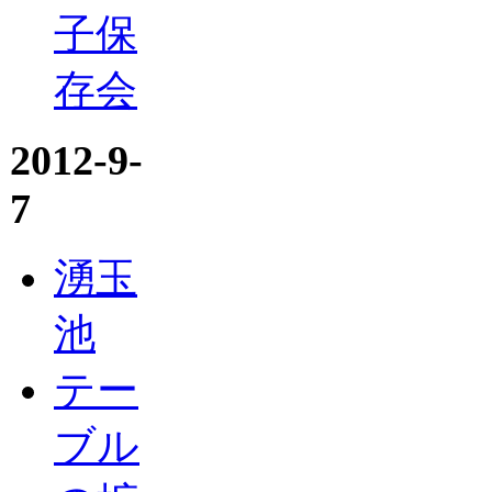
子保
存会
2012-9-
7
湧玉
池
テー
ブル