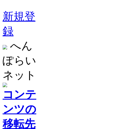
新規登
録
へん
ぽらい
ネット
コンテ
ンツの
移転先