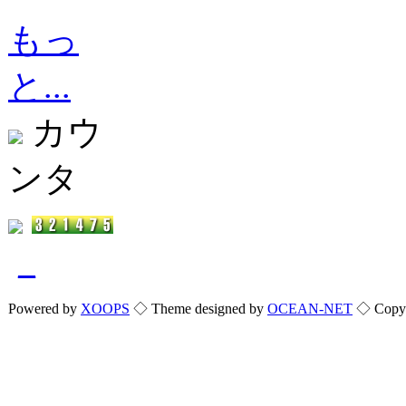
もっ
と...
カウ
ンタ
_
Powered by
XOOPS
◇ Theme designed by
OCEAN-NET
◇ Copyri