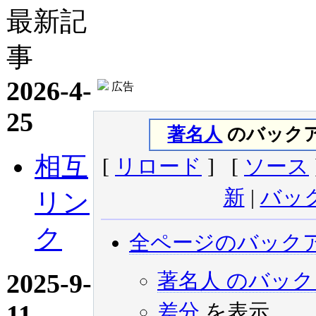
最新記
事
2026-4-
広告
25
著名人
のバックア
相互
[
リロード
] [
ソース
新
|
バッ
リン
ク
全ページのバック
2025-9-
著名人 のバッ
11
差分
を表示