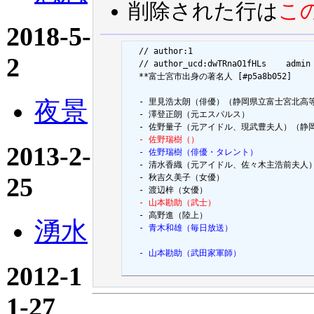
削除された行は
こ
2018-5-
  // author:1

2
  // author_ucd:dwTRnaO1fHLs	admin

  **富士宮市出身の著名人 [#p5a8b052]

夜景
  - 里見浩太朗（俳優）（静岡県立富士宮北高等
  - 澤登正朗（元エスパルス）

  - 佐野瑞樹（）
2013-2-
  - 佐野瑞樹（俳優・タレント）

  - 清水香織（元アイドル、佐々木主浩前夫人）
25
  - 秋吉久美子（女優）

  - 山本勘助（武士）
湧水
  - 青木和雄（毎日放送）
  - 山本勘助（武田家軍師）
2012-1
1-27