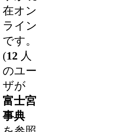
在オン
ライン
です。
(
12
人
のユー
ザが
富士宮
事典
を参照