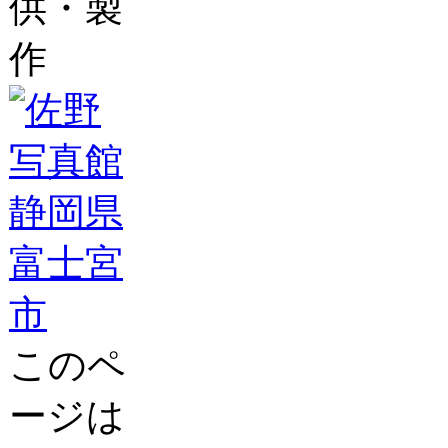
供・製
作
このペ
ージは