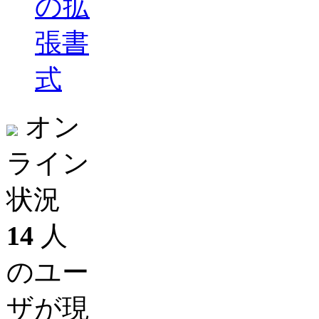
の拡
張書
式
オン
ライン
状況
14
人
のユー
ザが現