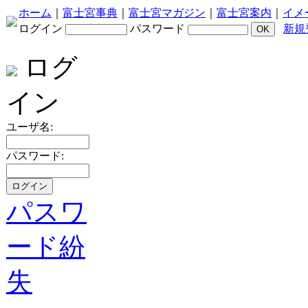
ホーム
｜
富士宮事典
｜
富士宮マガジン
｜
富士宮案内
｜
イメ
ログイン
パスワード
新規
ログ
イン
ユーザ名:
パスワード:
パスワ
ード紛
失