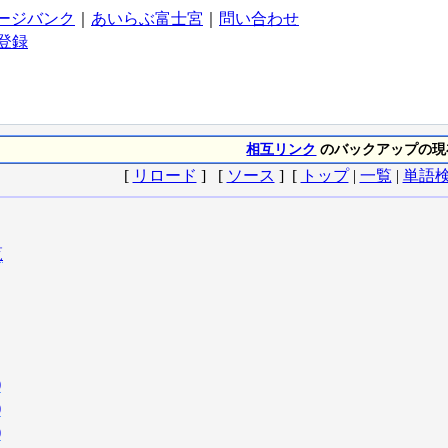
ージバンク
｜
あいらぶ富士宮
｜
問い合わせ
登録
相互リンク
のバックアップの現在と
[
リロード
] [
ソース
] [
トップ
|
一覧
|
単語
覧
)
)
)