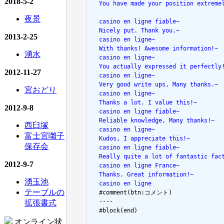
2018-5-2
  You have made your position extreme
夜景
  casino en ligne fiable~
  Nicely put. Thank you.~
2013-2-25
  casino en ligne~
  With thanks! Awesome information!~
湧水
  casino en ligne~
  You actually expressed it perfectly
2012-11-27
  casino en ligne~
  Very good write ups, Many thanks.~
宮おどり
  casino en ligne~
  Thanks a lot. I value this!~
2012-9-8
  casino en ligne fiable~
  Reliable knowledge, Many thanks!~
西臼塚
  casino en ligne~
富士宮囃子
  Kudos, I appreciate this!~
保存会
  casino en ligne fiable~
  Really quite a lot of fantastic fac
2012-9-7
  casino en ligne France~
  Thanks. Great information!~
湧玉池
  casino en ligne
テーブルの

  #comment(btn:コメント)

  ----

拡張書式
  #block(end)

オンライン状