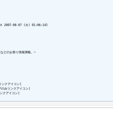
at 2007-08-07 (火) 01:06:14}

などのお祭り情報満載。~

入りリンクアイコン|

0|文字のみリンクアイコン|

みリンクアイコン|
