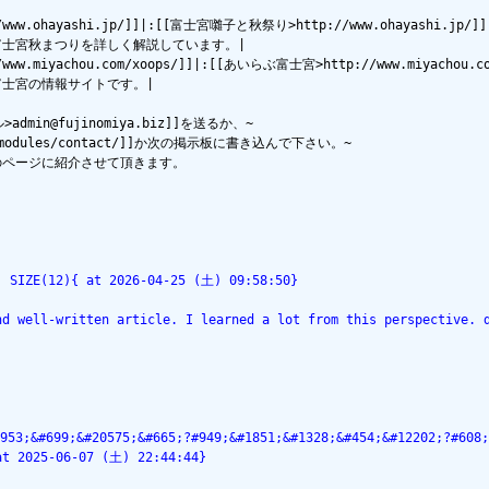
tp://www.ohayashi.jp/]]|:[[富士宮囃子と秋祭り>http://www.ohayashi
士宮秋まつりを詳しく解説しています。|

p://www.miyachou.com/xoops/]]|:[[あいらぶ富士宮>http://www.miyachou
士宮の情報サイトです。|

in@fujinomiya.biz]]を送るか、~

z/modules/contact/]]か次の掲示板に書き込んで下さい。~

ページに紹介させて頂きます。

] SIZE(12){ at 2026-04-25 (土) 09:58:50}
nd well-written article. I learned a lot from this perspective. 
953;&#699;&#20575;&#665;?#949;&#1851;&#1328;&#454;&#12202;?#60
at 2025-06-07 (土) 22:44:44}