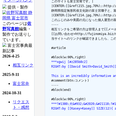
イメージバンク
  このサイトも富士宮発です。|

  |CENTER:[[&ref(215.jpg,70%);:ht
提供・製作
  静岡県指定無形民俗文化財の富士宮囃子と、富
  |CENTER:[[&ref(214.jpg,70%);:htt
  このふじのみや美図の元になった個人運営の富
このページは
佐
  ----

野写真館
編集・
  相互リンクをご希望の方は管理人まで[[メール>adm
製作でお送りし
  [[お問い合わせ>http://fujinomiya.bi
  当サイトへのリンクが確認できましたら、この
ています。
富士宮事典最
  #article

新記事
2026-4-25
  ***xgwij [#z285b8c2]
相互リンク
  RIGHT:by [[David Smith>David_Smith]
2025-9-11
  This is an incredibly informative a

  #comment(btn:コメント)

富士宮弁
  ----

  #block(end)

2024-10-31
リクエス
  ***?#1380;犬&#932;&#2020;&#21118;?#1
ト・感想
  RIGHT:by [[Kasey>Kasey]] SIZE(12){ 