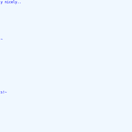
ly nicely..
!~
ts!~