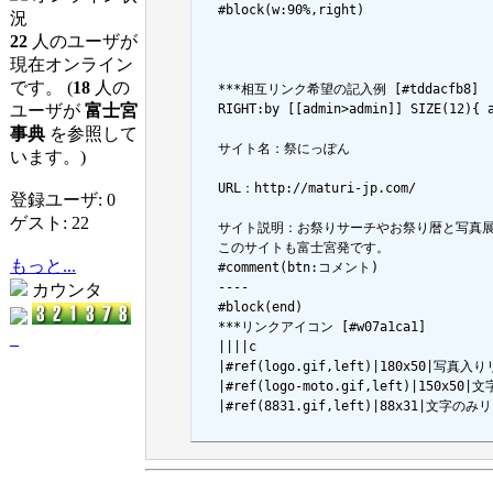
  #block(w:90%,right)

況
22
人のユーザが
現在オンライン
です。 (
18
人の
  ***相互リンク希望の記入例 [#tddacfb8]

ユーザが
富士宮
  RIGHT:by [[admin>admin]] SIZE(12){ 
事典
を参照して
  サイト名：祭にっぽん

います。)
  URL：http://maturi-jp.com/

登録ユーザ: 0
ゲスト: 22
  サイト説明：お祭りサーチやお祭り暦と写真展
  このサイトも富士宮発です。

もっと...
  #comment(btn:コメント)

  ----

カウンタ
  #block(end)

  ***リンクアイコン [#w07a1ca1]

_
  ||||c

  |#ref(logo.gif,left)|180x50|写真
  |#ref(logo-moto.gif,left)|150x5
  |#ref(8831.gif,left)|88x31|文字の