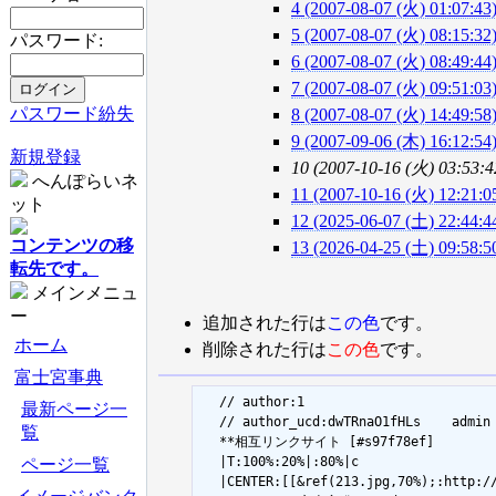
4 (2007-08-07 (火) 01:07:43
5 (2007-08-07 (火) 08:15:32
パスワード:
6 (2007-08-07 (火) 08:49:44
7 (2007-08-07 (火) 09:51:03
パスワード紛失
8 (2007-08-07 (火) 14:49:58
9 (2007-09-06 (木) 16:12:54
新規登録
10 (2007-10-16 (火) 03:53:4
へんぽらいネ
11 (2007-10-16 (火) 12:21:0
ット
12 (2025-06-07 (土) 22:44:4
コンテンツの移
13 (2026-04-25 (土) 09:58:5
転先です。
メインメニュ
ー
追加された行は
この色
です。
ホーム
削除された行は
この色
です。
富士宮事典
  // author:1

最新ページ一
  // author_ucd:dwTRnaO1fHLs	admin

覧
  **相互リンクサイト [#s97f78ef]

  |T:100%:20%|:80%|c

ページ一覧
  |CENTER:[[&ref(213.jpg,70%);: