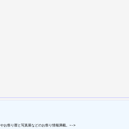
]:お祭りサーチやお祭り暦と写真展などのお祭り情報満載。~->
