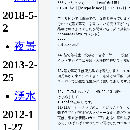
  ***フィリピンで・・・ [#cc16c445]

  RIGHT:by [[bingo>bingo]] SIZE(12){ 
2018-5-
  フィリピンでは街頭で色々な物を売っていま
2
  その中で茹で落花生を売っている売り子がい
  品種は違うようでしたが間違いなく茹で落花生
  #comment(btn:コメント)

  ----

夜景
  #block(end)

  14.茹で落花生　投稿者：吉永一郎 　　投稿日：2002
  インドネシアでは屋台（天秤棒で担いで）夜
2013-2-
  13.茹で落花生は鹿児島では当たり前！　minami - 
25
  鹿児島から東京に出てきて、意外と全国的に
  スーパーでは生落花生が常に置いてあります
湧水
  12.　T.Ishidaさん 　H9.11.15　記~

  はじめまして。~

  T.Ishidaと申します。~

  11/11が「ピーナッツの日」ということで
2012-1
  茹で落花生が富士宮のメジャーな食べ物だと言
  実は、東京は新橋のガード下にある中華料理
1-27
  あんまりぱくぱく食べたので同行したガール