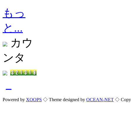
もっ
と...
カウ
ンタ
_
Powered by
XOOPS
◇ Theme designed by
OCEAN-NET
◇ Copyri