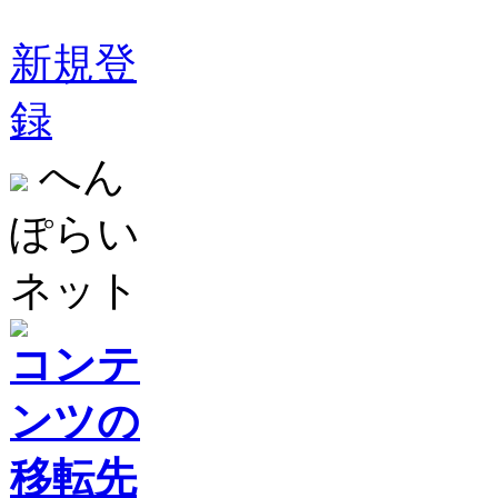
新規登
録
へん
ぽらい
ネット
コンテ
ンツの
移転先