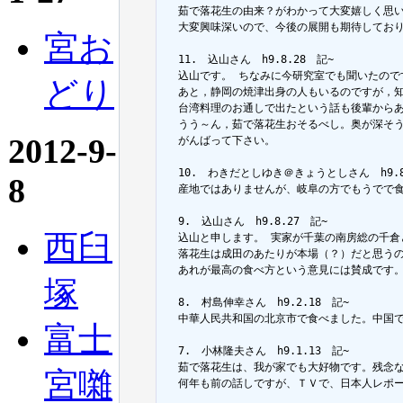
  茹で落花生の由来？がわかって大変嬉しく思い
  大変興味深いので、今後の展開も期待しており
宮お
  11.　込山さん　h9.8.28　記~

  込山です。 ちなみに今研究室でも聞いたので
どり
  あと，静岡の焼津出身の人もいるのですが，知
  台湾料理のお通しで出たという話も後輩からあ
  うう～ん，茹で落花生おそるべし。奥が深そう
2012-9-
  がんばって下さい。

  10.　わきだとしゆき＠きょうとしさん　h9.8.
8
  産地ではありませんが、岐阜の方でもうでで食
  9.　込山さん　h9.8.27　記~

西臼
  込山と申します。 実家が千葉の南房総の千倉
  落花生は成田のあたりが本場（？）だと思う
  あれが最高の食べ方という意見には賛成です
塚
  8.　村島伸幸さん　h9.2.18　記~

  中華人民共和国の北京市で食べました。中国で
富士
  7.　小林隆夫さん　h9.1.13　記~

  茹で落花生は、我が家でも大好物です。残念
宮囃
  何年も前の話しですが、ＴＶで、日本人レポ