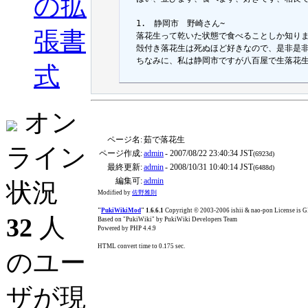
の拡
  1.　静岡市　野崎さん~

張書
  落花生って乾いた状態で食べることしか知りま
  殻付き落花生は死ぬほど好きなので、是非是非
  ちなみに、私は静岡市ですが八百屋で生落花
式
オン
ページ名:
茹で落花生
ライン
ページ作成:
admin
- 2007/08/22 23:40:34 JST
(6923d)
最終更新:
admin
- 2008/10/31 10:40:14 JST
(6488d)
編集可:
admin
状況
Modified by
佐野雅則
"
PukiWikiMod
" 1.6.6.1
Copyright © 2003-2006 ishii & nao-pon License is
32
人
Based on "PukiWiki" by PukiWiki Developers Team
Powered by PHP 4.4.9
HTML convert time to 0.175 sec.
のユー
ザが現