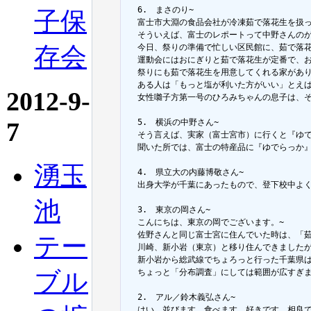
  6.　まさのり~

子保
  富士市大淵の食品会社が冷凍茹で落花生を扱っ
  そういえば、富士のレポートって中野さんのが
存会
  今日、祭りの準備で忙しい区民館に、茹で落
  運動会にはおにぎりと茹で落花生が定番で、お
  祭りにも茹で落花生を用意してくれる家があ
  ある人は「もっと塩が利いた方がいい」とえ
2012-9-
  女性囃子方第一号のひろみちゃんの息子は、
7
  5.　横浜の中野さん~

  そう言えば、実家（富士宮市）に行くと『ゆで
  聞いた所では、富士の特産品に『ゆでらっか
湧玉
  4.　県立大の内藤博敬さん~

  出身大学が千葉にあったもので、登下校中よ
池
  3.　東京の岡さん~

  こんにちは、東京の岡でございます。~

  佐野さんと同じ富士宮に住んでいた時は、「茹
テー
  川崎、新小岩（東京）と移り住んできました
  新小岩から総武線でちょろっと行った千葉県
ブル
  ちょっと「分布調査」にしては範囲が広すぎま
  2.　アル／鈴木義弘さん~

  はい、並びます、食べます、好きです、相良で