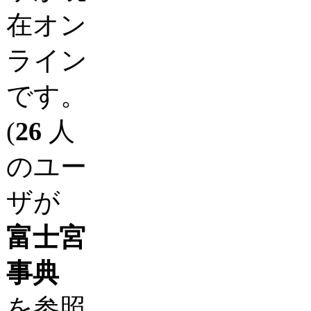
在オン
ライン
です。
(
26
人
のユー
ザが
富士宮
事典
を参照