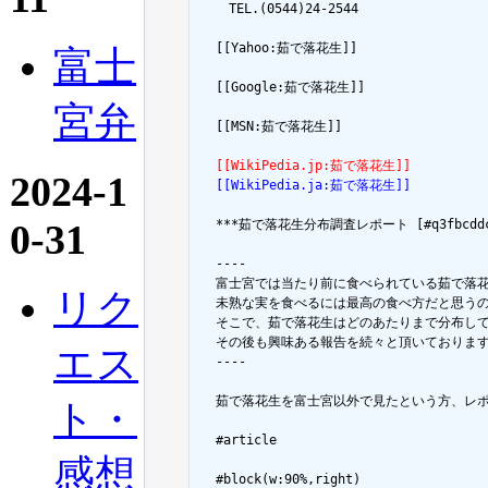
  　TEL.(0544)24-2544

  [[Yahoo:茹で落花生]]

富士
  [[Google:茹で落花生]]

宮弁
  [[MSN:茹で落花生]]

  [[WikiPedia.jp:茹で落花生]]
2024-1
  [[WikiPedia.ja:茹で落花生]]
0-31
  ***茹で落花生分布調査レポート [#q3fbcddc
  ----

  富士宮では当たり前に食べられている茹で落花
リク
  未熟な実を食べるには最高の食べ方だと思う
  そこで、茹で落花生はどのあたりまで分布し
  その後も興味ある報告を続々と頂いております
エス
  ----

  茹で落花生を富士宮以外で見たという方、レポ
ト・
  #article

感想
  #block(w:90%,right)
