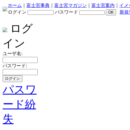
ホーム
｜
富士宮事典
｜
富士宮マガジン
｜
富士宮案内
｜
イメ
ログイン
パスワード
新規
ログ
イン
ユーザ名:
パスワード:
パスワ
ード紛
失