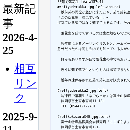
  **茹で落花生 [#afa157c4]

最新記
  #ref(yuderakka.jpg,left,around)

  　以前弟の同僚が遊びに来たとき、茹で落花生
  「この落花生、湿気ている！」~

事
  湿気ている訳ではなく茹でてあるんです、それ
  　落花生を茹でて食べるのは生産地ならでは
2026-4-
  　数年前にあるメーリングリストとホームページで
25
  意外だったのは同じ圏内でも知っている人が
  　好みもありますが茹で落花生の中でもおい
相互
  　思うに茹で落花生というものは出荷できな
リン
  　近年冷凍保存された茹で落花生が販売され
  #ref(yuderakka2.jpg,left)

ク
  　冷凍茹で落花生「ゆでらっか」は富士山特産
  　静岡県富士宮市宮町11-13~

  　TEL.(0544)27-2701

2025-9-
  #ref(kokozura340.jpg,left)

  　富士山特産品振興会会員売店「ここずらよ」
11
  　静岡県富士宮市宮町1-1~
