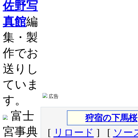
佐野写
真館
編
集・製
作でお
送りし
ていま
す。
広告
富士
狩宿の下馬桜
宮事典
[
リロード
] [
ソー