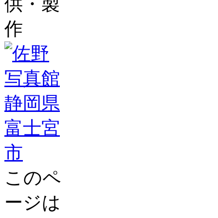
供・製
作
このペ
ージは