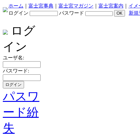
ホーム
｜
富士宮事典
｜
富士宮マガジン
｜
富士宮案内
｜
イメ
ログイン
パスワード
新規
ログ
イン
ユーザ名:
パスワード:
パスワ
ード紛
失