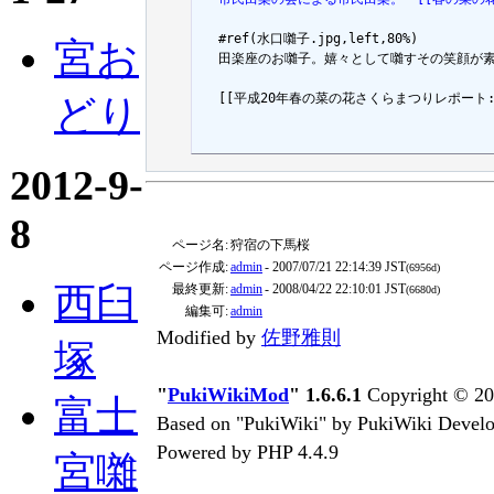
  #ref(水口囃子.jpg,left,80%)

宮お
  田楽座のお囃子。嬉々として囃すその笑顔が素
  [[平成20年春の菜の花さくらまつりレポート:http://f
どり
2012-9-
8
ページ名:
狩宿の下馬桜
ページ作成:
admin
- 2007/07/21 22:14:39 JST
(6956d)
西臼
最終更新:
admin
- 2008/04/22 22:10:01 JST
(6680d)
編集可:
admin
Modified by
佐野雅則
塚
"
PukiWikiMod
" 1.6.6.1
Copyright © 20
富士
Based on "PukiWiki" by PukiWiki Devel
Powered by PHP 4.4.9
宮囃