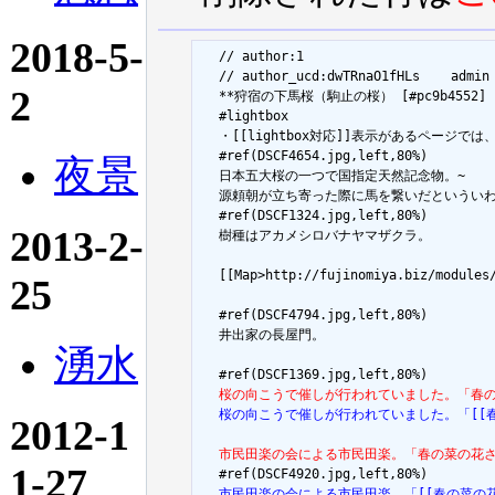
2018-5-
  // author:1

  // author_ucd:dwTRnaO1fHLs	admin

2
  **狩宿の下馬桜（駒止の桜） [#pc9b4552]

  #lightbox

  ・[[lightbox対応]]表示があるペー
  #ref(DSCF4654.jpg,left,80%)

夜景
  日本五大桜の一つで国指定天然記念物。~

  源頼朝が立ち寄った際に馬を繋いだといういわ
  #ref(DSCF1324.jpg,left,80%)

2013-2-
  樹種はアカメシロバナヤマザクラ。

  [[Map>http://fujinomiya.biz/modules/
25
  #ref(DSCF4794.jpg,left,80%)

  井出家の長屋門。

湧水
  桜の向こうで催しが行われていました。「春
  桜の向こうで催しが行われていました。「[[
2012-1
  市民田楽の会による市民田楽。「春の菜の花
1-27
  市民田楽の会による市民田楽。「[[春の菜の