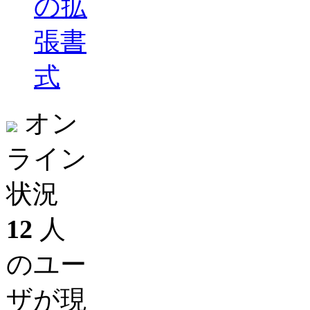
の拡
張書
式
オン
ライン
状況
12
人
のユー
ザが現