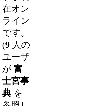
在オン
ライン
です。
(
9
人の
ユーザ
が
富
士宮事
典
を
参照し