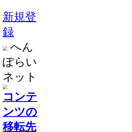
新規登
録
へん
ぽらい
ネット
コンテ
ンツの
移転先