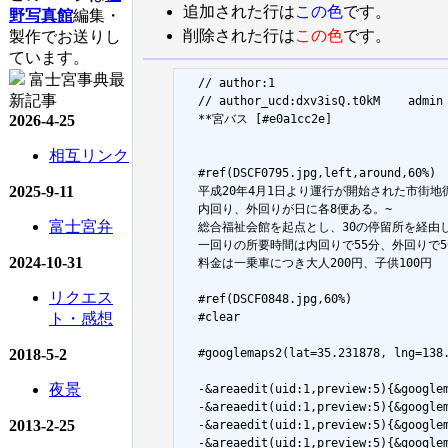
追加された行は
この色
です。
野写真館
編集・
削除された行は
この色
です。
製作でお送りし
ています。
富士宮事典最
  // author:1

新記事
  // author_ucd:dxv3isQ.t0kM	admin

2026-4-25
  **宮バス [#e0a1cc2e]

相互リンク
  #ref(DSCF0795.jpg,left,around,60%)

2025-9-11
  平成20年4月1日より運行が開始された市街地循
  内回り、外回りが日に各8便ある。~

富士宮弁
  総合福祉会館を起点とし、30の停留所を経由し
  一回りの所要時間は内回りで55分、外回りで50
2024-10-31
  料金は一乗車につき大人200円、子供100円

リクエス
  #ref(DSCF0848.jpg,60%)

ト・感想
  #clear

2018-5-2
  #googlemaps2(lat=35.231878, lng=138.
夜景
  -&areaedit(uid:1,preview:5){&goog
  -&areaedit(uid:1,preview:5){&goog
2013-2-25
  -&areaedit(uid:1,preview:5){&goog
  -&areaedit(uid:1,preview:5){&googl