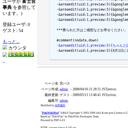
ユーザが
富士宮
  -&areaedit(uid:1,preview:5){&googl
事典
を参照して
  -&areaedit(uid:1,preview:5){&goog
います。)
  -&areaedit(uid:1,preview:5){&goog
  -&areaedit(uid:1,preview:5){&goog
登録ユーザ: 0
ゲスト: 54
  ***乗られた方はご感想などお寄せください。 [#o
もっと...
  -&areaedit(uid:1,preview:5){ちゃん
カウンタ

  -&areaedit(uid:1,preview:5
_
ページ名:
宮バス
ページ作成:
admin
- 2008/04/10 21:28:51 JST
(6691d)
最終更新:
ゲスト
- 2009/05/13 13:48:41 JST
(6293d)
編集可:
admin
Modified by
佐野雅則
"
PukiWikiMod
" 1.6.6.1
Copyright © 2003-2006 ishii & nao-pon License is
Based on "PukiWiki" by PukiWiki Developers Team
Powered by PHP 4.4.9
HTML convert time to 0.105 sec.