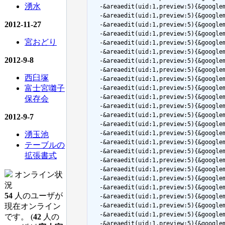
湧水
  -&areaedit(uid:1,preview:5){&goog
  -&areaedit(uid:1,preview:5){&googl
2012-11-27
  -&areaedit(uid:1,preview:5){&goog
  -&areaedit(uid:1,preview:5){&googl
宮おどり
  -&areaedit(uid:1,preview:5){&goog
  -&areaedit(uid:1,preview:5){&googl
2012-9-8
  -&areaedit(uid:1,preview:5){&goog
  -&areaedit(uid:1,preview:5){&goog
西臼塚
  -&areaedit(uid:1,preview:5){&goog
富士宮囃子
  -&areaedit(uid:1,preview:5){&googl
  -&areaedit(uid:1,preview:5){&googl
保存会
  -&areaedit(uid:1,preview:5){&googl
  -&areaedit(uid:1,preview:5){&goog
2012-9-7
  -&areaedit(uid:1,preview:5){&goo
  -&areaedit(uid:1,preview:5){&goog
湧玉池
  -&areaedit(uid:1,preview:5){&goog
テーブルの
  -&areaedit(uid:1,preview:5){&googl
拡張書式
  -&areaedit(uid:1,preview:5){&goo
  -&areaedit(uid:1,preview:5){&goog
オンライン状
  -&areaedit(uid:1,preview:5){&goog
況
  -&areaedit(uid:1,preview:5){&goog
54
人のユーザが
  -&areaedit(uid:1,preview:5){&goog
現在オンライン
  -&areaedit(uid:1,preview:5){&goog
  -&areaedit(uid:1,preview:5){&goog
です。 (
42
人の
  -&areaedit(uid:1,preview:5){&goog