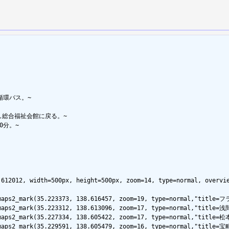
環バス。~

総合福祉会館に戻る。~

分。~

612012, width=500px, height=500px, zoom=14, type=normal, overvie
lemaps2_mark(35.223373, 138.616457, zoom=19, type=normal,"tit
lemaps2_mark(35.223312, 138.613096, zoom=17, type=normal,"tit
lemaps2_mark(35.227334, 138.605422, zoom=17, type=normal,"ti
emaps2_mark(35.229591, 138.605479, zoom=16, type=normal,"title