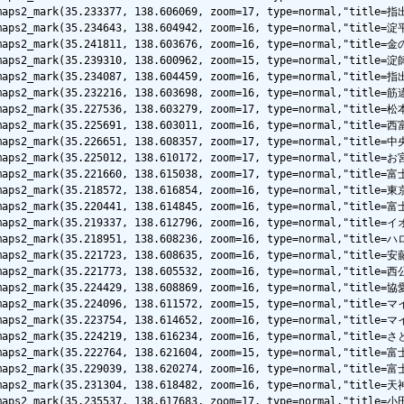
lemaps2_mark(35.233377, 138.606069, zoom=17, type=normal,"tit
emaps2_mark(35.234643, 138.604942, zoom=16, type=normal,"titl
lemaps2_mark(35.241811, 138.603676, zoom=16, type=normal,"tit
emaps2_mark(35.239310, 138.600962, zoom=15, type=normal,"title
lemaps2_mark(35.234087, 138.604459, zoom=16, type=normal,"ti
emaps2_mark(35.232216, 138.603698, zoom=16, type=normal,"titl
lemaps2_mark(35.227536, 138.603279, zoom=17, type=normal,"ti
lemaps2_mark(35.225691, 138.603011, zoom=16, type=normal,"tit
lemaps2_mark(35.226651, 138.608357, zoom=17, type=normal,"tit
emaps2_mark(35.225012, 138.610172, zoom=17, type=normal,"titl
emaps2_mark(35.221660, 138.615038, zoom=17, type=normal,"titl
emaps2_mark(35.218572, 138.616854, zoom=16, type=normal,"titl
lemaps2_mark(35.220441, 138.614845, zoom=16, type=normal,"ti
glemaps2_mark(35.219337, 138.612796, zoom=16, type=normal,
lemaps2_mark(35.218951, 138.608236, zoom=16, type=normal,"tit
lemaps2_mark(35.221723, 138.608635, zoom=16, type=normal,"tit
emaps2_mark(35.221773, 138.605532, zoom=16, type=normal,"titl
glemaps2_mark(35.224429, 138.608869, zoom=16, type=normal,"t
lemaps2_mark(35.224096, 138.611572, zoom=15, type=normal,"ti
lemaps2_mark(35.223754, 138.614652, zoom=16, type=normal,"ti
lemaps2_mark(35.224219, 138.616234, zoom=16, type=normal,"ti
lemaps2_mark(35.222764, 138.621604, zoom=15, type=normal,"tit
lemaps2_mark(35.229039, 138.620274, zoom=16, type=normal,"tit
lemaps2_mark(35.231304, 138.618482, zoom=16, type=normal,"tit
lemaps2_mark(35.235537, 138.617683, zoom=17, type=normal,"ti