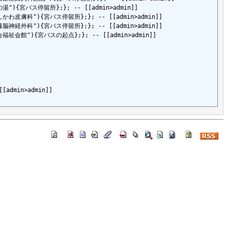
e=花の湯"){宮バス停留所};}; -- [[admin>admin]]

tle=いしかわ皮膚科"){宮バス停留所};}; -- [[admin>admin]]

tle=加藤脳神経外科"){宮バス停留所};}; -- [[admin>admin]]

le=総合福祉会館"){宮バスの起点};}; -- [[admin>admin]]

min>admin]]
