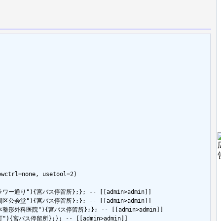
wctrl=none, usetool=2)

le=フラワー通り"){宮バス停留所};}; -- [[admin>admin]]

le=浅間区公会堂"){宮バス停留所};}; -- [[admin>admin]]

tle=松本整形外科医院"){宮バス停留所};}; -- [[admin>admin]]

=宝町"){宮バス停留所};}; -- [[admin>admin]]
