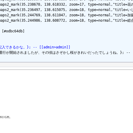
emaps2_mark(35.238670, 138.618332, zoom=17, type=normal,"titl
lemaps2_mark(35.236497, 138.615075, zoom=18, type=normal,"ti
lemaps2_mark(35.244769, 138.611047, zoom=18, type=normal,"ti
lemaps2_mark(35.244986, 138.608772, zoom=18, type=normal,"tit
dbc64db]

と記入できるかな。}; -- [[admin>admin]]
){4月1日に運行が開始されましたが、その頃はさぞかし桜がきれいだったでしょうね。}; -- [[ad
 GNU/GPL.