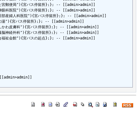
le=富士宮郵便局"){宮バス停留所};}; -- [[admin>admin]]

le=天神眼科医院"){宮バス停留所};}; -- [[admin>admin]]

tle=小田部産婦人科医院"){宮バス停留所};}; -- [[admin>admin]]

e=花の湯"){宮バス停留所};}; -- [[admin>admin]]

tle=いしかわ皮膚科"){宮バス停留所};}; -- [[admin>admin]]

tle=加藤脳神経外科"){宮バス停留所};}; -- [[admin>admin]]

le=総合福祉会館"){宮バスの起点};}; -- [[admin>admin]]

min>admin]]
