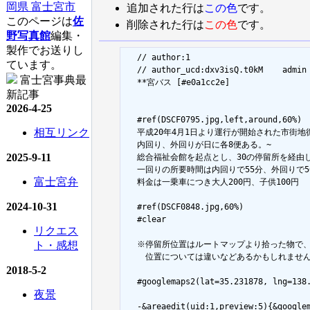
追加された行は
この色
です。
このページは
佐
削除された行は
この色
です。
野写真館
編集・
製作でお送りし
  // author:1

ています。
  // author_ucd:dxv3isQ.t0kM	admin

富士宮事典最
  **宮バス [#e0a1cc2e]

新記事
2026-4-25
  #ref(DSCF0795.jpg,left,around,60%)

相互リンク
  平成20年4月1日より運行が開始された市街地循
  内回り、外回りが日に各8便ある。~

2025-9-11
  総合福祉会館を起点とし、30の停留所を経由し
  一回りの所要時間は内回りで55分、外回りで50
富士宮弁
  料金は一乗車につき大人200円、子供100円

2024-10-31
  #ref(DSCF0848.jpg,60%)

  #clear

リクエス
ト・感想
  ※停留所位置はルートマップより拾った物で、
  　位置については違いなどあるかもしれません
2018-5-2
  #googlemaps2(lat=35.231878, lng=138.
夜景
  -&areaedit(uid:1,preview:5){&goog