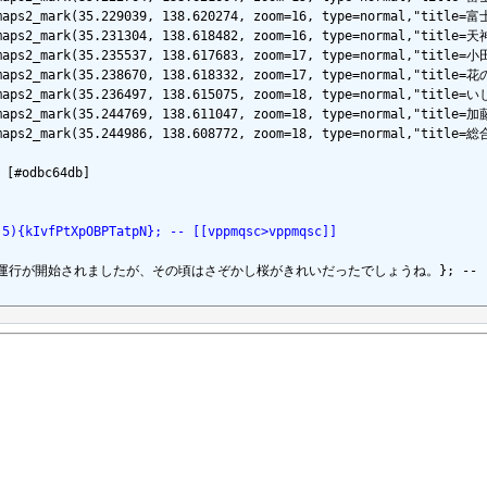
lemaps2_mark(35.229039, 138.620274, zoom=16, type=normal,"tit
lemaps2_mark(35.231304, 138.618482, zoom=16, type=normal,"tit
lemaps2_mark(35.235537, 138.617683, zoom=17, type=normal,"ti
emaps2_mark(35.238670, 138.618332, zoom=17, type=normal,"titl
lemaps2_mark(35.236497, 138.615075, zoom=18, type=normal,"ti
lemaps2_mark(35.244769, 138.611047, zoom=18, type=normal,"ti
lemaps2_mark(35.244986, 138.608772, zoom=18, type=normal,"tit
dbc64db]

:5){kIvfPtXpOBPTatpN}; -- [[vppmqsc>vppmqsc]]
{4月1日に運行が開始されましたが、その頃はさぞかし桜がきれいだったでしょうね。}; -- [[ad