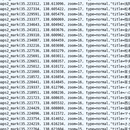
lemaps2_mark(35.223312, 138.613096, zoom=17, type=normal,"tit
lemaps2_mark(35.227334, 138.605422, zoom=17, type=normal,"ti
emaps2_mark(35.229591, 138.605479, zoom=16, type=normal,"title
lemaps2_mark(35.233377, 138.606069, zoom=17, type=normal,"tit
emaps2_mark(35.234643, 138.604942, zoom=16, type=normal,"titl
lemaps2_mark(35.241811, 138.603676, zoom=16, type=normal,"tit
emaps2_mark(35.239310, 138.600962, zoom=15, type=normal,"title
lemaps2_mark(35.234087, 138.604459, zoom=16, type=normal,"ti
emaps2_mark(35.232216, 138.603698, zoom=16, type=normal,"titl
lemaps2_mark(35.227536, 138.603279, zoom=17, type=normal,"ti
lemaps2_mark(35.225691, 138.603011, zoom=16, type=normal,"tit
lemaps2_mark(35.226651, 138.608357, zoom=17, type=normal,"tit
emaps2_mark(35.225012, 138.610172, zoom=17, type=normal,"titl
emaps2_mark(35.221660, 138.615038, zoom=17, type=normal,"titl
emaps2_mark(35.218572, 138.616854, zoom=16, type=normal,"titl
lemaps2_mark(35.220441, 138.614845, zoom=16, type=normal,"ti
glemaps2_mark(35.219337, 138.612796, zoom=16, type=normal,
lemaps2_mark(35.218951, 138.608236, zoom=16, type=normal,"tit
lemaps2_mark(35.221723, 138.608635, zoom=16, type=normal,"tit
emaps2_mark(35.221773, 138.605532, zoom=16, type=normal,"titl
glemaps2_mark(35.224429, 138.608869, zoom=16, type=normal,"t
lemaps2_mark(35.224096, 138.611572, zoom=15, type=normal,"ti
lemaps2_mark(35.223754, 138.614652, zoom=16, type=normal,"ti
lemaps2_mark(35.224219, 138.616234, zoom=16, type=normal,"ti
lemaps2_mark(35.222764, 138.621604, zoom=15, type=normal,"tit