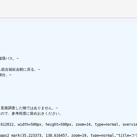
環バス。~

総合福祉会館に戻る。~

分。~

直接調査した物ではありません。~

ので、参考程度に留めおきください。

612012, width=500px, height=500px, zoom=14, type=normal, overvie
lemaps2_mark(35.223373, 138.616457, zoom=19, type=normal,"tit