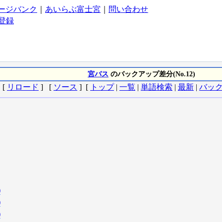
ージバンク
｜
あいらぶ富士宮
｜
問い合わせ
登録
宮バス
のバックアップ差分(No.12)
[
リロード
] [
ソース
] [
トップ
|
一覧
|
単語検索
|
最新
|
バッ
)
)
)