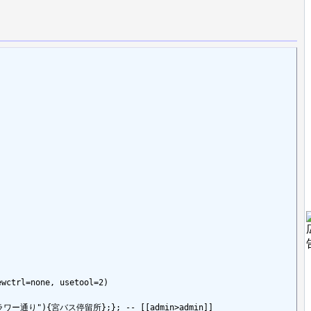
wctrl=none, usetool=2)

le=フラワー通り"){宮バス停留所};}; -- [[admin>admin]]
