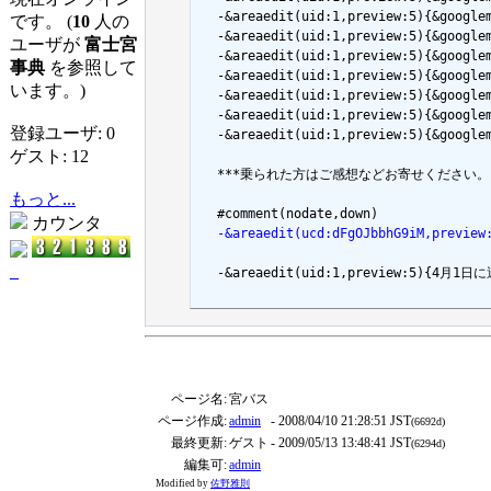
  -&areaedit(uid:1,preview:5){&goog
です。 (
10
人の
  -&areaedit(uid:1,preview:5){&goog
ユーザが
富士宮
  -&areaedit(uid:1,preview:5){&goog
事典
を参照して
  -&areaedit(uid:1,preview:5){&googl
います。)
  -&areaedit(uid:1,preview:5){&goog
  -&areaedit(uid:1,preview:5){&goog
登録ユーザ: 0
  -&areaedit(uid:1,preview:5){&goog
ゲスト: 12
  ***乗られた方はご感想などお寄せください。 [#o
もっと...
カウンタ
  -&areaedit(ucd:dFgOJbbhG9iM,preview
_
  -&areaedit(uid:1,preview:5)
ページ名:
宮バス
ページ作成:
admin
- 2008/04/10 21:28:51 JST
(6692d)
最終更新:
ゲスト
- 2009/05/13 13:48:41 JST
(6294d)
編集可:
admin
Modified by
佐野雅則