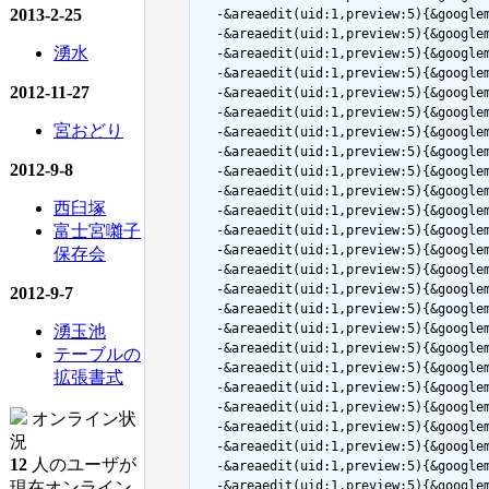
2013-2-25
  -&areaedit(uid:1,preview:5){&goog
  -&areaedit(uid:1,preview:5){&goog
湧水
  -&areaedit(uid:1,preview:5){&googl
  -&areaedit(uid:1,preview:5){&goog
2012-11-27
  -&areaedit(uid:1,preview:5){&googl
  -&areaedit(uid:1,preview:5){&goog
宮おどり
  -&areaedit(uid:1,preview:5){&googl
  -&areaedit(uid:1,preview:5){&goog
2012-9-8
  -&areaedit(uid:1,preview:5){&googl
  -&areaedit(uid:1,preview:5){&goog
西臼塚
  -&areaedit(uid:1,preview:5){&goog
富士宮囃子
  -&areaedit(uid:1,preview:5){&goog
  -&areaedit(uid:1,preview:5){&googl
保存会
  -&areaedit(uid:1,preview:5){&googl
  -&areaedit(uid:1,preview:5){&googl
2012-9-7
  -&areaedit(uid:1,preview:5){&goog
  -&areaedit(uid:1,preview:5){&goo
湧玉池
  -&areaedit(uid:1,preview:5){&goog
テーブルの
  -&areaedit(uid:1,preview:5){&goog
拡張書式
  -&areaedit(uid:1,preview:5){&googl
  -&areaedit(uid:1,preview:5){&goo
オンライン状
  -&areaedit(uid:1,preview:5){&goog
況
  -&areaedit(uid:1,preview:5){&goog
12
人のユーザが
  -&areaedit(uid:1,preview:5){&goog
現在オンライン
  -&areaedit(uid:1,preview:5){&goog