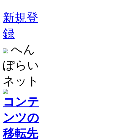
新規登
録
へん
ぽらい
ネット
コンテ
ンツの
移転先