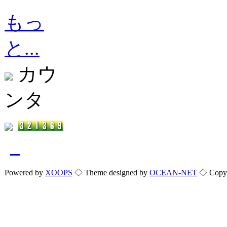
もっ
と...
カウ
ンタ
_
Powered by
XOOPS
◇ Theme designed by
OCEAN-NET
◇ Copyri