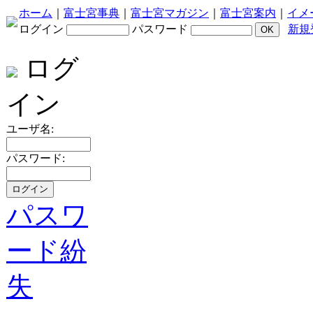
ホーム
｜
富士宮事典
｜
富士宮マガジン
｜
富士宮案内
｜
イメ
ログイン
パスワード
新規
ログ
イン
ユーザ名:
パスワード:
パスワ
ード紛
失