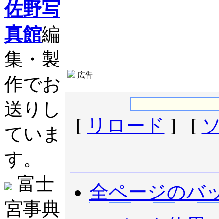
佐野写
真館
編
集・製
広告
作でお
送りし
[
リロード
] [
ていま
す。
富士
全ページのバ
宮事典