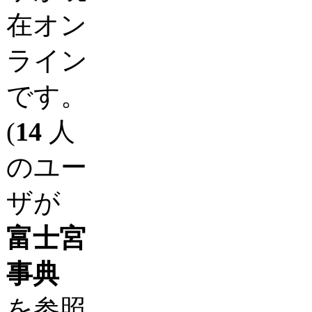
在オン
ライン
です。
(
14
人
のユー
ザが
富士宮
事典
を参照