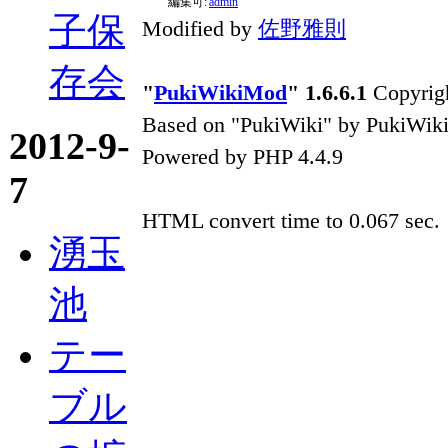
編集可:
admin
子保
Modified by
佐野雅則
存会
"
PukiWikiMod
" 1.6.6.1
Copyrigh
Based on "PukiWiki" by PukiWik
2012-9-
Powered by PHP 4.4.9
7
HTML convert time to 0.067 sec.
湧玉
池
テー
ブル