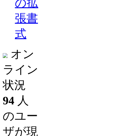
の拡
張書
式
オン
ライン
状況
94
人
のユー
ザが現