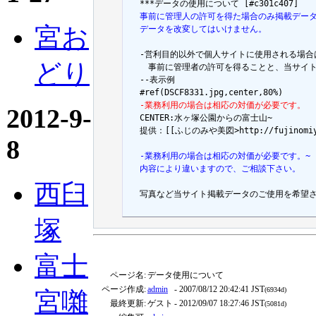
  事前に管理人の許可を得た場合のみ掲載デー
宮お
  データを改変してはいけません。
  -営利目的以外で個人サイトに使用される場合
どり
  　事前に管理者の許可を得ることと、当サイ
  --表示例

  -業務利用の場合は相応の対価が必要です。
2012-9-

  CENTER:水ヶ塚公園からの富士山~

  提供：[[ふじのみや美図>http://fujinom
8
  -業務利用の場合は相応の対価が必要です。~
  内容により違いますので、ご相談下さい。
西臼
  写真など当サイト掲載データのご使用を希望される方
塚
富士
ページ名:
データ使用について
ページ作成:
admin
- 2007/08/12 20:42:41 JST
(6934d)
宮囃
最終更新:
ゲスト
- 2012/09/07 18:27:46 JST
(5081d)