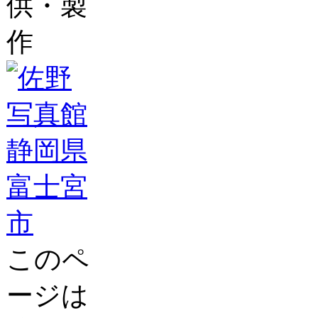
供・製
作
このペ
ージは